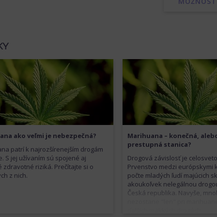
MOŽNOSTI
KY
ana ako veľmi je nebezpečná?
Marihuana – konečná, alebo
prestupná stanica?
na patrí k najrozšírenejším drogám
. S jej užívaním sú spojené aj
Drogová závislosť je celosvet
zdravotné riziká. Prečítajte si o
Prvenstvo medzi európskymi k
ch z nich.
počte mladých ľudí majúcich s
akoukoľvek nelegálnou drogo
Česká republika. Navyše, mno
nezostane "len" pri marihuan
ďalších mäkkých drogách.