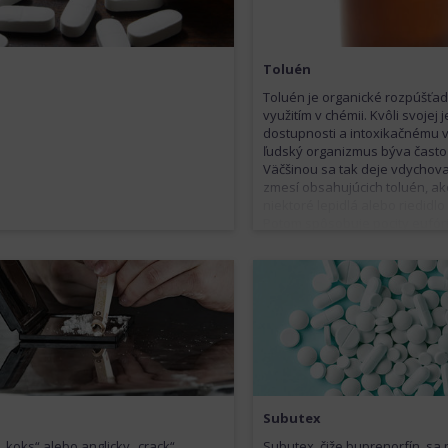
Toluén
Toluén je organické rozpúšťad
využitím v chémii. Kvôli svojej
dostupnosti a intoxikačnému 
ľudský organizmus býva často
Väčšinou sa tak deje vdychov
zmesí obsahujúcich toluén, ak
niektoré lepidlá alebo riedidlo
Potom spôsobuje pocity eufóri
od sveta. Tiež však môže spôs
únavy, bolesti hlavy, psychotic
závraty, bezvedomie a niekedy
Dlhodobé užívanie vedie k z
nervovom systéme a je pre o
veľmi škodlivé.
Subutex
„koks“ alebo anglicky „crack“.
Subutex, čiže buprenorfín, s