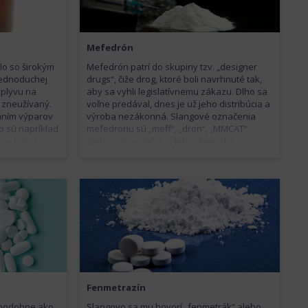
Mefedrón
lo so širokým
Mefedrón patrí do skupiny tzv. „designer
 jednoduchej
drugs“, čiže drog, ktoré boli navrhnuté tak,
vplyvu na
aby sa vyhli legislatívnemu zákazu. Dlho sa
 zneužívaný.
voľne predával, dnes je už jeho distribúcia a
aním výparov
výroba nezákonná. Slangové označenia
o sú napríklad
mefedronu sú „meff“, „dron“, „MMCAT“
 na farbu.
alebo „mňau-mňau“. Jeho chemická
e a odlúčenie
štruktúra aj účinky sú podobné
obovať pocity
metamfetamínu. Spôsobuje teda pocit
ké stavy,
fyzickej aj psychickej nabudenosti, eufórie,
 až smrť.
spoločenskosti. Rovnako smrteľné ako pri
menám v
pervitíne však môžu byť aj jeho vedľajšie
rganizmus
príznaky. Najčastejšie sa vyskytuje vo forme
prášku užívaného ústami alebo šnupaním.
Niekedy sa aplikuje aj vnútrožilovo.
Fenmetrazín
a podobne ako
Slangovo sa mu hovorí „fenmetrák“ alebo