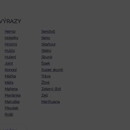
VÝRAZY
Hemp
Sendvič
Hokejky
Seno
Hrozný
Skaňour
Hulčo
Skéro
Hulení
Skunk
Joint
Špek
Konopí
Super skunk
Máčka
Tráva
Mářa
Žbré
Mařena
Zelený Shit
Marjánka
Zelí
Maruška
Marihuana
Pšoutek
Roští