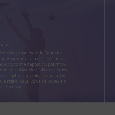
A
uana.
šené listy rastliny rodu Cannabis
liny. Podobne ako hašiš je účinnou
lebo vo forme nápojov či pokrmov.
innosťou užívateľov. Niektoré štúdie
 prichytenia pri takej činnosti. Od
je riziko, že jej užívanie povedie k
rdších drog.