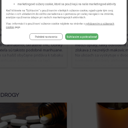
a. Ostatné deriváty majú podobné
schizofrénii), záchvatov úzkost
marketingové súbory cookie, ktoré sa používajú na naše marketingové aktivity
sebapoškodzovaniu.
Keď kliknete na "Súhlasím" s používaním všetkých súborov cookie, vyjadrujete tým svoj
súhlas s ich ukladaním do vášho zariadenia a s pomocou pri vašej navigácii na stránke,
analýze využívania údajov pri našich marketingových aktivitách.
Heroín
Viac informácií o používaní súborov cookie nájdete na stránke s
vyhlásením o súboroch
cookie
page.
ý aj „haš“, vzniká rovnako ako
„Háčko“, „herák“ alebo „héro“.
na spracovaním konope (živice
názvy pre jednu z najnebezpe
Podrobné nastavenia
Súhlasím a pokračovať
). Účinnou látkou je teda tiež
masovo zneužívaných drog. Ch
drocannabinol, skrátene THC. Účinky
medzi opiáty, látky odvodené z
ateľa sú takisto podobné marihuane.
získava z nezrelých makovíc 
ie sa hašiš obyčajne pridáva k tabaku
Na uliciach sa vyskytuje v dvo
arihuane a následne sa fajčí.
konkrétne ako biely alebo hne
 sa po úprave môže podávať aj
Biely heroín je častejší a aplik
ilovo (intravenózne). Tak marihuana,
vnútrožilovo. Hnedý heroín sa
hašiš môžu byť pre užívateľa cestou k
dá aj fajčiť. Pred intravenózn
 drogám a THC v nich sa
k nemu potrebné pridať kyseli
ajúce spôsobuje psychickú
zvýšila jeho rozpustnosť vo v
sť.
 DROGY