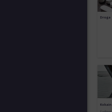
Droga
Kokain
Ľudovo 