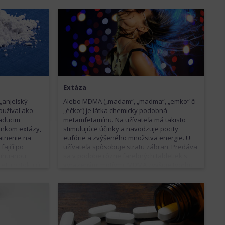
Extáza
„anjelský
Alebo MDMA („madam“, „madma“, „emko“ či
oužíval ako
„éčko“) je látka chemicky podobná
iaducim
metamfetamínu. Na užívateľa má takisto
inkom extázy,
stimulujúce účinky a navodzuje pocity
atnenie na
eufórie a zvýšeného množstva energie. U
 fajčí po
užívateľa spôsobuje stratu zábran. Predáva
rihuanou.
sa v podobe rôzne farebných tabletiek s
et, roztoku či
vyrazenými motívmi. MDMA zvyšuje tvorbu
 alebo
tepla vo svaloch, čo môže viesť k prehriatiu
órie,
organizmu až kolapsu. Pocit nabudenia
enia od
navyše často zvyšuje energetický výdaj. To
. Účinky sú
spolu s prehriatím spôsobuje smäd, ktorý
hrozí rozvoj
môže viesť k nadmernému príjmu tekutín až
odobných
k otrave vodou. Pri nedostatočnom