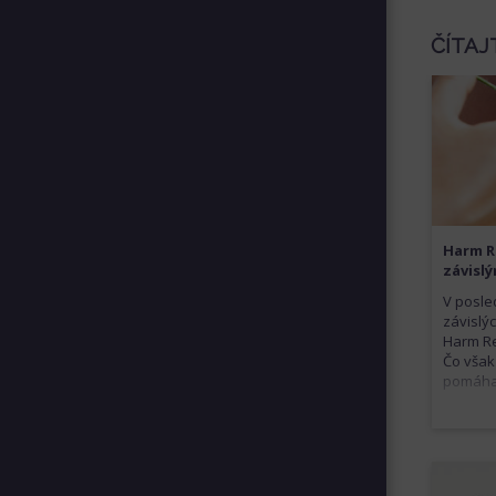
ČÍTAJ
Harm R
závisl
V posle
závislý
Harm Re
Čo však
pomáhaj