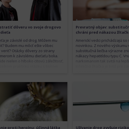
stratiť dôveru vo svoje drogovo
Prevratný objav: substitučn
 dieťa
chráni pred nákazou žltačk
eťa je závislé od drog. Môžem mu
Americkí vedci prichádzajú so
riť? Budem mu môcť ešte vôbec
novinkou. Z nového výskumu v
 veriť? Otázky dôvery zo strany
substitučná liečba výrazne zni
smerom k závislému dieťaťu bolia.
nákazy hepatitídou typu C. Vn
de nielen o hlboko citovú záležitosť,
narkomanom tak svitá na lepši
 celkom praktickú otázku s tisícom
Infekčná žltačka je totiž pre zá
vencií…
výraznou hrozbou.
nie proti heroínu: účinná látka
Užívanie drog zvyšuje rizik