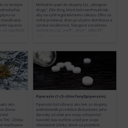
lo so širokým
Mefedrón patrí do skupiny tzv. „designer
 jednoduchej
drugs“, čiže drog, ktoré boli navrhnuté tak,
vplyvu na
aby sa vyhli legislatívnemu zákazu. Dlho sa
 zneužívaný.
voľne predával, dnes je už jeho distribúcia a
aním výparov
výroba nezákonná. Slangové označenia
o sú napríklad
mefedronu sú „meff“, „dron“, „MMCAT“
 na farbu.
alebo „mňau-mňau“. Jeho chemická
e a odlúčenie
štruktúra aj účinky sú podobné
obovať pocity
metamfetamínu. Spôsobuje teda pocit
ké stavy,
fyzickej aj psychickej nabudenosti, eufórie,
 až smrť.
spoločenskosti. Rovnako smrteľné ako pri
menám v
pervitíne však môžu byť aj jeho vedľajšie
rganizmus
príznaky. Najčastejšie sa vyskytuje vo forme
prášku užívaného ústami alebo šnupaním.
Niekedy sa aplikuje aj vnútrožilovo.
Piperazín (1-(3-chlorfenyl)piperazin)
nako ako
Piperazín bol užívaný ako liek zo skupiny
e (živice
antihelmintík pri infekcii škrkavkami. Jeho
a tiež
deriváty sú však pre svoju schopnosť
e THC. Účinky
navodiť stav eufórie a tiež pre svoje
né marihuane.
stimulačné účinky, ktoré sú podobné