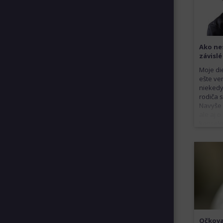
Ako ne
závislé
Moje di
ešte ve
niekedy
rodiča 
Navyše i
ale aj o
konsek
Očkova