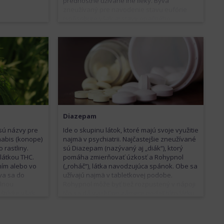
prednostne užívané iné lieky. Býva
zneužívaný pre navodenie stavu eufórie
(spôsobuje však aj stavy opačného
charakteru) a svoj sedatívny/upokojujúci
účinok. Veľmi rýchlo naň vzniká tolerancia,
časom je preto pre dosiahnutie rovnakého
efektu nutné použitie vyššej dávky. Užíva sa
najčastejšie vnútrožilovo. Z morfínu sa
vyrába jeho syntetický derivát heroín. Jeho
distribúcia a užívanie je preto starostlivo
monitorované.o.
Diazepam
 sú názvy pre
Ide o skupinu látok, ktoré majú svoje využitie
nabis (konope)
najmä v psychiatrii. Najčastejšie zneužívané
 rastliny.
sú Diazepam (nazývaný aj „diák“), ktorý
látkou THC.
pomáha zmierňovať úzkosť a Rohypnol
ním alebo vo
(„roháč“), látka navodzujúca spánok. Obe sa
va sa do
užívajú najmä v tabletkovej podobe.
álnou
Rohypnol môže byť tiež rozpustený v nápoji
 štúdie však
(čo sa dá využiť pri zámere podať túto látku
výšené riziko
inej osobe) alebo aplikovaný vnútrožilovo.
. Od marihuany
Na benzodiazepíny vzniká silná fyzická aj
ž existuje
psychická závislosť. Ďalšie nepriaznivé