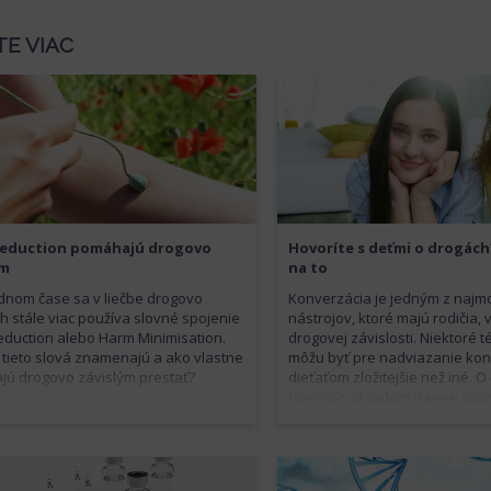
riziko, že jej užívanie povedi
užívaniu tvrdších drog.
TE VIAC
eduction pomáhajú drogovo
Hovoríte s deťmi o drogách
ým
na to
dnom čase sa v liečbe drogovo
Konverzácia je jedným z najm
ch stále viac používa slovné spojenie
nástrojov, ktoré majú rodičia, 
duction alebo Harm Minimisation.
drogovej závislosti. Niektoré 
 tieto slová znamenajú a ako vlastne
môžu byť pre nadviazanie kon
ú drogovo závislým prestať?
dieťaťom zložitejšie než iné. 
hovoriť s ohľadom na vek vášh