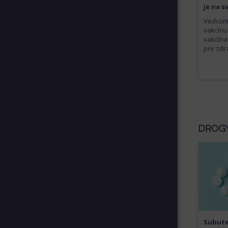
je na s
Vedcom 
vakcínu
vakcína
pre zdr
DROGY
Subut