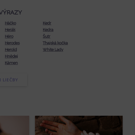
VÝRAZY
Háčko
Kedr
Herák
Kedra
Héro
Šutr
Herodes
Thajská kočka
Herold
White Lady
Hnědej
Kámen
 LIEČBY