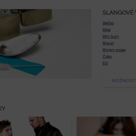
SLANGOVÉ 
Béčko
Bílej
Bílý šum
Braun
Brown sugar
Čoko
Ejč
MOŽNOSTI
KY