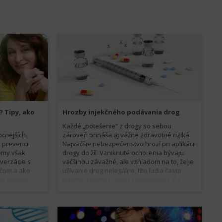
e k neskoršiemu
účinky zahŕňajú riziko predávkovania a útlm
dychového centra, najmä pri kombinácii s
alkoholom.
? Tipy, ako
Hrozby injekčného podávania drog
Každé „potešenie“ z drogy so sebou
ocnejších
zároveň prináša aj vážne zdravotné riziká.
v prevencii
Najväčšie nebezpečenstvo hrozí pri aplikácii
témy však
drogy do žíl. Vzniknuté ochorenia bývajú
verzácie s
väčšinou závažné, ale vzhľadom na to, že je
O čom a ako
užívanie drog nelegálne, títo ľudia často
o dieťaťa?
lekársku pomoc vôbec nevyhľadajú. Čo
všetko im pritom hrozí?