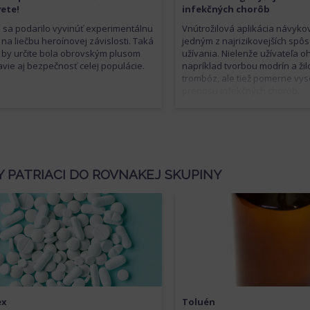
vete!
infekčných chorôb
sa podarilo vyvinúť experimentálnu
Vnútrožilová aplikácia návykov
 na liečbu heroínovej závislosti. Taká
jedným z najrizikovejších spô
 by určite bola obrovským plusom
užívania. Nielenže užívateľa o
avie aj bezpečnosť celej populácie.
napríklad tvorbou modrín a ži
trombóz, ale tiež pomerne vy
prenosu infekčných chorôb.
 PATRIACI DO ROVNAKEJ SKUPINY
ex
Toluén