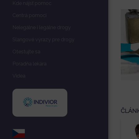
Kde nájsť pomoc
Centrá pomoci
Nelegálne i legálne drogy
Slangové výrazy pre drogy
Otestujte sa
Poradňa lekára
Videa
ČLÁN