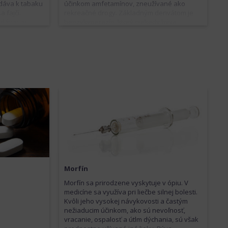
idáva k tabaku
účinkom amfetamínov, zneužívané ako
 fajčí.
rekreačné drogy. Základným derivátom je
dávať aj
benzylpiperazín, ktorý niekedy býva
Tak marihuana,
pridávaný k metamfetamínu alebo extáze.
ateľa cestou k
Zlepšuje náladu, spoločenskosť, navodzuje
a
pocit zvýšenej energie. Môže sa objaviť
hickú
nevoľnosť, rozšírenie zorníc alebo sucho v
ústach. Po odznení účinku sa niekedy
vyskytuje únava, bolesti hlavy alebo
depresia. Ostatné deriváty majú podobné
účinky.
Morfín
Morfín sa prirodzene vyskytuje v ópiu. V
medicíne sa využíva pri liečbe silnej bolesti.
Kvôli jeho vysokej návykovosti a častým
nežiaducim účinkom, ako sú nevoľnosť,
vracanie, ospalosť a útlm dýchania, sú však