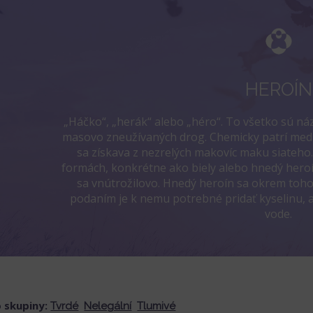
HEROÍN
„Háčko“, „herák“ alebo „héro“. To všetko sú ná
masovo zneužívaných drog. Chemicky patrí medzi
sa získava z nezrelých makovíc maku siateho. 
formách, konkrétne ako biely alebo hnedý heroín.
sa vnútrožilovo. Hnedý heroín sa okrem toho 
podaním je k nemu potrebné pridať kyselinu, a
vode.
o skupiny:
Tvrdé
Nelegální
Tlumivé