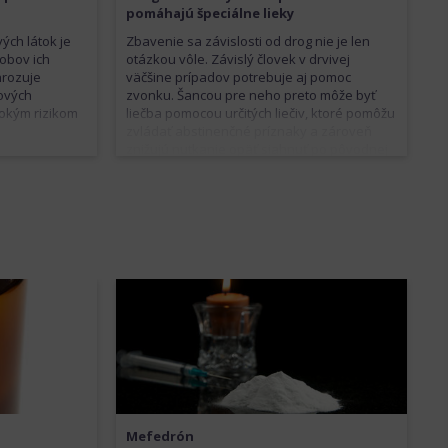
pomáhajú špeciálne lieky
ých látok je
Zbavenie sa závislosti od drog nie je len
sobov ich
otázkou vôle. Závislý človek v drvivej
hrozuje
väčšine prípadov potrebuje aj pomoc
lových
zvonku. Šancou pre neho preto môže byť
sokým rizikom
liečba pomocou určitých liečiv, ktoré pomôžu
zvládať abstinenčné príznaky a zároveň
znižujú nutkanie opäť siahnuť po pôvodnej
droge.
Mefedrón