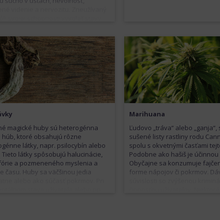
ú sucho v ústach, nevoľnosť,
ené videnie a nervozitu. Zneužívaný
ôli svojej schopnosti vyvolať stavy
 s príjemnými pocitmi a pocitmi
nskosti. Vo vyšších dávkach môže
vať aj halucinácie, paranoju, kómu
 V Českej republike nie je oficiálne
aný na použitie, ale v iných krajinách
 zneužívajú psychiatrickí pacienti,
býva predpisovaný.
ávky
Marihuana
né magické huby sú heterogénna
Ľudovo „tráva“ alebo „ganja“,
 húb, ktoré obsahujú rôzne
sušené listy rastliny rodu Can
ogénne látky, napr. psilocybín alebo
spolu s okvetnými časťami tejto
. Tieto látky spôsobujú halucinácie,
Podobne ako hašiš je účinnou 
fórie a pozmeneného myslenia a
Obyčajne sa konzumuje fajče
e času. Huby sa väčšinou jedia
forme nápojov či pokrmov. Dá
tne alebo ako súčasť pokrmov. Pri
súvislosti so zvýšenou krimin
ntálnom stave užívateľa alebo pri
činnosťou užívateľov. Niektoré
predispozícii hrozia zlé stavy,
poukazujú, že môže ísť len o z
sť a záchvaty paniky.
prichytenia pri takej činnosti
vzniká psychická závislosť. Tie