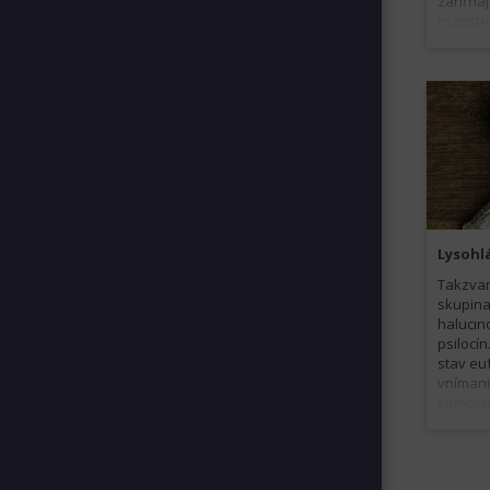
zahŕňaj
rozostr
býva kv
spojené
spoloče
spôsobo
až smrť.
licencov
ho často
ktorým 
Lysohl
Takzva
skupina
halucin
psilocín
stav eu
vnímani
samosta
zlom me
určitej 
nevoľno