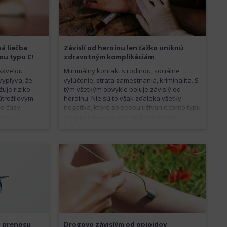
á liečba
Závislí od heroínu len ťažko uniknú
ou typu C!
zdravotným komplikáciám
 skvelou
Minimálny kontakt s rodinou, sociálne
yplýva, že
vylúčenie, strata zamestnania, kriminalita. S
žuje riziko
tým všetkým obvykle bojuje závislý od
útrožilovým
heroínu. Nie sú to však zďaleka všetky
e časy.
negatíva, ktoré so sebou užívanie tohto typu
vislých
drog prináša. Zdravotné komplikácie, s
ktorými sa stretol takmer každý vnútrožilovo
užívajúci toxikoman, môžu byť v niektorých
prípadoch až smrteľné.
o prenosu
Drogovo závislým od opioidov