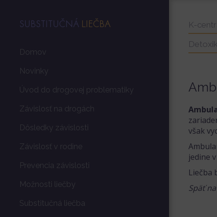
SUBSTITUČNÁ
LIEČBA
K-cent
Detoxi
Domov
Novinky
Ambu
Úvod do drogovej problematiky
Závislosť na drogách
Ambula
zariade
Dôsledky závislosti
však vy
Ambulan
Závislosť v rodine
jedine 
Prevencia závislosti
Liečba 
Možnosti liečby
Späť n
Substitučná liečba