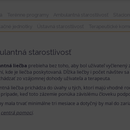
rá
Terénne programy
Ambulantná starostlivosť
Stacio
kačné jednotky
Ústavná starostlivosť
Terapeutické komu
lantná starostlivosť
ntná liečba
prebieha bez toho, aby bol užívateľ vyčlenený 
ní, kde je liečba poskytovaná. Dĺžka liečby i počet návštev sa
chádzať zo vzájomnej dohody užívateľa a terapeuta.
tná liečba prichádza do úvahy u tých, ktorí majú vhodné ro
v prípade, keď toto zázemie ponúka závislému človeku podpo
by mala trvať minimálne tri mesiace a dotyčný by mal do zaria
a
centrá pomoci
.