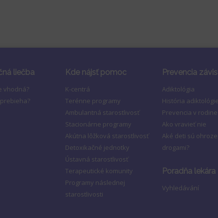
čná liečba
Kde nájsť pomoc
Prevencia závis
je vhodná?
K-centrá
Adiktológia
 prebieha?
Terénne programy
História adiktológi
Ambulantná starostlivosť
Prevencia v rodine
Stacionárne programy
Ako vravieť nie
Akútna lôžková starostlivosť
Aké deti sú ohroz
Detoxikačné jednotky
drogami?
Ústavná starostlivosť
Terapeutické komunity
Poradňa lekára
Programy následnej
Vyhledávání
starostlivosti