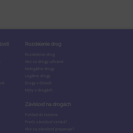
losti
Rozdelenie drog
Rozdelenie drog
e
Ako sú drogy užívané
Nelegálne drogy
Legálne drogy
ené
Drogy v číslach
Mýty o drogách
Závislosť na drogách
Pohľad do histórie
Prečo závislosť vzniká?
Ako sa závislosť prejavuje?