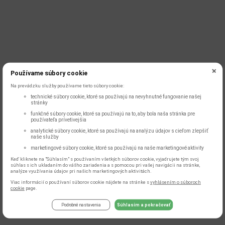
Používame súbory cookie
Na prevádzku služby používame tieto súbory cookie:
technické súbory cookie, ktoré sa používajú na nevyhnutné fungovanie našej
stránky
funkčné súbory cookie, ktoré sa používajú na to, aby bola naša stránka pre
používateľa prívetivejšia
analytické súbory cookie, ktoré sa používajú na analýzu údajov s cieľom zlepšiť
naše služby
marketingové súbory cookie, ktoré sa používajú na naše marketingové aktivity
Keď kliknete na "Súhlasím" s používaním všetkých súborov cookie, vyjadrujete tým svoj
súhlas s ich ukladaním do vášho zariadenia a s pomocou pri vašej navigácii na stránke,
analýze využívania údajov pri našich marketingových aktivitách.
Viac informácií o používaní súborov cookie nájdete na stránke s
vyhlásením o súboroch
cookie
page.
Podrobné nastavenia
Súhlasím a pokračovať