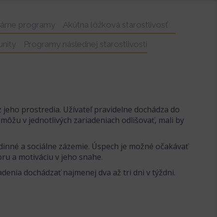
nárne programy
Akútna lôžková starostlivosť
nity
Programy následnej starostlivosti
z jeho prostredia. Užívateľ pravidelne dochádza do
 môžu v jednotlivých zariadeniach odlišovať, mali by
dinné a sociálne zázemie. Úspech je možné očakávať
ru a motiváciu v jeho snahe.
denia dochádzať najmenej dva až tri dni v týždni.