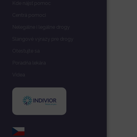
Kde nájsť pomoc
Centrá pomoci
Nelegálne i legálne drogy
Slangové výrazy pre drogy
Otestujte sa
Poradňa lekára
Videa