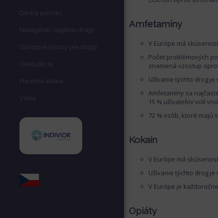
Centrá pomoci
Amfetamíny
Nelegálne i legálne drogy
V Európe má skúsenosť 
Slangové výrazy pre drogy
Počet problémových pou
Otestujte sa
znamená vzostup oproti
Užívanie týchto drog je
Poradňa lekára
Amfetamíny sa najčastej
Videa
15 % užívateľov volí vnú
72 % osôb, ktoré majú 
Kokaín
V Európe má skúsenosť 
Užívanie týchto drog je
V Európe je každoročne
Opiáty