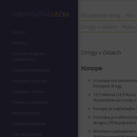
SUBSTITUČNÁ
LIEČBA
Rozdelenie drog
Ako 
Drogy v číslach
Mýty 
Domov
Novinky
Drogy v číslach
Úvod do drogovej
problematiky
Konope
Závislosť na drogách
V Európe má skúsenosť 
Dôsledky závislosti
konopné drogy.
Závislosť v rodine
17,1 milióna (13,9 %) E
%) predstavujú osoby v
Prevencia závislosti
Konope je najčastejšie 
Možnosti liečby
V Európe je každoročne
drogou (70 % prípadov)
Substitučná liečba
Množstvo zachyteného h
Kde nájsť pomoc
(536 ton oproti 89 tonám