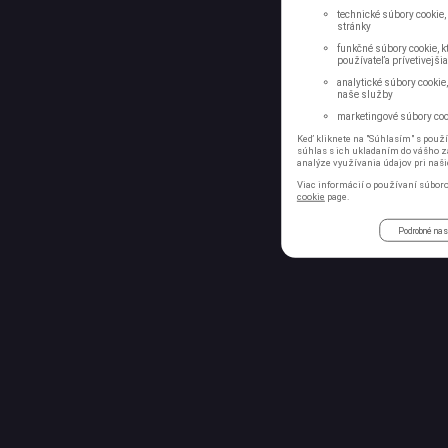
technické súbory cookie,
stránky
funkčné súbory cookie, kt
používateľa prívetivejšia
analytické súbory cookie
naše služby
marketingové súbory cook
Keď kliknete na "Súhlasím" s použí
súhlas s ich ukladaním do vášho za
analýze využívania údajov pri naši
Viac informácií o používaní súboro
cookie
page.
Podrobné nas