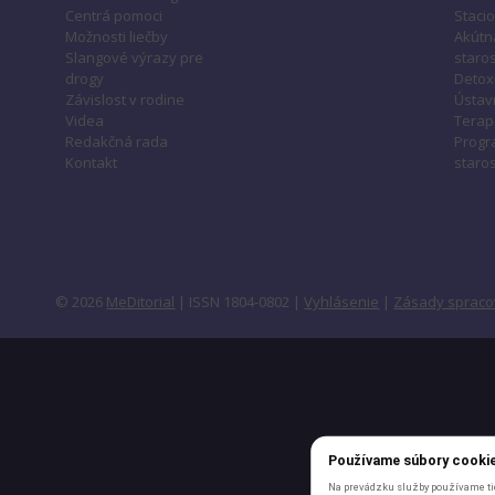
Centrá pomoci
Staci
Možnosti liečby
Akútn
Slangové výrazy pre
staros
drogy
Detox
Závislost v rodine
Ústavn
Videa
Terap
Redakčná rada
Progr
Kontakt
staros
© 2026
MeDitorial
| ISSN 1804-0802 |
Vyhlásenie
|
Zásady spraco
Používame súbory cooki
Na prevádzku služby používame tie