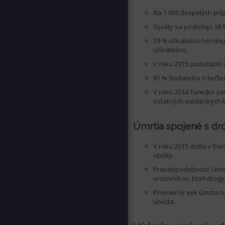
Na 1 000 dospelých pri
Opiáty sa podieľajú 38 
29 % užívateľov heroínu
užívateľov).
V roku 2015 podstúpilo 
81 % žiadateľov o liečb
V roku 2014 Turecko zach
ostatných európskych 
Úmrtia spojené s dr
V roku 2015 došlo v Eu
opiáty.
Pravdepodobnosť úmrtia
vrstovníkov, ktorí drogy
Priemerný vek úmrtia ná
ubúda.