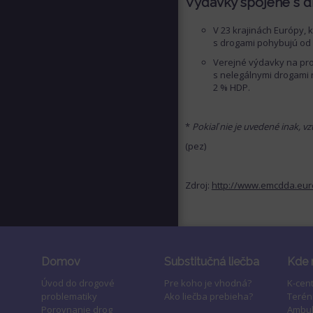
Výdavky spojené s 
V 23 krajinách Európy, 
s drogami pohybujú od 
Verejné výdavky na prot
s nelegálnymi drogami 
2 % HDP.
*
Pokiaľ nie je uvedené inak, v
(pez)
Zdroj:
http://www.emcdda.eur
Domov
Substitučná liečba
Kde 
Úvod do drogové
Pre koho je vhodná?
K-cen
problematiky
Ako liečba prebieha?
Terén
Porovnanie drog
Ambul