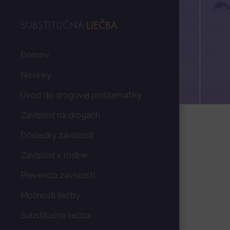
SUBSTITUČNÁ
LIEČBA
Domov
Novinky
Úvod do drogovej problematiky
Závislosť na drogách
Dôsledky závislosti
Závislosť v rodine
Prevencia závislosti
Možnosti liečby
Substitučná liečba