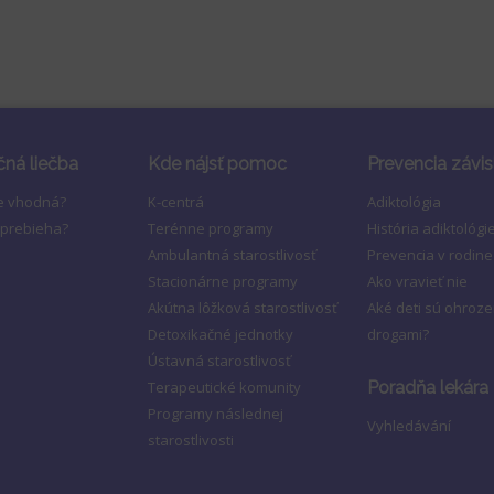
čná liečba
Kde nájsť pomoc
Prevencia závis
je vhodná?
K-centrá
Adiktológia
 prebieha?
Terénne programy
História adiktológi
Ambulantná starostlivosť
Prevencia v rodine
Stacionárne programy
Ako vravieť nie
Akútna lôžková starostlivosť
Aké deti sú ohroz
Detoxikačné jednotky
drogami?
Ústavná starostlivosť
Terapeutické komunity
Poradňa lekára
Programy následnej
Vyhledávání
starostlivosti