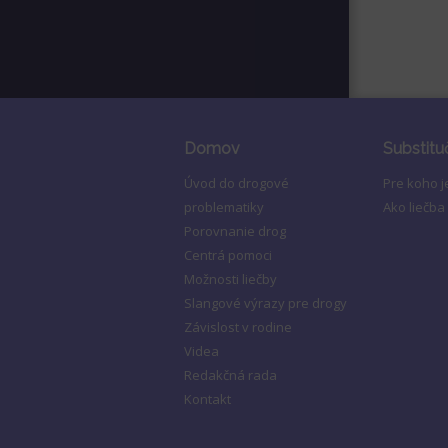
Domov
Substitu
Úvod do drogové
Pre koho 
problematiky
Ako liečba
Porovnanie drog
Centrá pomoci
Možnosti liečby
Slangové výrazy pre drogy
Závislost v rodine
Videa
Redakčná rada
Kontakt