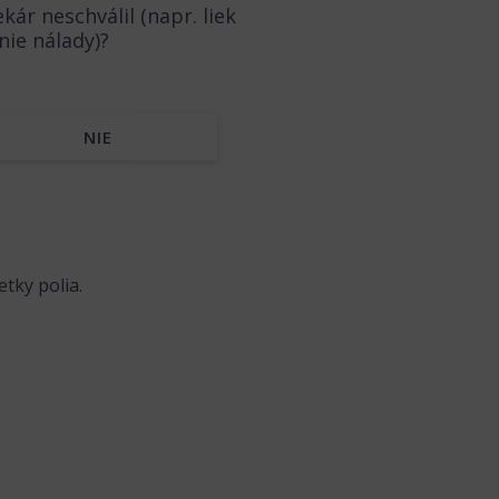
ekár neschválil (napr. liek
Zneužili s
nie nálady)?
ÁNO
NIE
tky polia.