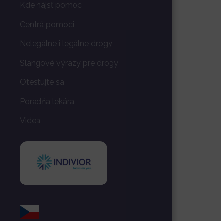
Kde nájsť pomoc
Centrá pomoci
Nelegálne i legálne drogy
Slangové výrazy pre drogy
Otestujte sa
Poradňa lekára
Videa