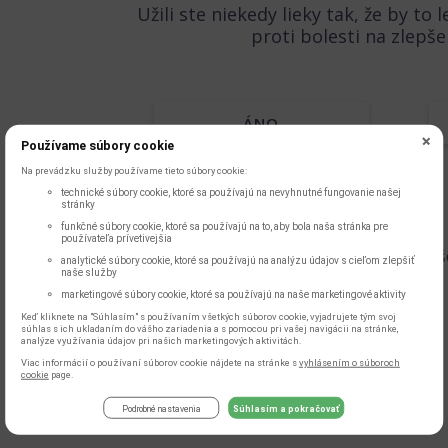
Užili ste niekedy lieky tak, že by to l
proti bolesti na zlepše
ÁNO
Používame súbory cookie
Na prevádzku služby používame tieto súbory cookie:
technické súbory cookie, ktoré sa používajú na nevyhnutné fungovanie našej
stránky
funkčné súbory cookie, ktoré sa používajú na to, aby bola naša stránka pre
používateľa prívetivejšia
Pre zobrazenie výsledku musíte vyplniť vše
analytické súbory cookie, ktoré sa používajú na analýzu údajov s cieľom zlepšiť
naše služby
marketingové súbory cookie, ktoré sa používajú na naše marketingové aktivity
Keď kliknete na "Súhlasím" s používaním všetkých súborov cookie, vyjadrujete tým svoj
súhlas s ich ukladaním do vášho zariadenia a s pomocou pri vašej navigácii na stránke,
analýze využívania údajov pri našich marketingových aktivitách.
Viac informácií o používaní súborov cookie nájdete na stránke s
vyhlásením o súboroch
cookie
page.
Podrobné nastavenia
Súhlasím a pokračovať