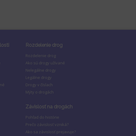
losti
Rozdelenie drog
Rozdelenie drog
e
Ako sú drogy užívané
Nelegálne drogy
Legálne drogy
ené
Drogy v číslach
Mýty o drogách
Závislosť na drogách
Pohľad do histórie
Prečo závislosť vzniká?
Ako sa závislosť prejavuje?