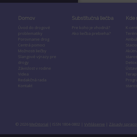
Domov
Substitučná liečba
Kde 
Úvod do drogové
Pre koho je vhodná?
K-cen
problematiky
Ako liečba prebieha?
Terén
Porovnanie drog
Ambul
Centrá pomoci
Staci
Možnosti liečby
Akútn
Slangové výrazy pre
staros
drogy
Detox
Závislost v rodine
Ústavn
Videa
Terap
Redakčná rada
Progr
Kontakt
staros
© 2026
MeDitorial
| ISSN 1804-0802 |
Vyhlásenie
|
Zásady spraco