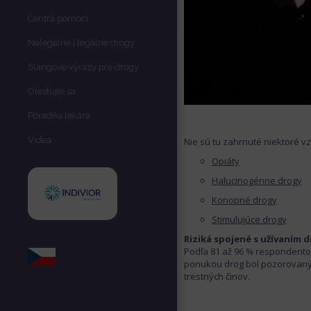
Centrá pomoci
Nelegálne i legálne drogy
Slangové výrazy pre drogy
Otestujte sa
Poradňa lekára
Videa
Nie sú tu zahrnuté niektoré vz
Opiáty
Halucinogénne drogy
Konopné drogy
Stimulujúce drogy
Riziká spojené s užívaním 
Podľa 81 až 96 % respondentov 
ponukou drog bol pozorovaný 1
trestných činov.