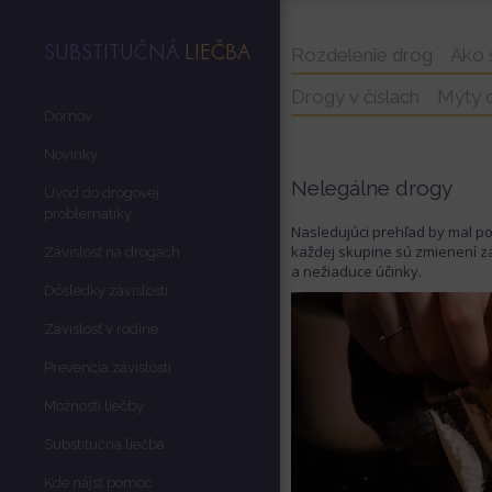
SUBSTITUČNÁ
LIEČBA
Rozdelenie drog
Ako 
Drogy v číslach
Mýty 
Domov
Novinky
Nelegálne drogy
Úvod do drogovej
problematiky
Nasledujúci prehľad by mal p
každej skupine sú zmienení zás
Závislosť na drogách
a nežiaduce účinky.
Dôsledky závislosti
Závislosť v rodine
Prevencia závislosti
Možnosti liečby
Substitučná liečba
Kde nájsť pomoc