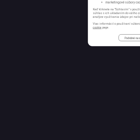
marketingové súbory cook
Keď kliknete na "Súhlasím" s použí
súhlas s ich ukladaním do vášho za
analýze využívania údajov pri naši
Viac informácií o používaní súboro
cookie
page.
Podrobné nas