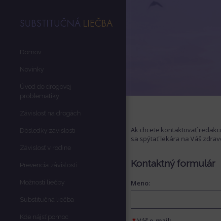
SUBSTITUČNÁ
LIEČBA
Domov
Novinky
Úvod do drogovej
problematiky
Závislosť na drogách
Ak chcete kontaktovať redakci
Dôsledky závislosti
sa spýtať lekára na Váš zdrav
Závislosť v rodine
Kontaktný formulár
Prevencia závislosti
Možnosti liečby
Meno:
Substitučná liečba
Kde nájsť pomoc
*
Váš e-mail: