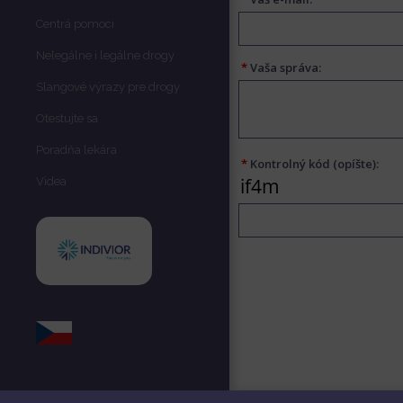
Centrá pomoci
Nelegálne i legálne drogy
*
Vaša správa:
Slangové výrazy pre drogy
Otestujte sa
Poradňa lekára
*
Kontrolný kód (opíšte):
Videa