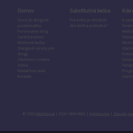
Domov
Substitučná liečba
Kde 
Úvod do drogové
Pre koho je vhodná?
K-cen
problematiky
Ako liečba prebieha?
Terén
Porovnanie drog
Ambul
Centrá pomoci
Staci
Možnosti liečby
Akútn
Slangové výrazy pre
staros
drogy
Detox
Závislost v rodine
Ústavn
Videa
Terap
Redakčná rada
Progr
Kontakt
staros
© 2026
MeDitorial
| ISSN 1804-0802 |
Vyhlásenie
|
Zásady sp