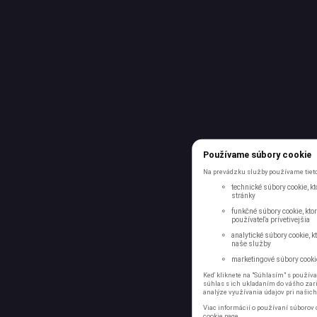
Používame súbory cookie
Na prevádzku služby používame tieto
technické súbory cookie, k
stránky
funkčné súbory cookie, ktor
používateľa prívetivejšia
analytické súbory cookie, k
naše služby
marketingové súbory cookie
Keď kliknete na "Súhlasím" s používa
súhlas s ich ukladaním do vášho zari
analýze využívania údajov pri našich
Viac informácií o používaní súborov 
cookie
page.