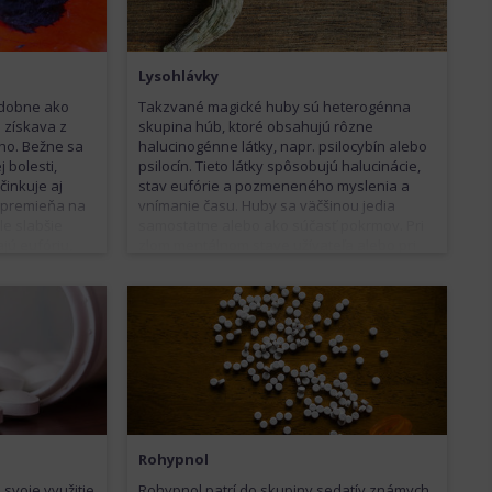
Lysohlávky
podobne ako
Takzvané magické huby sú heterogénna
 získava z
skupina húb, ktoré obsahujú rôzne
ho. Bežne sa
halucinogénne látky, napr. psilocybín alebo
 bolesti,
psilocín. Tieto látky spôsobujú halucinácie,
činkuje aj
stav eufórie a pozmeneného myslenia a
ne premieňa na
vnímanie času. Huby sa väčšinou jedia
le slabšie
samostatne alebo ako súčasť pokrmov. Pri
ajú eufóriu,
zlom mentálnom stave užívateľa alebo pri
dávkach
určitej predispozícii hrozia zlé stavy,
alosť a
nevoľnosť a záchvaty paniky.
 pri
iesť k smrti
 od morfínu
Rohypnol
 svoje využitie
Rohypnol patrí do skupiny sedatív známych