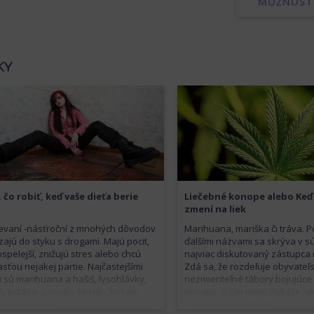
MOŽNOSTI
KY
, čo robiť, keď vaše dieťa berie
Liečebné konope alebo Keď
zmení na liek
evaní -násťroční z mnohých dôvodov
Marihuana, mariška či tráva. P
zajú do styku s drogami. Majú pocit,
ďalšími názvami sa skrýva v s
spelejší, znižujú stres alebo chcú
najviac diskutovaný zástupca ra
asťou nejakej partie. Najčastejšími
Zdá sa, že rozdeľuje obyvateľ
 sú marihuana a hašiš, lysohlávky,
nezmieriteľné tábory bojujúc
D), extáza, pervitín, heroín, kokaín,
konope. S čím dnes dokáže l
prchavé látky.
a kto ho môže užívať?