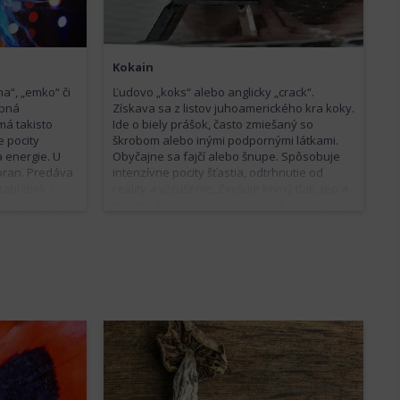
Vo vyšších
je návykový, aj keď v menšej miere.
yústiť až do
Kokain
“, „emko“ či
Ľudovo „koks“ alebo anglicky „crack“.
obná
Získava sa z listov juhoamerického kra koky.
má takisto
Ide o biely prášok, často zmiešaný so
e pocity
škrobom alebo inými podpornými látkami.
 energie. U
Obyčajne sa fajčí alebo šnupe. Spôsobuje
bran. Predáva
intenzívne pocity šťastia, odtrhnutie od
abletiek s
reality a vzrušenie. Zvyšuje krvný tlak, tep a
yšuje tvorbu
teplotu, čo predstavuje zvýšené nároky na
 k prehriatiu
organizmus. Zvyšuje tiež riziko náhleho
nabudenia
srdcového zlyhania. Pri fajčení dochádza aj
cký výdaj. To
k poškodeniu pľúc. Užívanie kokaínu je
smäd, ktorý
spojené so zvýšenou kriminálnou činnosťou
mu tekutín až
a je silne návykové.
očnom
ak, dôjsť k
a