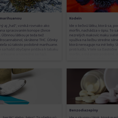
s marihuanou
Kodeín
ý aj „haš“, vzniká rovnako ako
Ide o liečivú látku, ktorá sa, 
na spracovaním konope (živice
morfín, nachádza v ópiu. To sa
). Účinnou látkou je teda tiež
nezrelých makovíc maku siate
drocannabinol, skrátene THC. Účinky
využíva na liečbu stredne silnej
ateľa sú takisto podobné marihuane.
ktorá nereaguje na iné lieky. Ú
ie sa hašiš obyčajne pridáva k tabaku
proti kašľu. V tele sa čiastoč
arihuane a následne sa fajčí.
morfín, a má preto podobné, a
 sa po úprave môže podávať aj
účinky. Vedľajšie efekty zahŕň
ilovo (intravenózne). Tak marihuana,
záchvaty potenia, vo vyšších 
hašiš môžu byť pre užívateľa cestou k
pôsobí tlmivo a spôsobuje osp
 drogám a THC v nich sa
únavu. Predávkovanie, hlavne
ajúce spôsobuje psychickú
kombinácii s alkoholom, môže v
sť.
zástavou dýchania. Na rozdiel
nie je taký návykový.
Benzodiazepíny
, „herák“ alebo „héro“. To všetko sú
Ide o skupinu látok, ktoré majú