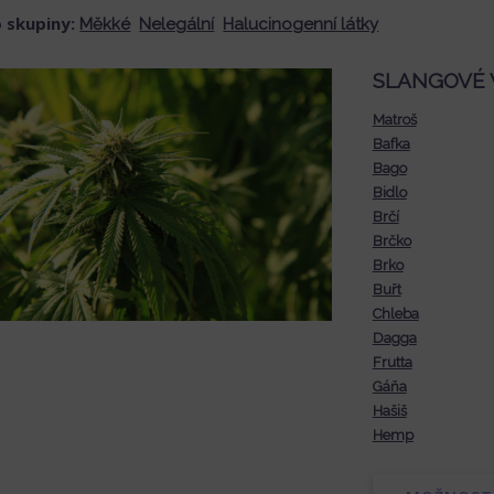
o skupiny:
Měkké
Nelegální
Halucinogenní látky
SLANGOVÉ 
Matroš
Bafka
Bago
Bidlo
Brčí
Brčko
Brko
Buřt
Chleba
Dagga
Frutta
Gáňa
Hašiš
Hemp