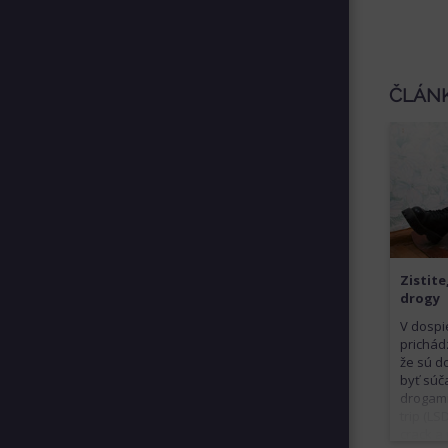
ČLÁN
Zistite
drogy
V dospi
prichád
že sú do
byť súč
drogami
trip (LS
crack a 