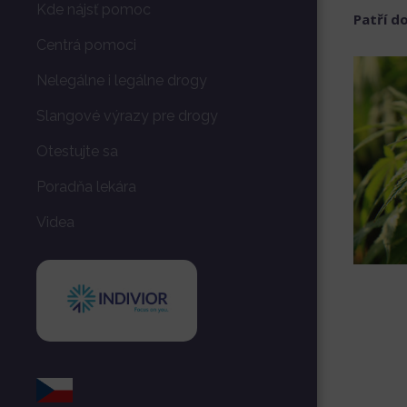
Kde nájsť pomoc
Patří d
Centrá pomoci
Nelegálne i legálne drogy
Slangové výrazy pre drogy
Otestujte sa
Poradňa lekára
Videa