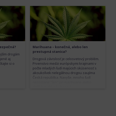
bezpečná?
Marihuana – konečná, alebo len
prestupná stanica?
ejším drogám
jené aj
Drogová závislosť je celosvetový problém.
tajte si o
Prvenstvo medzi európskymi krajinami v
počte mladých ľudí majúcich skúsenosť s
akoukoľvek nelegálnou drogou zaujíma
Česká republika. Navyše, mnoho ľudí
nezostane "len" pri marihuane alebo
ďalších mäkkých drogách.