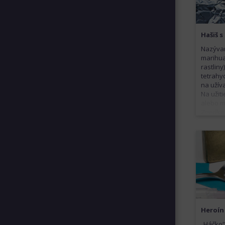
Hašiš 
Nazývan
marihua
rastliny
tetrahy
na užív
Na užit
alebo m
Zriedka
vnútrož
ako aj 
tvrdším
nachádz
závislo
Heroín
„Háčko“