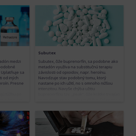
Subutex
tadón medzi
Subutex, čiže buprenorfín, sa podobne ako
 podobné
metadón využíva na substitučnú terapiu
 Uplatňuje sa
závislosti od opioidov, napr. heroínu.
ti od iných
Navodzuje stav podobný tomu, ktorý
eroín. Presne
nastane po ich užití, no s omnoho nižšou
intenzitou. Navyše chýba užitiu
ujú túžbu po
buprenorfínu tzv. „peak“, čiže krátko trvajúci
 predstavuje
intenzívny pocit po jeho aplikácii. Subutex sa
 HIV pri
vyrába vo forme tabliet, ktoré sa nechajú
. Medzi
rozpustiť pod jazykom. Vedľajšie účinky
ne ako pri
súvisia s abstinenčnými príznakmi
ľnosť),
a zahŕňajú migrény, úzkosť či agitovanosť,
 je tiež silne
ale tiež zápchu. Rovnako ako ostatné
pôsobovať
opioidy môže byť Subutex zneužívaný. Tiež