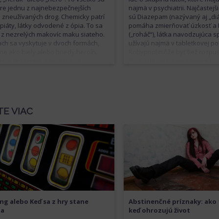
re jednu z najnebezpečnejších
najmä v psychiatrii. Najčastej
zneužívaných drog. Chemicky patrí
sú Diazepam (nazývaný aj „diák
piáty, látky odvodené z ópia. To sa
pomáha zmierňovať úzkosť a
 z nezrelých makovíc maku siateho.
(„roháč“), látka navodzujúca 
iach sa vyskytuje v dvoch formách,
užívajú najmä v tabletkovej p
ne ako biely alebo hnedý heroín.
Rohypnol môže byť tiež rozpus
roín je častejší a aplikuje sa
(čo sa dá využiť pri zámere po
ilovo. Hnedý heroín sa okrem toho
inej osobe) alebo aplikovaný v
ajčiť. Pred intravenóznym podaním je
Na benzodiazepíny vzniká siln
potrebné pridať kyselinu, aby sa
psychická závislosť. Ďalšie ne
 jeho rozpustnosť vo vode.
účinky zahŕňajú riziko predáv
dychového centra, najmä pri k
TE VIAC
alkoholom.
ng alebo Keď sa z hry stane
Abstinenčné príznaky: ako 
ba
keď ohrozujú život