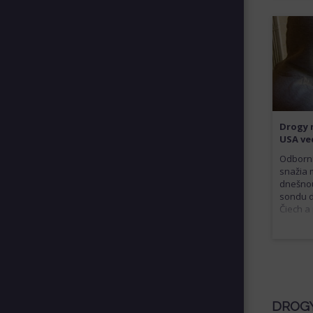
Drogy n
USA ve
Odborní
snažia 
dnešno
sondu d
Čiech a
DROGY