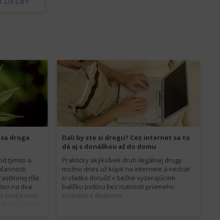
 LIEČBY
 sa droga
Dali by ste si drogu? Cez internet sa to
dá aj s donáškou až do domu
od týmito a
Prakticky akýkoľvek druh ilegálnej drogy
účasnosti
možno dnes už kúpiť na internete a nechať
stlinnej ríše.
si všetko doručiť v bežne vyzerajúcom
stvo na dva
balíčku poštou bez nutnosti priameho
e o budúcnosť
kontaktu s dealermi.
ekárom pomôcť