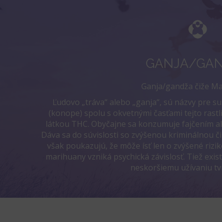
GANJA/GA
Ganja/gandža čiže Ma
Ľudovo „tráva“ alebo „ganja“, sú názvy pre su
(konope) spolu s okvetnými časťami tejto rast
látkou THC. Obyčajne sa konzumuje fajčením a
Dáva sa do súvislosti so zvýšenou kriminálnou č
však poukazujú, že môže ísť len o zvýšené riziko
marihuany vzniká psychická závislosť. Tiež existu
neskoršiemu užívaniu tv