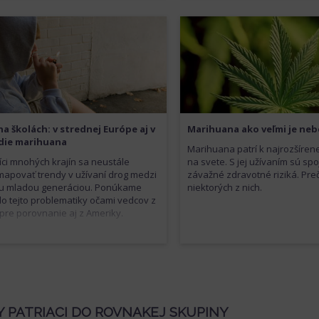
a školách: v strednej Európe aj v
Marihuana ako veľmi je ne
die marihuana
Marihuana patrí k najrozšíren
ci mnohých krajín sa neustále
na svete. S jej užívaním sú spo
mapovať trendy v užívaní drog medzi
závažné zdravotné riziká. Prečí
u mladou generáciou. Ponúkame
niektorých z nich.
o tejto problematiky očami vedcov z
 pre porovnanie aj z Ameriky.
 PATRIACI DO ROVNAKEJ SKUPINY