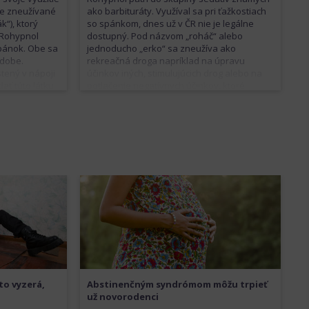
šie zneužívané
ako barbituráty. Využíval sa pri ťažkostiach
“), ktorý
so spánkom, dnes už v ČR nie je legálne
 Rohypnol
dostupný. Pod názvom „roháč“ alebo
spánok. Obe sa
jednoducho „erko“ sa zneužíva ako
odobe.
rekreačná droga napríklad na úpravu
tený v nápoji
účinkov iných, stimulujúcich drog alebo na
dať túto látku
potlačenie negatívnych účinkov, ktoré
nútrožilovo.
nastávajú po odznení efektu týchto drog.
á fyzická aj
V predaji je vo forme tabliet alebo drveného
priaznivé
prášku. Veľké dávky spôsobujú
kovania a útlm
neschopnosť pohybu a poruchu pamäti,
ombinácii s
preto sa zneužíva aj pri sexuálnom násilí.
Obeti býva často pridaný do nápoja. Vzniká
naň silná psychická aj fyzická závislosť.
to vyzerá,
Abstinenčným syndrómom môžu trpieť
už novorodenci