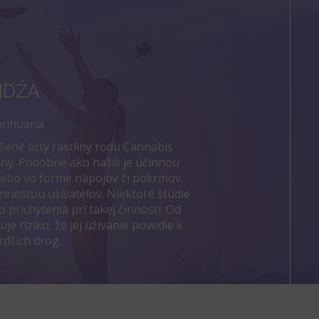
NDŽA
rihuana.
šené listy rastliny rodu Cannabis
liny. Podobne ako hašiš je účinnou
lebo vo forme nápojov či pokrmov.
innosťou užívateľov. Niektoré štúdie
 prichytenia pri takej činnosti. Od
je riziko, že jej užívanie povedie k
rdších drog.