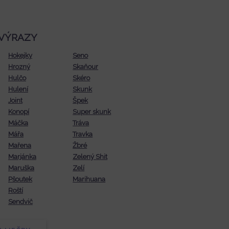
VÝRAZY
Hokejky
Seno
Hrozný
Skaňour
Hulčo
Skéro
Hulení
Skunk
Joint
Špek
Konopí
Super skunk
Máčka
Tráva
Mářa
Travka
Mařena
Žbré
Marjánka
Zelený Shit
Maruška
Zelí
Pšoutek
Marihuana
Roští
Sendvič