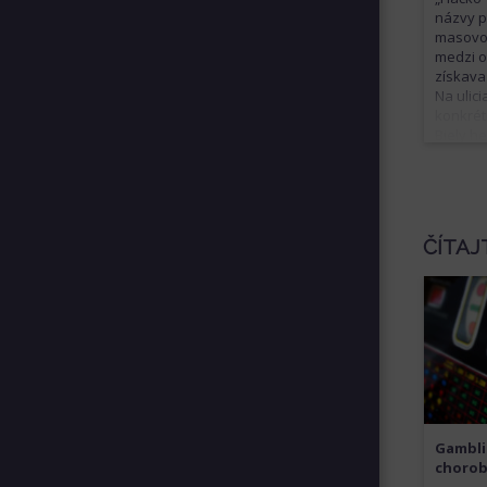
názvy p
masovo 
medzi o
získava
Na ulic
konkrét
Biely he
vnútrož
dá aj f
k nemu 
zvýšila
ČÍTAJ
Gambli
choro