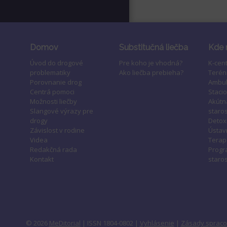
Domov
Substitučná liečba
Kde 
Úvod do drogové
Pre koho je vhodná?
K-cen
problematiky
Ako liečba prebieha?
Terén
Porovnanie drog
Ambul
Centrá pomoci
Staci
Možnosti liečby
Akútn
Slangové výrazy pre
staros
drogy
Detox
Závislost v rodine
Ústavn
Videa
Terap
Redakčná rada
Progr
Kontakt
staros
© 2026
MeDitorial
| ISSN 1804-0802 |
Vyhlásenie
|
Zásady spraco