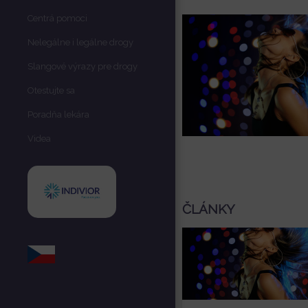
Centrá pomoci
Nelegálne i legálne drogy
Slangové výrazy pre drogy
Otestujte sa
Poradňa lekára
Videa
ČLÁNKY