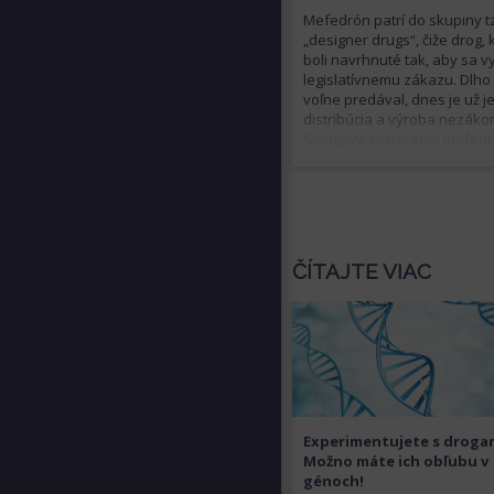
Mefedrón patrí do skupiny t
„designer drugs“, čiže drog, 
boli navrhnuté tak, aby sa vy
legislatívnemu zákazu. Dlho
voľne predával, dnes je už j
distribúcia a výroba nezáko
Slangové označenia mefed
sú „meff“, „dron“, „MMCAT“ 
„mňau-mňau“. Jeho chemick
štruktúra aj účinky sú podo
metamfetamínu. Spôsobuje 
pocit fyzickej aj psychickej
nabudenosti, eufórie,
ČÍTAJTE VIAC
spoločenskosti. Rovnako
smrteľné ako pri pervitíne v
môžu byť aj jeho vedľajšie
príznaky. Najčastejšie sa
vyskytuje vo forme prášku
užívaného ústami alebo
šnupaním. Niekedy sa apliku
vnútrožilovo.
Experimentujete s droga
Možno máte ich obľubu v
génoch!