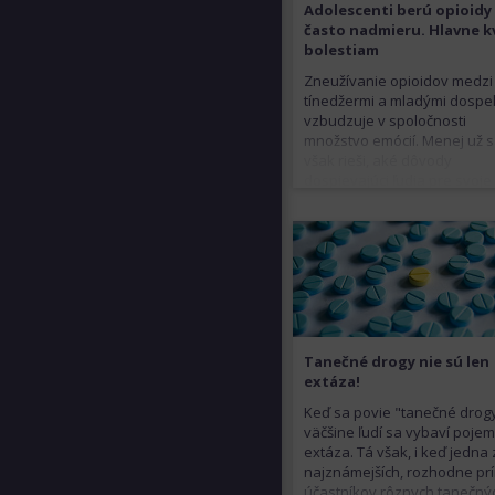
Adolescenti berú opioidy
často nadmieru. Hlavne k
bolestiam
Zneužívanie opioidov medzi
tínedžermi a mladými dospe
vzbudzuje v spoločnosti
množstvo emócií. Menej už 
však rieši, aké dôvody
dospievajúci ľudia pre svoje
správanie vlastne majú.
Tanečné drogy nie sú len
extáza!
Keď sa povie "tanečné drogy
väčšine ľudí sa vybaví poje
extáza. Tá však, i keď jedna 
najznámejších, rozhodne pr
účastníkov rôznych tanečný