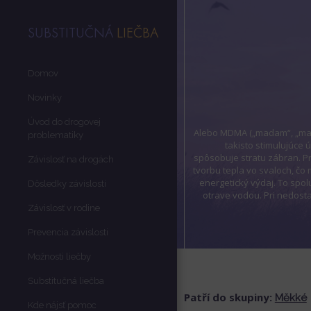
SUBSTITUČNÁ
LIEČBA
Domov
Novinky
Úvod do drogovej
Alebo MDMA („madam“, „mad
problematiky
takisto stimulujúce 
spôsobuje stratu zábran. P
Závislosť na drogách
tvorbu tepla vo svaloch, čo
energetický výdaj. To spo
Dôsledky závislosti
otrave vodou. Pri nedost
Závislosť v rodine
Prevencia závislosti
Možnosti liečby
Substitučná liečba
Patří do skupiny:
Měkké
Kde nájsť pomoc