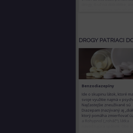
drogy, či už na diskotéke, al
priamo na ulici. Je jednoduc
potrebné počítať s tým, že i 
vašom okolí sa môže nájsť n
kto nejaké návykové látky už
Čo však robiť v prípade, že t
človek zistí?
DROGY PATRIACI D
Benzodiazepíny
Ide o skupinu látok, ktoré m
svoje využitie najmä v psychia
Najčastejšie zneužívané sú
Diazepam (nazývaný aj „diák
ktorý pomáha zmierňovať ú
a Rohypnol („roháč“), látka
navodzujúca spánok. Obe s
užívajú najmä v tabletkovej