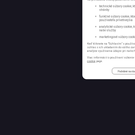
technické súbory cookie, 
stránky
funkčné súbory cookie, kto
používateľa prívetivejšia
analytické súbory cookie, 
naše služby
marketingové súbory cookie
Keď kliknete na "Súhlasím" s používa
súhlas s ich ukladaním do vášho zari
analýze využívania údajov pri našic
Viac informácií o používaní súborov 
cookie
page.
Podrobné nast