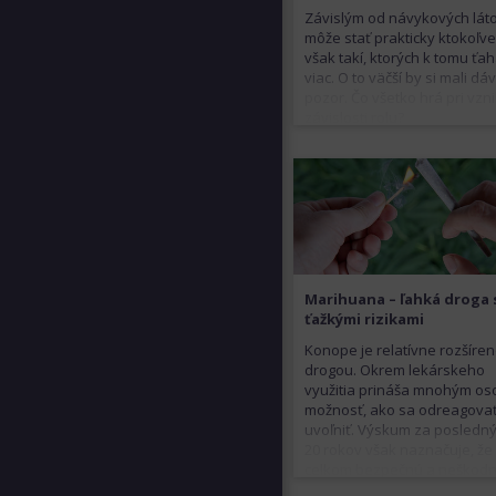
Závislým od návykových lát
môže stať prakticky ktokoľve
však takí, ktorých k tomu ťa
viac. O to väčší by si mali dá
pozor. Čo všetko hrá pri vzn
závislosti rolu?
Marihuana – ľahká droga 
ťažkými rizikami
Konope je relatívne rozšíre
drogou. Okrem lekárskeho
využitia prináša mnohým o
možnosť, ako sa odreagova
uvoľniť. Výskum za posledn
20 rokov však naznačuje, že
celkom bezpečnú a neškod
látku rozhodne nejde.