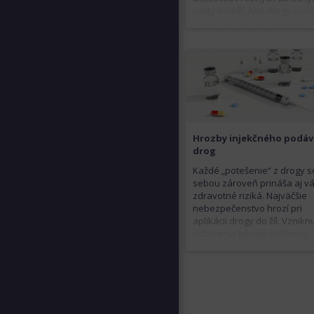
party nedrží. Aké drogy sú t
medzi tancujúcou populácio
najpopulárnejšie?
Hrozby injekčného podáv
drog
Každé „potešenie“ z drogy s
sebou zároveň prináša aj v
zdravotné riziká. Najväčšie
nebezpečenstvo hrozí pri
aplikácii drogy do žíl. Vznikn
ochorenia bývajú väčšinou
závažné, ale vzhľadom na to
je užívanie drog nelegálne, t
ľudia často lekársku pomoc
vôbec nevyhľadajú. Čo všetk
pritom hrozí?