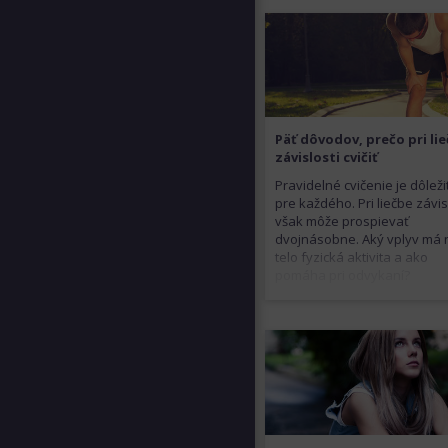
Päť dôvodov, prečo pri li
závislosti cvičiť
Pravidelné cvičenie je dôleži
pre každého. Pri liečbe závis
však môže prospievať
dvojnásobne. Aký vplyv má 
telo fyzická aktivita a ako
pomáha pri odvykaní?