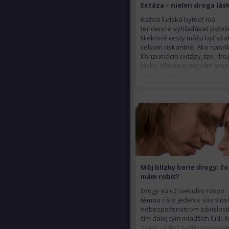
Extáza – nielen droga lás
Každá ľudská bytosť má
tendencie vyhľadávať poteš
Niektoré cesty môžu byť vša
celkom riskantné. Ako naprí
konzumácia extázy, tzv. dro
lásky. Všetko o nej vám pre
nasledujúce riadky.
Môj blízky berie drogy: čo
mám robiť?
Drogy sú už niekoľko rokov
témou číslo jeden v súvislost
nebezpečenstvom závislosti
čím ďalej tým mladších ľudí.
z nich už tiež zažili ponúknut