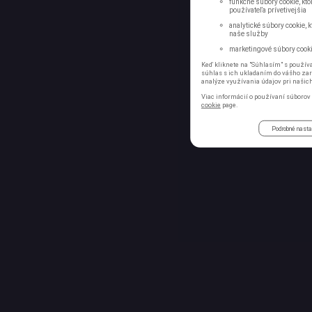
funkčné súbory cookie, kto
používateľa prívetivejšia
analytické súbory cookie, 
naše služby
marketingové súbory cookie
Keď kliknete na "Súhlasím" s používa
súhlas s ich ukladaním do vášho zari
analýze využívania údajov pri našic
Viac informácií o používaní súborov 
cookie
page.
Podrobné nast