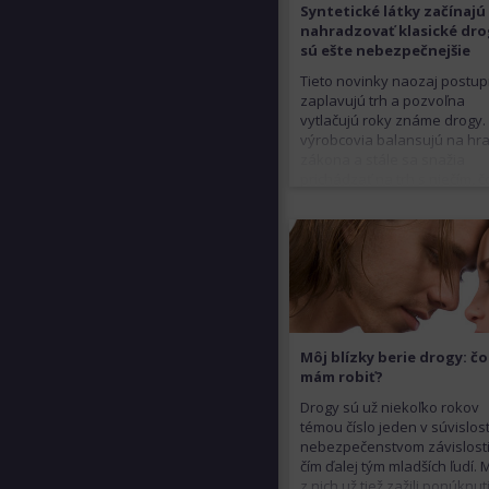
Syntetické látky začínajú
nahradzovať klasické dro
sú ešte nebezpečnejšie
Tieto novinky naozaj postu
zaplavujú trh a pozvoľna
vytlačujú roky známe drogy. 
výrobcovia balansujú na hr
zákona a stále sa snažia
prichádzať na trh s niečím, č
ešte nenachádza na zozna
zakázaných psychoaktívnyc
látok.
Môj blízky berie drogy: čo
mám robiť?
Drogy sú už niekoľko rokov
témou číslo jeden v súvislost
nebezpečenstvom závislosti
čím ďalej tým mladších ľudí.
z nich už tiež zažili ponúknut