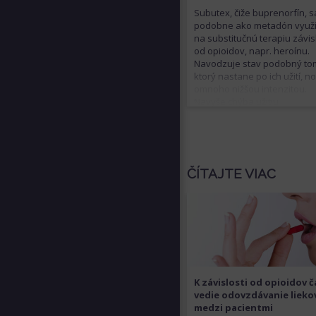
Subutex, čiže buprenorfín, s
podobne ako metadón využ
na substitučnú terapiu závis
od opioidov, napr. heroínu.
Navodzuje stav podobný to
ktorý nastane po ich užití, no
omnoho nižšou intenzitou.
Navyše chýba užitiu
buprenorfínu tzv. „peak“, či
krátko trvajúci intenzívny po
jeho aplikácii. Subutex sa v
vo forme tabliet, ktoré sa n
rozpustiť pod jazykom. Vedľa
ČÍTAJTE VIAC
účinky súvisia s abstinenčn
príznakmi a zahŕňajú migrén
úzkosť či agitovanosť, ale ti
zápchu. Rovnako ako ostat
opioidy môže byť Subutex
zneužívaný. Tiež je návykový
keď v menšej miere.
K závislosti od opioidov 
vedie odovzdávanie lieko
medzi pacientmi