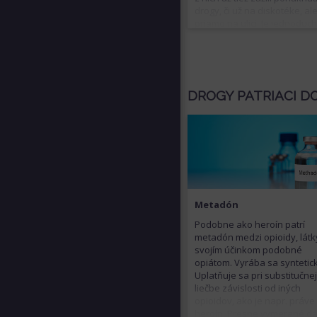
drogy, či už na diskotéke, al
priamo na ulici. Je jednoduc
potrebné počítať s tým, že i 
vašom okolí sa môže nájsť n
kto nejaké návykové látky už
Čo však robiť v prípade, že t
človek zistí?
DROGY PATRIACI D
Metadón
Podobne ako heroín patrí
metadón medzi opioidy, látk
svojím účinkom podobné
opiátom. Vyrába sa syntetic
Uplatňuje sa pri substitučne
liečbe závislosti od iných
opioidov, ako je napr. práve
heroín. Presne vymerané d