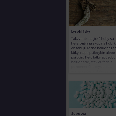
môžu byť aj jeho vedľajšie
príznaky. Najčastejšie sa
vyskytuje vo forme prášku
užívaného ústami alebo
šnupaním. Niekedy sa apliku
vnútrožilovo.
Lysohlávky
Takzvané magické huby sú
heterogénna skupina húb, k
obsahujú rôzne halucinogé
látky, napr. psilocybín alebo
psilocín. Tieto látky spôsobu
halucinácie, stav eufórie a
pozmeneného myslenia a
vnímanie času. Huby sa väč
jedia samostatne alebo ako
súčasť pokrmov. Pri zlom
mentálnom stave užívateľa 
pri určitej predispozícii hrozi
stavy, nevoľnosť a záchvaty
paniky.
Subutex