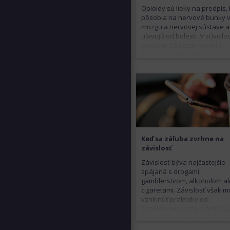
Opioidy sú lieky na predpis,
pôsobia na nervové bunky 
mozgu a nervovej sústave a
uľavujú od bolesti. V súvislos
opioidmi sa často hovorí o
závislosti od týchto liekov. 
spočíva jej hlavné riziko a kt
závislosťou najviac ohrozen
Keď sa záľuba zvrhne na
závislosť
Závislosť býva najčastejšie
spájaná s drogami,
gamblerstvom, alkoholom a
cigaretami. Závislosť však 
vzniknúť prakticky od
čohokoľvek. Na čo si teda da
pozor, aby sme do jej blud
kruhu nespadli?