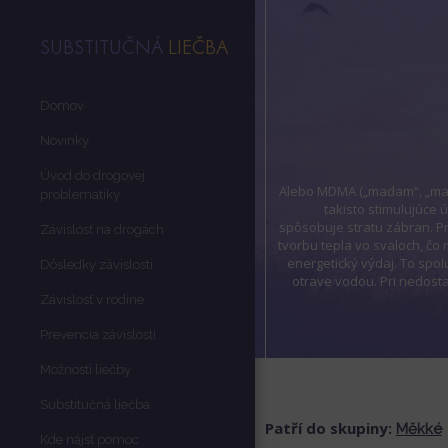
SUBSTITUČNÁ
LIEČBA
Domov
Novinky
Úvod do drogovej
Alebo MDMA („madam“, „mad
problematiky
takisto stimulujúce 
spôsobuje stratu zábran. P
Závislosť na drogách
tvorbu tepla vo svaloch, čo
energetický výdaj. To spo
Dôsledky závislosti
otrave vodou. Pri nedost
Závislosť v rodine
Prevencia závislosti
Možnosti liečby
Substitučná liečba
Patří do skupiny:
Měkké
Kde nájsť pomoc