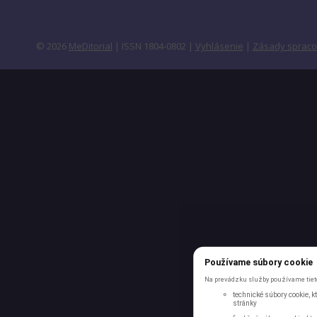
© 2026
MeDitorial
| ISSN 1804-0802 |
Vyhlásenie
|
Zásady spraco
Používame súbory cookie
Na prevádzku služby používame tieto
technické súbory cookie, 
stránky