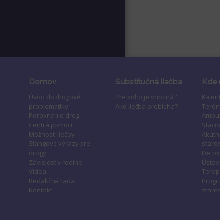
Domov
Substitučná liečba
Kde 
Úvod do drogové
Pre koho je vhodná?
K-cen
problematiky
Ako liečba prebieha?
Terén
Porovnanie drog
Ambul
Centrá pomoci
Staci
Možnosti liečby
Akútn
Slangové výrazy pre
staros
drogy
Detox
Závislost v rodine
Ústavn
Videa
Terap
Redakčná rada
Progr
Kontakt
staros