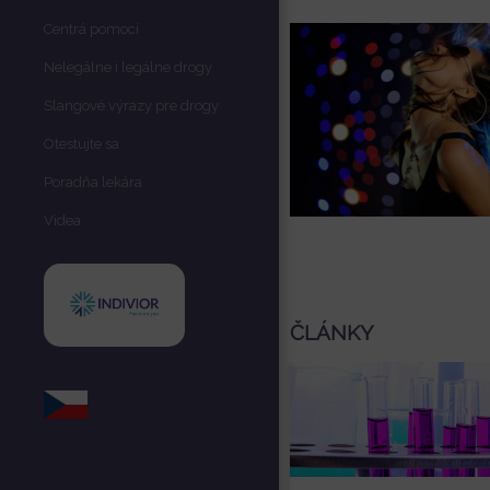
Centrá pomoci
Nelegálne i legálne drogy
Slangové výrazy pre drogy
Otestujte sa
Poradňa lekára
Videa
ČLÁNKY