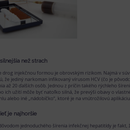
silnejšia než strach
e drog injekčnou formou je obrovským rizikom. Najmä v súvis
ú, že jediný narkoman infikovaný vírusom HCV (čo je pôvodca
ia až 20 ďalších osôb. Jednou z príčin takého rýchleho šíren
o ich užití môže byť natoľko silná, že prevýši obavy o vlastn
ihlu alebo iné „nádobíčko“, ktoré je na vnútrožilovú aplikáci
eť je najhoršie
dôvodom jednoduchého šírenia infekčnej hepatitídy je fakt, ž