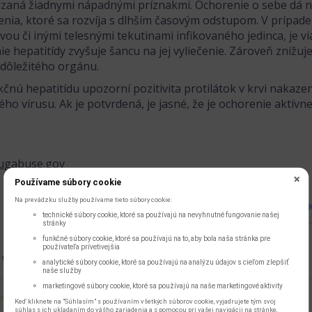
zaná žiadnymi nápadnými príznakmi. Ochorenie o sebe dá n
nia, ktoré sa rozvíja s dlhším časovým odstupom. V prípade, 
krvou či inými telesnými tekutinami infikovaného jedinca, je 
ie hepatitídy zvyšuje šancu na jej vyliečenie. Zároveň zni
 dôležitého orgánu.
kčnú hepatitídu upozorní pozitivita protilátok v krvi nakaz
ho vírusu. Ak je potvrdená, je jasné, že je ochorenie aktívn
ugabuse.gov
Používame súbory cookie
Na prevádzku služby používame tieto súbory cookie:
DALŠÍ ČLÁNE
technické súbory cookie, ktoré sa používajú na nevyhnutné fungovanie našej
stránky
funkčné súbory cookie, ktoré sa používajú na to, aby bola naša stránka pre
používateľa prívetivejšia
A VÁM TENTO ČLÁNOK?
analytické súbory cookie, ktoré sa používajú na analýzu údajov s cieľom zlepšiť
naše služby
marketingové súbory cookie, ktoré sa používajú na naše marketingové aktivity
Keď kliknete na "Súhlasím" s používaním všetkých súborov cookie, vyjadrujete tým svoj
súhlas s ich ukladaním do vášho zariadenia a s pomocou pri vašej navigácii na stránke,