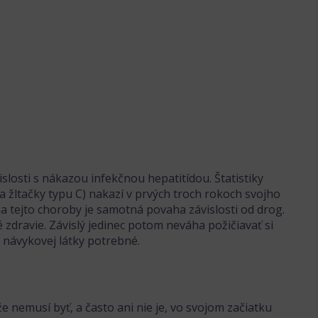
losti s nákazou infekčnou hepatitídou. Štatistiky
 žltačky typu C) nakazí v prvých troch rokoch svojho
ia tejto choroby je samotná povaha závislosti od drog.
é zdravie. Závislý jedinec potom neváha požičiavať si
u návykovej látky potrebné.
e nemusí byť, a často ani nie je, vo svojom začiatku