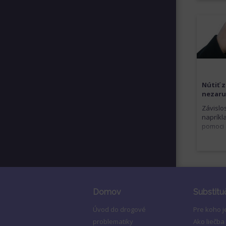
Nútiť z
nezaru
Závislos
napríkl
pomoci 
Domov
Substitu
Úvod do drogové
Pre koho 
problematiky
Ako liečba