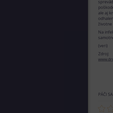
sprevád
poškode
ale aj 
odhalen
životne
Na infe
samotné
(veri)
Zdroj:
www.dr
PÁČI S