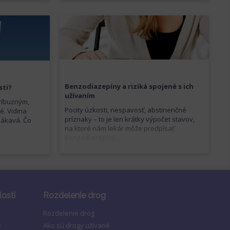
Benzodiazepíny a riziká spojené s ich
sti?
užívaním
príbuzným,
Pocity úzkosti, nespavosť, abstinenčné
é. Vidina
príznaky – to je len krátky výpočet stavov,
lákavá. Čo
na ktoré nám lekár môže predpísať
benzodiazepíny....
losti
Rozdelenie drog
Rozdelenie drog
e
Ako sú drogy užívané