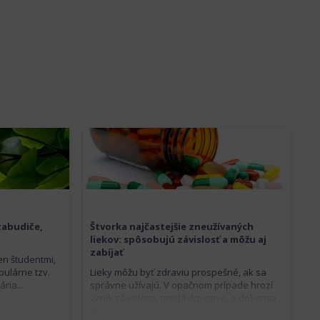
tabudiče,
Štvorka najčastejšie zneužívaných
liekov: spôsobujú závislosť a môžu aj
zabíjať
en študentmi,
ulárne tzv.
Lieky môžu byť zdraviu prospešné, ak sa
ria...
správne užívajú. V opačnom prípade hrozí
vznik závislosti, predávkovanie, a dokonca
aj...