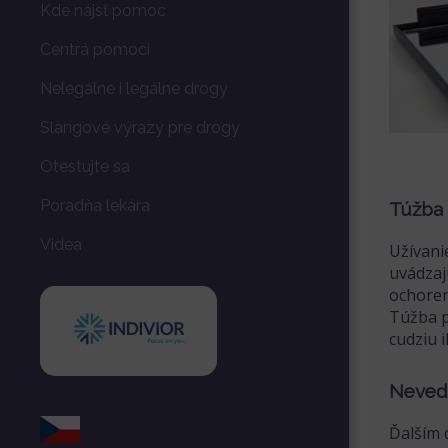
Kde nájsť pomoc
Centrá pomoci
Nelegálne i legálne drogy
Slangové výrazy pre drogy
Otestujte sa
Poradňa lekára
Túžba 
Videa
Užívani
uvádzaj
ochoren
Túžba p
cudziu 
Nevedi
Ďalším 