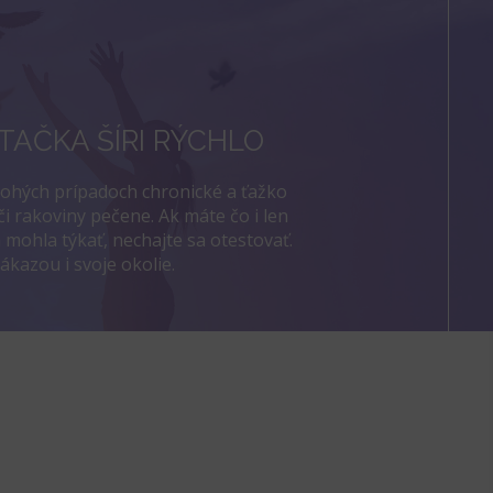
TAČKA ŠÍRI RÝCHLO
nohých prípadoch chronické a ťažko
či rakoviny pečene. Ak máte čo i len
 mohla týkať, nechajte sa otestovať.
kazou i svoje okolie.