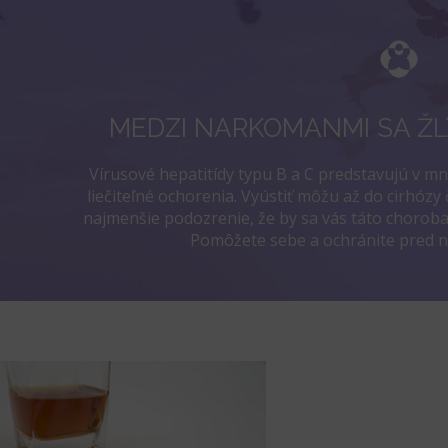
MEDZI NARKOMANMI SA ŽL
Vírusové hepatitídy typu B a C predstavujú v m
liečiteľné ochorenia. Vyústiť môžu až do cirhózy 
najmenšie podozrenie, že by sa vás táto choroba
Pomôžete sebe a ochránite pred ná