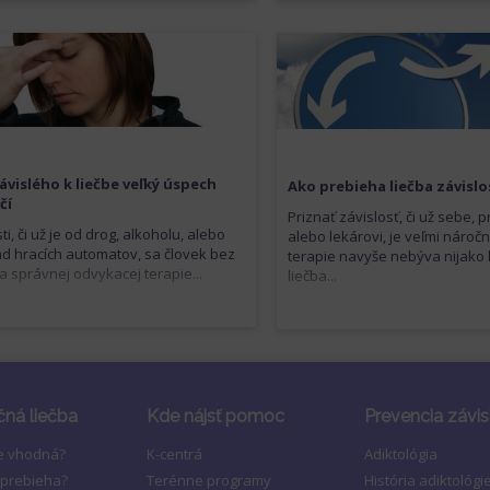
ávislého k liečbe veľký úspech
Ako prebieha liečba závislo
čí
Priznať závislosť, či už sebe, 
ti, či už je od drog, alkoholu, alebo
alebo lekárovi, je veľmi náročn
ad hracích automatov, sa človek bez
terapie navyše nebýva nijako 
a správnej odvykacej terapie...
liečba...
čná liečba
Kde nájsť pomoc
Prevencia závis
je vhodná?
K-centrá
Adiktológia
 prebieha?
Terénne programy
História adiktológi