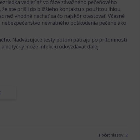
ezriedka vedieť až vo fáze závažného pečeňového
že ste prišli do bližšieho kontaktu s použitou ihlou,
viac než vhodné nechať sa čo najskôr otestovať. Včasné
žuje nebezpečenstvo nevratného poškodenia pečene ako
eného. Nadväzujúce testy potom pátrajú po prítomnosti
e a dotyčný môže infekciu odovzdávať ďalej.
K
Počet hlasov:
2