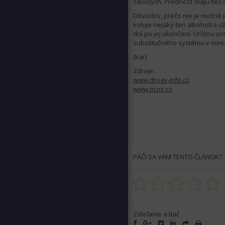
závislých. Prednosť majú tiež
Dôvodov, prečo nie je možné po
koluje nejaký-ten alkohol) a u
dní po jej ukončení. Určitou pr
substitučného systému v minul
(kar)
Zdroje:
www.drogy-info.cz
www.mzcr.cz
PÁČI SA VÁM TENTO ČLÁNOK?
Zdieľanie a tlač