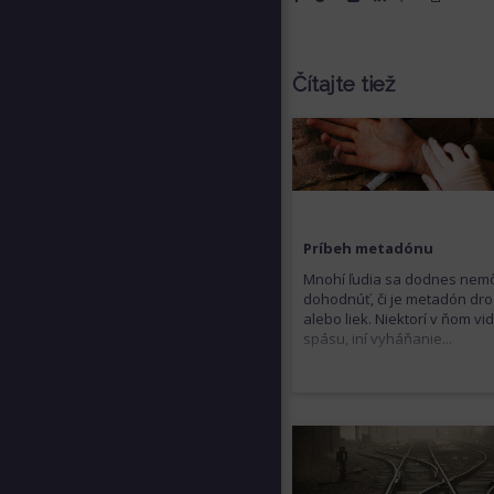
Čítajte tiež
Príbeh metadónu
Mnohí ľudia sa dodnes nem
dohodnúť, či je metadón dro
alebo liek. Niektorí v ňom vid
spásu, iní vyháňanie...