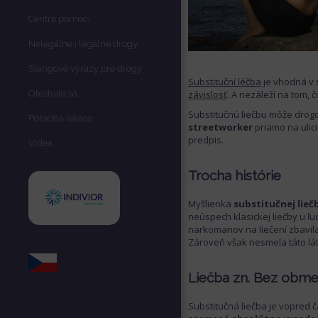
Centrá pomoci
Nelegálne i legálne drogy
Slangové výrazy pre drogy
Substituční léčba
je vhodná v 
Otestujte sa
závislosť
. A nezáleží na tom, č
Substitučnú liečbu môže drog
Poradňa lekára
streetworker
priamo na ulic
predpis.
Videa
Trocha histórie
Myšlienka
substitučnej lieč
neúspech klasickej liečby u ľudí
narkomanov na liečení zbavil
Zároveň však nesmela táto lá
Liečba zn. Bez obm
Substitučná liečba je vopred