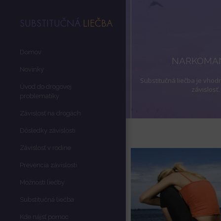
SUBSTITUČNÁ
LIEČBA
Domov
NARKOMAN
Novinky
Substitučná liečba je vhod
Úvod do drogovej
závislosť.
problematiky
Závislosť na drogách
Dôsledky závislosti
Závislosť v rodine
Prevencia závislosti
Možnosti liečby
Substitučná liečba
Kde nájsť pomoc