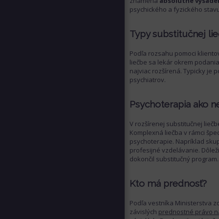
znamená
absolútne vysade
psychického a fyzického stavu
Typy substitučnej li
Podľa rozsahu pomoci klientovi
liečbe sa lekár okrem podania
najviac rozšírená. Typicky je 
psychiatrov.
Psychoterapia ako ne
V rozšírenej substitučnej liečb
Komplexná liečba v rámci špec
psychoterapie. Napríklad sku
profesijné vzdelávanie. Dôleži
dokončil substitučný program.
Kto má prednosť?
Podľa vestníka Ministerstva z
závislých
prednostné právo na