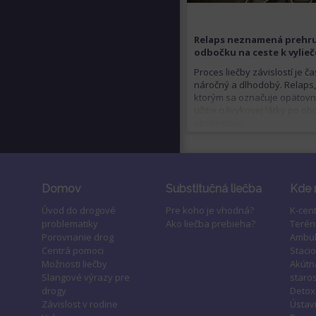
Relaps neznamená prehru
odbočku na ceste k vylie
Proces liečby závislostí je č
náročný a dlhodobý. Relaps
ktorým sa označuje opätov
užitie návykovej látky po ob
abstinencie,...
Domov
Substitučná liečba
Kde 
Úvod do drogové
Pre koho je vhodná?
K-cen
problematiky
Ako liečba prebieha?
Terén
Porovnanie drog
Ambul
Centrá pomoci
Staci
Možnosti liečby
Akútn
Slangové výrazy pre
staros
drogy
Detox
Závislost v rodine
Ústavn