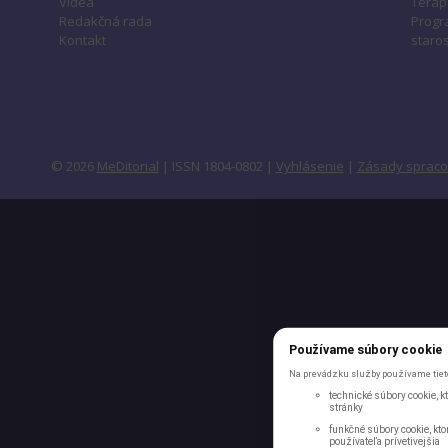
Videa
Terap
Redakčná rada
Progr
Kontakt
staros
© 2026
MeDitorial
| ISSN 1804-0802 |
Vyhlásenie
|
Zásady spraco
Používame súbory cookie
Na prevádzku služby používame tieto
technické súbory cookie, 
stránky
funkčné súbory cookie, kto
používateľa prívetivejšia