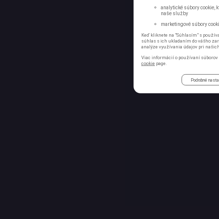
analytické súbory cookie, 
naše služby
marketingové súbory cookie
Keď kliknete na "Súhlasím" s používa
súhlas s ich ukladaním do vášho zari
analýze využívania údajov pri našic
Viac informácií o používaní súborov 
cookie
page.
Podrobné nast