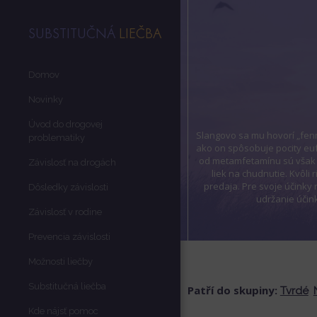
SUBSTITUČNÁ
LIEČBA
Domov
Novinky
Úvod do drogovej
Slangovo sa mu hovorí „fen
problematiky
ako on spôsobuje pocity euf
od metamfetamínu sú však ti
Závislosť na drogách
liek na chudnutie. Kvôli 
predaja. Pre svoje účinky 
Dôsledky závislosti
udržanie účin
Závislosť v rodine
Prevencia závislosti
Možnosti liečby
Substitučná liečba
Patří do skupiny:
Tvrdé
Kde nájsť pomoc