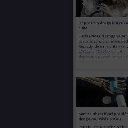
Depresia a drogy idú ruka
ruke
Ľudia užívajúci drogy na se
často pozorujú zmeny nálad
Niekedy ide o nie príliš výz
výkyvy, môže však ísť tiež o
depresiu v pravom zmysle s
teda o chorobu.
Kam sa obrátiť pri problé
drogovou závislosťou
Potrebujete pre seba alebo