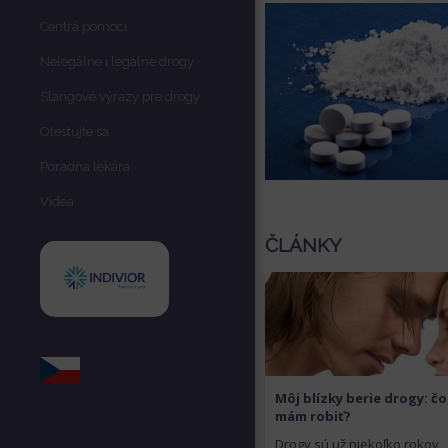
Centrá pomoci
Nelegálne i legálne drogy
Slangové výrazy pre drogy
Otestujte sa
Poradňa lekára
Videa
ČLÁNKY
Môj blízky berie drogy: čo
mám robiť?
Drogy sú už niekoľko rokov