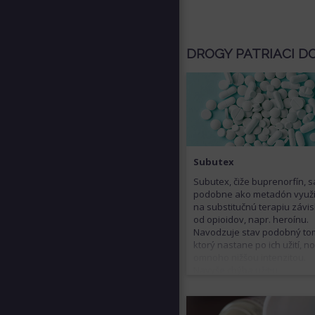
utrpenie, ktoré často
narkomanov donúti k vyhľa
odbornej pomoci.
DROGY PATRIACI D
Subutex
Subutex, čiže buprenorfín, s
podobne ako metadón využ
na substitučnú terapiu závis
od opioidov, napr. heroínu.
Navodzuje stav podobný to
ktorý nastane po ich užití, no
omnoho nižšou intenzitou.
Navyše chýba užitiu
buprenorfínu tzv. „peak“, či
krátko trvajúci intenzívny po
jeho aplikácii. Subutex sa v