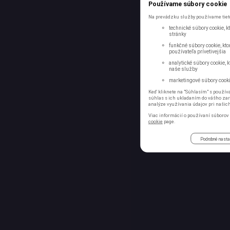
Používame súbory cookie
Na prevádzku služby používame tieto
technické súbory cookie, 
stránky
funkčné súbory cookie, kto
používateľa prívetivejšia
analytické súbory cookie, 
naše služby
marketingové súbory cookie
Keď kliknete na "Súhlasím" s používa
súhlas s ich ukladaním do vášho zari
analýze využívania údajov pri našic
Viac informácií o používaní súborov 
cookie
page.
Podrobné nast