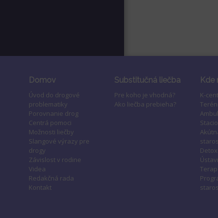
Domov
Substitučná liečba
Kde 
Úvod do drogové
Pre koho je vhodná?
K-cen
problematiky
Ako liečba prebieha?
Terén
Porovnanie drog
Ambul
Centrá pomoci
Staci
Možnosti liečby
Akútn
Slangové výrazy pre
staros
drogy
Detox
Závislost v rodine
Ústavn
Videa
Terap
Redakčná rada
Progr
Kontakt
staros