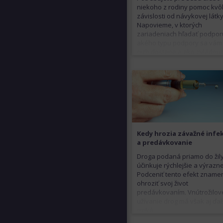
niekoho z rodiny pomoc kvôl
závislosti od návykovej látk
Napovieme, v ktorých
zariadeniach hľadať podpor
akého typu podpory sa vám
nich dostane a ako zvládnu
prípadnú agresivitu závisléh
Kedy hrozia závažné infe
a predávkovanie
Droga podaná priamo do žil
účinkuje rýchlejšie a výrazne
Podceniť tento efekt zname
ohroziť svoj život
predávkovaním. Vnútrožilov
užívanie drog má však aj ďal
riziká.