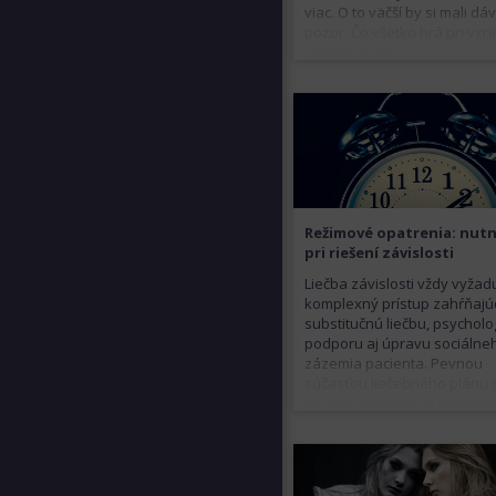
viac. O to väčší by si mali dá
pozor. Čo všetko hrá pri vzn
závislosti rolu?
Režimové opatrenia: nut
pri riešení závislosti
Liečba závislosti vždy vyžad
komplexný prístup zahŕňajú
substitučnú liečbu, psycholo
podporu aj úpravu sociálne
zázemia pacienta. Pevnou
súčasťou liečebného plánu 
väčšine prípadov aj režimov
opatrenia.