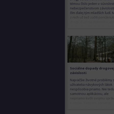
témou číslo jeden v súvislost
nebezpečenstvom závislosti
čím ďalej tým mladších ľudí.
z nich už tiež zažili ponúknut
drogy, či už na diskotéke, al
priamo na ulici. Je jednoduc
potrebné počítať s tým, že i 
vašom okolí sa môže nájsť n
kto nejaké návykové látky už
Čo však robiť v prípade, že t
človek zistí?
Sociálne dopady drogove
závislosti
Najväčšie životné problémy 
užívatelia návykových látok
nespôsobia priamo. Nie ted
samotnou aplikáciou, ale
nepriamo kvôli svojmu sprá
k okoliu. Tieto tzv. sociálne
dopady závislosti od návyk
látok totiž predstavujú skut