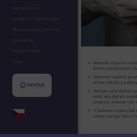
Centrá pomoci
Nelegálne i legálne drogy
Slangové výrazy pre drogy
Otestujte sa
Poradňa lekára
Videa
Nebuďte zbytočne nedôv
hranicu medzi týmito d
Stanovte si pevné pravi
prísne zákazy a príkazy
Nebojte sa požiadať o p
robiť, ako dieťaťu pom
podpora, inokedy vám m
V žiadnom centre však n
rodiny zvyšuje šancu na