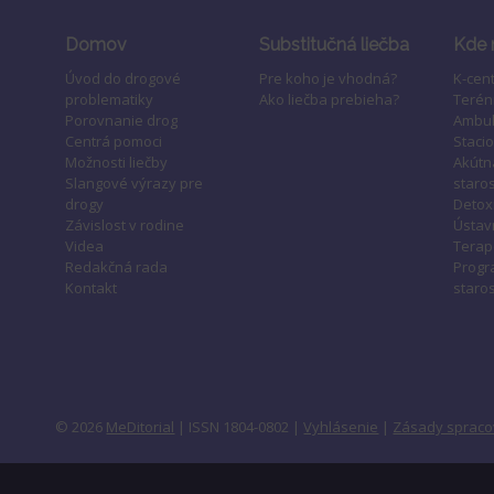
Domov
Substitučná liečba
Kde 
Úvod do drogové
Pre koho je vhodná?
K-cen
problematiky
Ako liečba prebieha?
Terén
Porovnanie drog
Ambul
Centrá pomoci
Staci
Možnosti liečby
Akútn
Slangové výrazy pre
staros
drogy
Detox
Závislost v rodine
Ústavn
Videa
Terap
Redakčná rada
Progr
Kontakt
staros
© 2026
MeDitorial
| ISSN 1804-0802 |
Vyhlásenie
|
Zásady spraco