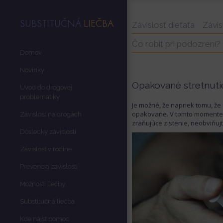
SUBSTITUČNÁ
LIEČBA
Závislosť dieťaťa
Závis
Čo robiť pri podozrení?
Domov
Novinky
Opakované stretnuti
Úvod do drogovej
problematiky
Je možné, že napriek tomu, že s
opakovane. V tomto momente
Závislosť na drogách
zraňujúce zistenie, neobviňujt
Dôsledky závislosti
Závislosť v rodine
Prevencia závislosti
Možnosti liečby
Substitučná liečba
Kde nájsť pomoc