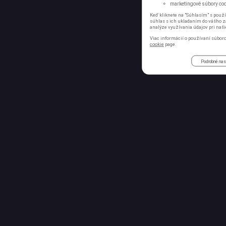
marketingové súbory cook
Keď kliknete na "Súhlasím" s použí
súhlas s ich ukladaním do vášho za
analýze využívania údajov pri naši
Viac informácií o používaní súboro
cookie
page.
Podrobné nas