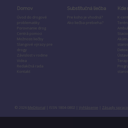
Domov
Substitučná liečba
Kde 
Úvod do drogové
Pre koho je vhodná?
K-cen
problematiky
Ako liečba prebieha?
Terén
Porovnanie drog
Ambul
Centrá pomoci
Staci
Možnosti liečby
Akútn
Slangové výrazy pre
staros
drogy
Detox
Závislost v rodine
Ústavn
Videa
Terap
Redakčná rada
Progr
Kontakt
staros
© 2026
MeDitorial
| ISSN 1804-0802 |
Vyhlásenie
|
Zásady spraco