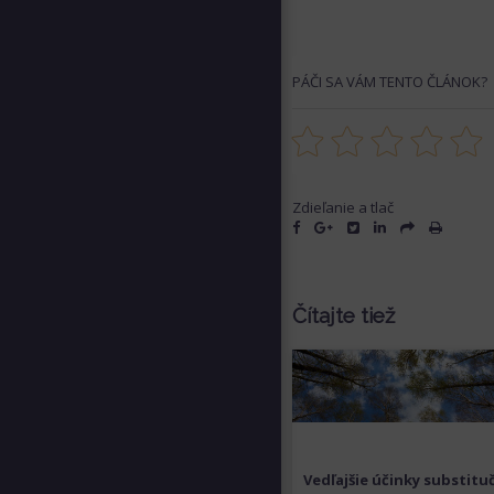
PÁČI SA VÁM TENTO ČLÁNOK?
Zdieľanie a tlač
Čítajte tiež
Vedľajšie účinky substitu