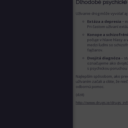
Dlhodobé psychické
Užívanie drog môže vyvolať aj
Extáza a depresia
− e
Pri častom užívaní extá
Konope a schizofrén
počuje v hlave hlasy a 
medzi ľuďmi so schizof
fajčiarov.
Dvojitá diagnóza
– st
označujeme ako dvojitú 
s psychickou poruchou t
Najlepším spôsobom, ako pred
užívaním začali a cítite, že nie
odbornú pomoc.
(dzit)
http://www.drugs.ie/drugs_in