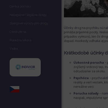
Centrá pomoci
Nelegálne i legálne drogy
Slangové výrazy pre drogy
Účinky drog na psychiku sú ta
Otestujte sa
prináša príjemné pocity. Niek
prípadov vymiznú, len čo drog
Poradňa lekára
dopad. Hocikedy odhalia aj ps
Videa
Krátkodobé účinky d
Úzkostná porucha
− 
zvýšený srdcový tep, tr
odcudzenie sa okoliu.
Psychóza
− psychoaktí
reality a verí veciam, k
nereálne veci.
Porucha nálady
– nami
naopak, impulzívne spr