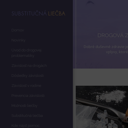
SUBSTITUČNÁ
LIEČBA
Domov
DROGOVÁ Z
Novinky
Dobré duševné zdravie je
Úvod do drogovej
vplyvy, ktor
problematiky
Závislosť na drogách
Dôsledky závislosti
Závislosť v rodine
Prevencia závislosti
Možnosti liečby
Substitučná liečba
Kde nájsť pomoc