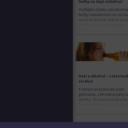
liečby sa dajú zvládnuť
Vedľajšie účinky substitučne
liečby metadonom nie sú čas
nie je možné ich však brať n
ľahkú váhu. Predovšetkým
pokiaľ...
Deti a alkohol – v lete buď
strehu!
K letným prázdninám patrí
grilovanie, záhradná párty a
pikniky. Orosené poháre piv
farebné kokteily, ktoré obvy
na podobných...