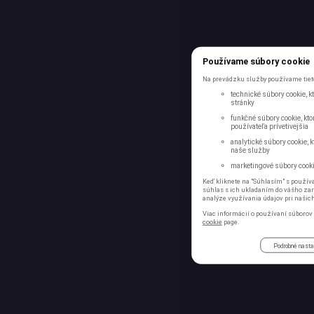
Používame súbory cookie
Na prevádzku služby používame tieto
technické súbory cookie, 
stránky
funkčné súbory cookie, kto
používateľa prívetivejšia
analytické súbory cookie, 
naše služby
marketingové súbory cookie
Keď kliknete na "Súhlasím" s používa
súhlas s ich ukladaním do vášho zari
analýze využívania údajov pri našic
Viac informácií o používaní súborov 
cookie
page.
Podrobné nast