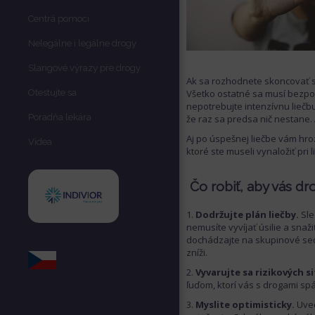
Centrá pomoci
Nelegálne i legálne drogy
Slangové výrazy pre drogy
Ak sa rozhodnete skoncovať s 
Otestujte sa
Všetko ostatné sa musí bezpod
nepotrebujte intenzívnu liečbu
Poradňa lekára
že raz sa predsa nič nestane.
Aj po úspešnej liečbe vám hroz
Videa
ktoré ste museli vynaložiť pri
Čo robiť, aby vás dr
Dodržujte plán liečby.
Sle
nemusíte vyvíjať úsilie a snaži
dochádzajte na skupinové sede
zníži.
Vyvarujte sa rizikových si
ľuďom, ktorí vás s drogami spá
Myslite optimisticky.
Uved