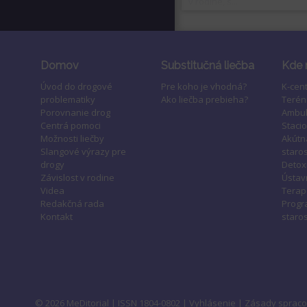
v rodine, s...
Domov
Substitučná liečba
Kde 
Úvod do drogové
Pre koho je vhodná?
K-cen
problematiky
Ako liečba prebieha?
Terén
Porovnanie drog
Ambul
Centrá pomoci
Staci
Možnosti liečby
Akútn
Slangové výrazy pre
staros
drogy
Detox
Závislost v rodine
Ústavn
Videa
Terap
Redakčná rada
Progr
Kontakt
staros
© 2026
MeDitorial
| ISSN 1804-0802 |
Vyhlásenie
|
Zásady spraco