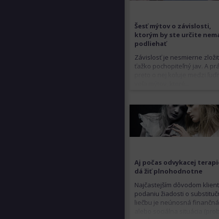
Šesť mýtov o závislosti,
ktorým by ste určite nema
podliehať
Závislosť je nesmierne zloži
ťažko pochopiteľný jav. A pr
preto o nej koluje medzi ľuď
veľa mýtov, ktoré...
Aj počas odvykacej terapi
dá žiť plnohodnotne
Najčastejším dôvodom klient
podaniu žiadosti o substitu
liečbu je neúnosná finančn
alebo sociálna situácia (pr