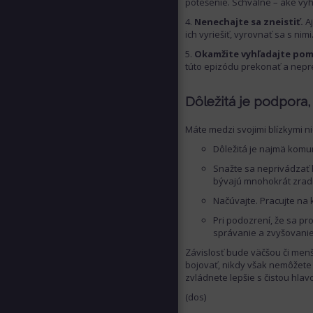
potešenie. Schválne – aké výh
Nenechajte sa zneistiť.
A
ich vyriešiť, vyrovnať sa s ni
Okamžite vyhľadajte po
túto epizódu prekonať a nepr
Dôležitá je podpora, 
Máte medzi svojimi blízkymi n
Dôležitá je najmä komu
Snažte sa neprivádzať h
bývajú mnohokrát zrad
Načúvajte. Pracujte na
Pri podozrení, že sa pr
správanie a zvyšovanie
Závislosť bude väčšou či men
bojovať, nikdy však nemôžete p
zvládnete lepšie s čistou hlav
(dos)