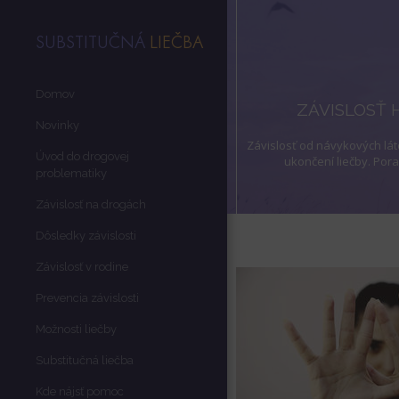
SUBSTITUČNÁ
LIEČBA
Domov
ZÁVISLOSŤ 
Novinky
Závislosť od návykových lát
Úvod do drogovej
ukončení liečby. Por
problematiky
Závislosť na drogách
Dôsledky závislosti
Závislosť v rodine
Prevencia závislosti
Možnosti liečby
Substitučná liečba
Kde nájsť pomoc