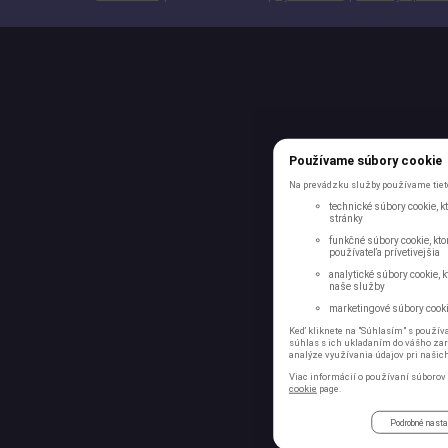
Používame súbory cookie
Na prevádzku služby používame tieto
technické súbory cookie, 
stránky
funkčné súbory cookie, kto
používateľa prívetivejšia
analytické súbory cookie, 
naše služby
marketingové súbory cookie
Keď kliknete na "Súhlasím" s používa
súhlas s ich ukladaním do vášho zari
analýze využívania údajov pri našic
Viac informácií o používaní súborov 
cookie
page.
Podrobné nast