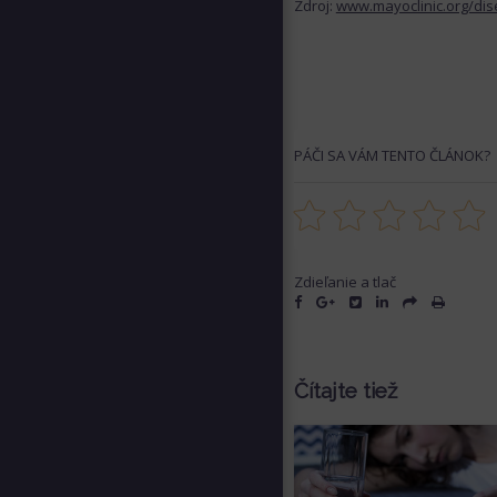
Zdroj:
www.mayoclinic.org/dis
PÁČI SA VÁM TENTO ČLÁNOK?
Zdieľanie a tlač
Čítajte tiež