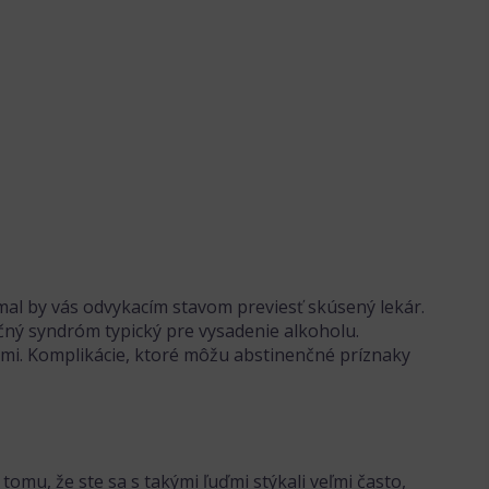
 mal by vás odvykacím stavom previesť skúsený lekár.
nčný syndróm typický pre vysadenie alkoholu.
ciami. Komplikácie, ktoré môžu abstinenčné príznaky
tomu, že ste sa s takými ľuďmi stýkali veľmi často,