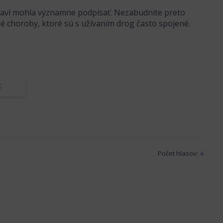
draví mohla významne podpísať. Nezabudnite preto
é choroby, ktoré sú s užívaním drog často spojené.
K
Počet hlasov:
4