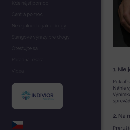
Kde nájsť pomoc
Centrá pomoci
Nelegálne i legálne drogy
Slangové výrazy pre drogy
Otestujte sa
Poradňa lekára
1. Nie
Videa
Pokiaľ 
Náhle v
Výnimko
sprevád
2. Na 
Prerušt