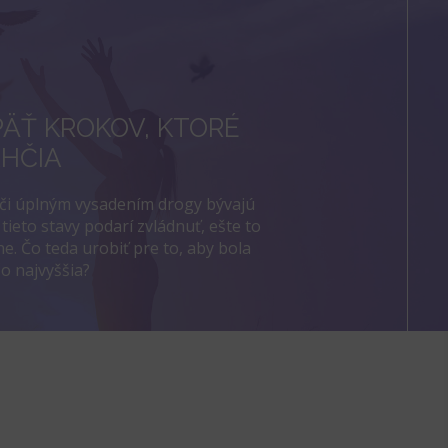
PÄŤ KROKOV, KTORÉ
HČIA
 či úplným vysadením drogy bývajú
 tieto stavy podarí zvládnuť, ešte to
e. Čo teda urobiť pre to, aby bola
o najvyššia?