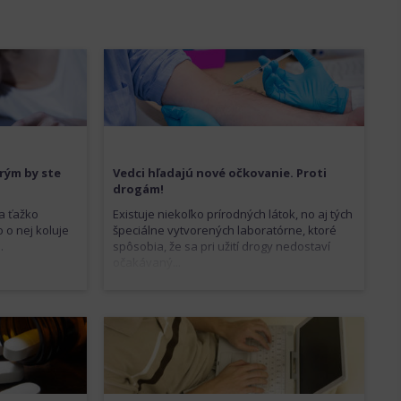
orým by ste
Vedci hľadajú nové očkovanie. Proti
drogám!
 a ťažko
Existuje niekoľko prírodných látok, no aj tých
 o nej koluje
špeciálne vytvorených laboratórne, ktoré
.
spôsobia, že sa pri užití drogy nedostaví
očakávaný...