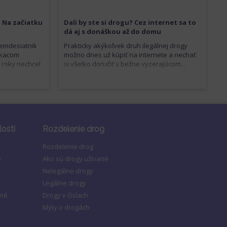
. Na začiatku
Dali by ste si drogu? Cez internet sa to
dá aj s donáškou až do domu
demdesiatnik
Prakticky akýkoľvek druh ilegálnej drogy
ykacom
možno dnes už kúpiť na internete a nechať
 roky nechcel
si všetko doručiť v bežne vyzerajúcom...
losti
Rozdelenie drog
Rozdelenie drog
e
Ako sú drogy užívané
Nelegálne drogy
Legálne drogy
ené
Drogy v číslach
Mýty o drogách