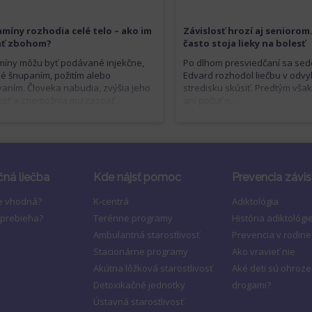
míny rozhodia celé telo – ako im
Závislosť hrozí aj seniorom
ať zbohom?
často stoja lieky na bolesť
íny môžu byť podávané injekčne,
Po dlhom presviedčaní sa se
né šnupaním, požitím alebo
Edvard rozhodol liečbu v odv
aním. Človeka nabudia, zvýšia jeho
stredisku skúsiť. Predtým však
sť a znemožnia mu zaspať....
ani počuť o...
čná liečba
Kde nájsť pomoc
Prevencia závis
je vhodná?
K-centrá
Adiktológia
 prebieha?
Terénne programy
História adiktológi
Ambulantná starostlivosť
Prevencia v rodine
Stacionárne programy
Ako vravieť nie
Akútna lôžková starostlivosť
Aké deti sú ohroz
Detoxikačné jednotky
drogami?
Ústavná starostlivosť