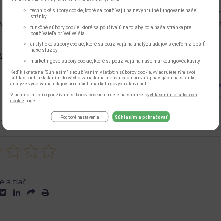
 tomu, že už abstinujete, drogová minulosť sa na vašom z
technické súbory cookie, ktoré sa používajú na nevyhnutné fungovanie našej
stránky
vať patričné vyšetrenia, zamerané predovšetkým na infekčn
funkčné súbory cookie, ktoré sa používajú na to, aby bola naša stránka pre
používateľa prívetivejšia
analytické súbory cookie, ktoré sa používajú na analýzu údajov s cieľom zlepšiť
naše služby
ww.drogovaporadna.cz
marketingové súbory cookie, ktoré sa používajú na naše marketingové aktivity
Keď kliknete na "Súhlasím" s používaním všetkých súborov cookie, vyjadrujete tým svoj
súhlas s ich ukladaním do vášho zariadenia a s pomocou pri vašej navigácii na stránke,
DALŠÍ ČLÁNE
analýze využívania údajov pri našich marketingových aktivitách.
Viac informácií o používaní súborov cookie nájdete na stránke s
vyhlásením o súboroch
cookie
page.
Podrobné nastavenia
Súhlasím a pokračovať
A VÁM TENTO ČLÁNOK?
e a tlač