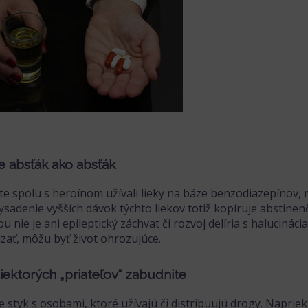
 je absťák ako absťák
ste spolu s heroínom užívali lieky na báze benzodiazepínov,
ysadenie vyšších dávok týchto liekov totiž kopíruje abstine
u nie je ani epileptický záchvat či rozvoj delíria s haluciná
zať, môžu byť život ohrozujúce.
niektorých „priateľov“ zabudnite
e styk s osobami, ktoré užívajú či distribuujú drogy. Napriek 