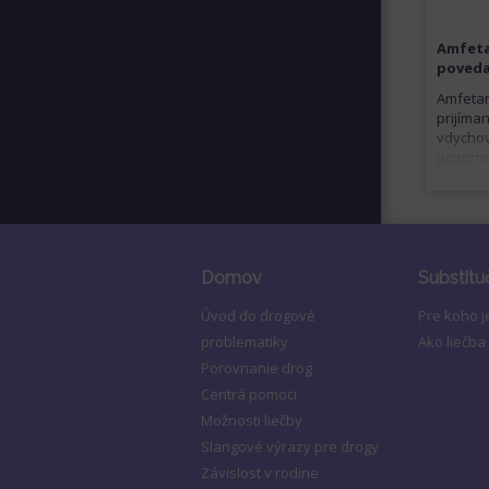
Amfeta
poved
Amfetam
prijíma
vdychov
pozorno
Domov
Substitu
Úvod do drogové
Pre koho 
problematiky
Ako liečba
Porovnanie drog
Centrá pomoci
Možnosti liečby
Slangové výrazy pre drogy
Závislost v rodine