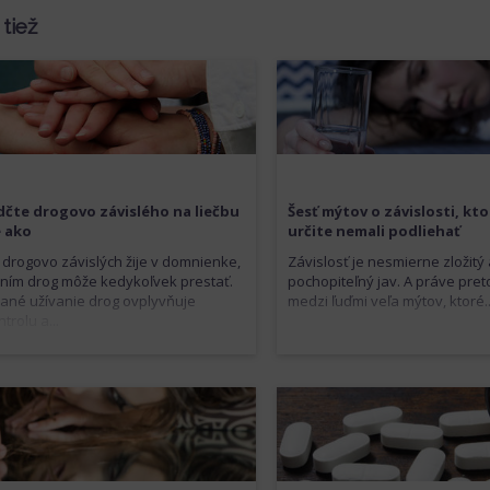
 tiež
dčte drogovo závislého na liečbu
Šesť mýtov o závislosti, kt
e ako
určite nemali podliehať
 drogovo závislých žije v domnienke,
Závislosť je nesmierne zložitý
aním drog môže kedykoľvek prestať.
pochopiteľný jav. A práve preto
né užívanie drog ovplyvňuje
medzi ľuďmi veľa mýtov, ktoré..
trolu a...