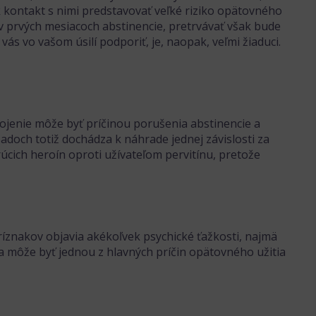
 kontakt s nimi predstavovať veľké riziko opätovného
v prvých mesiacoch abstinencie, pretrvávať však bude
 vás vo vašom úsilí podporiť, je, naopak, veľmi žiaduci.
opojenie môže byť príčinou porušenia abstinencie a
padoch totiž dochádza k náhrade jednej závislosti za
erúcich heroín oproti užívateľom pervitínu, pretože
íznakov objavia akékoľvek psychické ťažkosti, najmä
ka môže byť jednou z hlavných príčin opätovného užitia