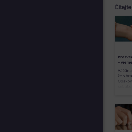
Čítajte
Presve
– viem
Väčšina
že s br
Opakova
sebakon