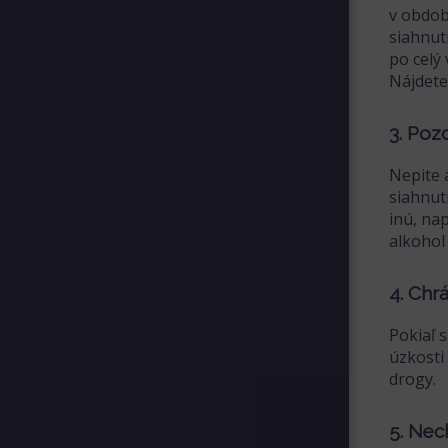
v obdob
siahnut
po celý 
Nájdete
3. Poz
Nepite 
siahnut
inú, na
alkohol
4. Chr
Pokiaľ 
úzkosti
drogy.
5. Nech