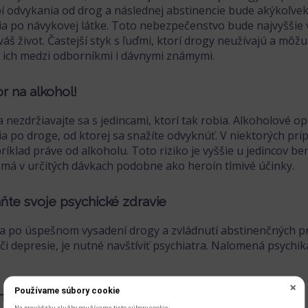
í odvykania od drog a následnej abstinencie bude akýkoľvek
ia po návykovej látke. Toto nebezpečenstvo bude najvyššie 
váš život. Častejší styk s ľuďmi, ktorí drogy neužívajú a môžu
 ich medzi odborníkmi i dávnymi známymi.
or na alkohol!
a nezdržiavajte sa s jedincami, ktorí tak robia. Alkoholové 
ia po droge, od ktorej sa snažíte odvyknúť. V niektorých prí
príklad práve od alkoholu. Toto riziko je vyššie u jedincov b
 má v určitých dávkach podobne ako heroín tlmivé účinky.
áňte svoje psychické zdravie
sa po úspešnom vysadení drogy a zvládnutí abstinenčných pr
 či depresie, je nutné navštíviť psychiatra. Nalomená psychi
Používame súbory cookie
ajte sa vyšetriť
Na prevádzku služby používame tieto súbory cookie: