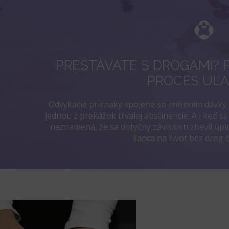
PRESTÁVATE S DROGAMI? 
PROCES UĽA
Odvykacie príznaky spojené so znížením dávky
jednou z prekážok trvalej abstinencie. A i keď sa
neznamená, že sa dotyčný závislosti zbavil úpln
šanca na život bez drog č