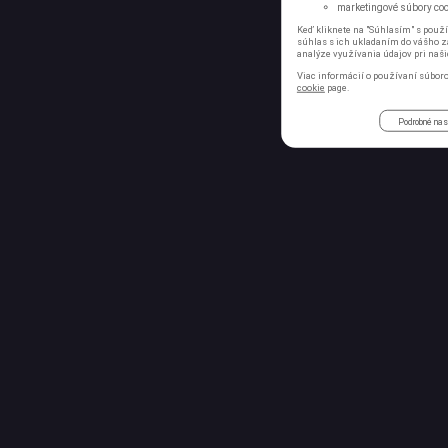
marketingové súbory cook
Keď kliknete na "Súhlasím" s použí
súhlas s ich ukladaním do vášho za
analýze využívania údajov pri naši
Viac informácií o používaní súboro
cookie
page.
Podrobné nas