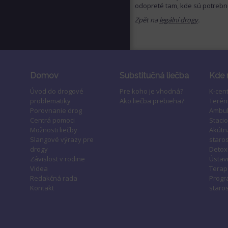
odopreté tam, kde sú potrebné
Zpět na
legální drogy
.
Domov
Substitučná liečba
Kde 
Úvod do drogové
Pre koho je vhodná?
K-cen
problematiky
Ako liečba prebieha?
Terén
Porovnanie drog
Ambul
Centrá pomoci
Staci
Možnosti liečby
Akútn
Slangové výrazy pre
staros
drogy
Detox
Závislost v rodine
Ústavn
Videa
Terap
Redakčná rada
Progr
Kontakt
staros