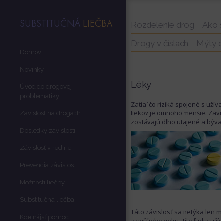
SUBSTITUČNÁ
LIEČBA
Rozdelenie drog
Ako 
Drogy v číslach
Mýty 
Domov
Novinky
Léky
Úvod do drogovej
problematiky
Zatiaľ čo riziká spojené s uží
liekov je omnoho menšie. Závi
Závislosť na drogách
zostávajú dlho utajené a bývaj
Dôsledky závislosti
Závislosť v rodine
Prevencia závislosti
Možnosti liečby
Substitučná liečba
Táto závislosť sa netýka len m
Kde nájsť pomoc
a vyššieho veku. Títo ľudia už