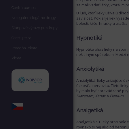
sa mali vzdať látky, ktorá im 
Centrá pomoci
U ľudí, ktorí lieky užívajú dl
Nelegálne i legálne drogy
závislosť. Pokiaľ je liek vysa
bolesti, kŕče, hnačky a triaška.
Slangové výrazy pre drogy
Hypnotiká
Otestujte sa
Poradňa lekára
Hypnotiká alias lieky na span
riešiť iným spôsobom. Medzi n
Videa
Anxiolytiká
Anxiolytiká, lieky znižujúce 
úzkosť a nervozitu. Tieto liek
by malo byť sprevádzané psyc
Diazepam, Xanax
a
Elenium
.
Analgetiká
Analgetiká sú lieky proti boles
rovnako silnej ako od heroínu,