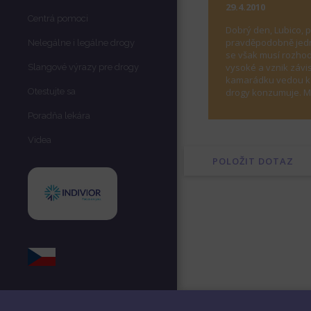
29.4.2010
Centrá pomoci
Dobrý den, Lubico, 
pravděpodobně jedna
Nelegálne i legálne drogy
se však musí rozhod
vysoké a vznik závis
Slangové výrazy pre drogy
kamarádku vedou k 
Otestujte sa
drogy konzumuje. M
Poradňa lekára
Videa
POLOŽIT DOTAZ