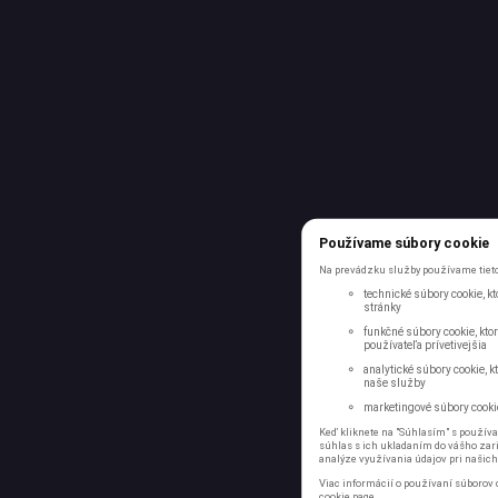
Používame súbory cookie
Na prevádzku služby používame tieto
technické súbory cookie, k
stránky
funkčné súbory cookie, ktor
používateľa prívetivejšia
analytické súbory cookie, k
naše služby
marketingové súbory cookie
Keď kliknete na "Súhlasím" s používa
súhlas s ich ukladaním do vášho zari
analýze využívania údajov pri našich
Viac informácií o používaní súborov 
cookie
page.