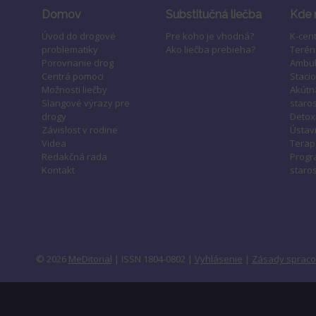
Domov
Substitučná liečba
Kde 
Úvod do drogové
Pre koho je vhodná?
K-cen
problematiky
Ako liečba prebieha?
Terén
Porovnanie drog
Ambul
Centrá pomoci
Staci
Možnosti liečby
Akútn
Slangové výrazy pre
staros
drogy
Detox
Závislost v rodine
Ústavn
Videa
Terap
Redakčná rada
Progr
Kontakt
staros
© 2026
MeDitorial
| ISSN 1804-0802 |
Vyhlásenie
|
Zásady spraco