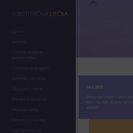
SUBSTITUČNÁ
LIEČBA
Domov
Novinky
Úvod do drogovej
problematiky
Závislosť na drogách
Dôsledky závislosti
16.3.2010
Závislosť v rodine
dobry den.mam kamaratku J
Prevencia závislosti
toho navždy zbavila ako je
doma?
Možnosti liečby
Substitučná liečba
Kde nájsť pomoc