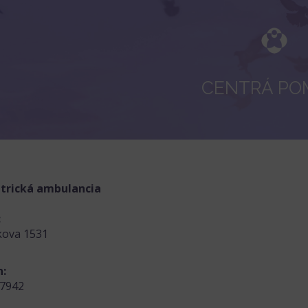
CENTRÁ PO
atrická ambulancia
:
kova 1531
n:
07942