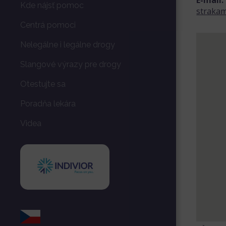
E-mail:
Kde nájsť pomoc
straka
Centrá pomoci
Nelegálne i legálne drogy
Slangové výrazy pre drogy
Otestujte sa
Poradňa lekára
Videa