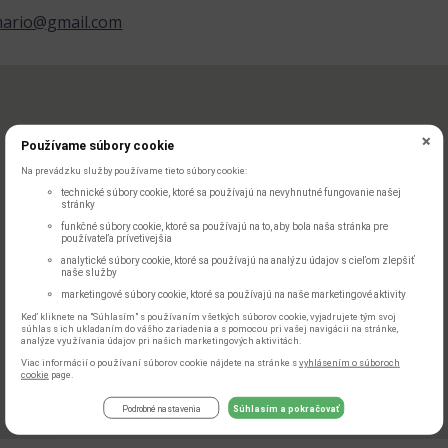
mario@gmail.com
Používame súbory cookie
Na prevádzku služby používame tieto súbory cookie:
technické súbory cookie, ktoré sa používajú na nevyhnutné fungovanie našej
stránky
funkčné súbory cookie, ktoré sa používajú na to, aby bola naša stránka pre
používateľa prívetivejšia
analytické súbory cookie, ktoré sa používajú na analýzu údajov s cieľom zlepšiť
naše služby
marketingové súbory cookie, ktoré sa používajú na naše marketingové aktivity
Keď kliknete na "Súhlasím" s používaním všetkých súborov cookie, vyjadrujete tým svoj
súhlas s ich ukladaním do vášho zariadenia a s pomocou pri vašej navigácii na stránke,
analýze využívania údajov pri našich marketingových aktivitách.
Viac informácií o používaní súborov cookie nájdete na stránke s
vyhlásením o súboroch
cookie
page.
Podrobné nastavenia
Súhlasím a pokračovať