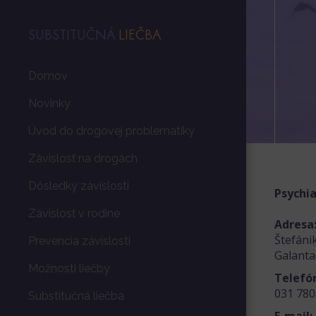
SUBSTITUČNÁ
LIEČBA
Domov
Novinky
Úvod do drogovej problematiky
Závislosť na drogách
Dôsledky závislosti
Psychi
Závislosť v rodine
Adresa
Štefáni
Prevencia závislosti
Galanta
Možnosti liečby
Telefó
031 78
Substitučná liečba