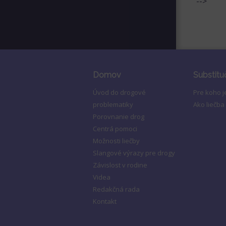
-->
Domov
Substitu
Úvod do drogové
Pre koho 
problematiky
Ako liečba
Porovnanie drog
Centrá pomoci
Možnosti liečby
Slangové výrazy pre drogy
Závislost v rodine
Videa
Redakčná rada
Kontakt