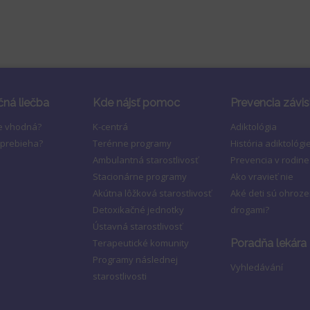
čná liečba
Kde nájsť pomoc
Prevencia závis
je vhodná?
K-centrá
Adiktológia
 prebieha?
Terénne programy
História adiktológi
Ambulantná starostlivosť
Prevencia v rodine
Stacionárne programy
Ako vravieť nie
Akútna lôžková starostlivosť
Aké deti sú ohroz
Detoxikačné jednotky
drogami?
Ústavná starostlivosť
Terapeutické komunity
Poradňa lekára
Programy následnej
Vyhledávání
starostlivosti