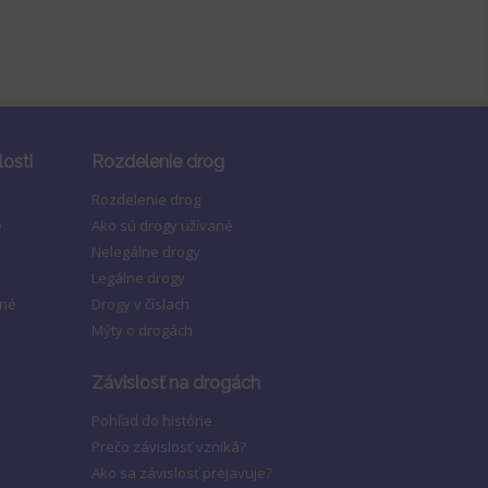
losti
Rozdelenie drog
Rozdelenie drog
e
Ako sú drogy užívané
Nelegálne drogy
Legálne drogy
ené
Drogy v číslach
Mýty o drogách
Závislosť na drogách
Pohľad do histórie
Prečo závislosť vzniká?
Ako sa závislosť prejavuje?