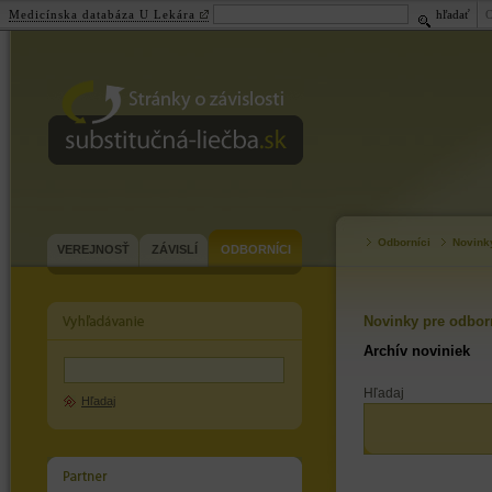
Medicínska databáza U Lekára
hľadať
substitučná-
liečba.sk
Odborníci
Novink
VEREJNOSŤ
ZÁVISLÍ
ODBORNÍCI
Novinky pre odbor
Archív noviniek
Hľadaj
Hľadaj