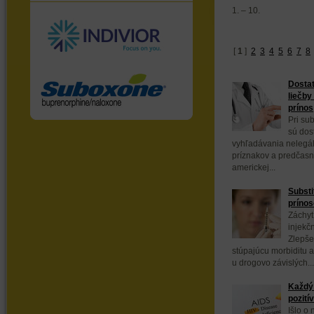
1. – 10.
[
1
]
2
3
4
5
6
7
8
Dostat
liečby
prínos
Pri sub
sú dos
vyhľadávania nelegál
príznakov a predčasn
americkej...
Substi
prínos
Záchyt
injekč
Zlepše
stúpajúcu morbiditu a
u drogovo závislých...
Každý 
pozití
Išlo o