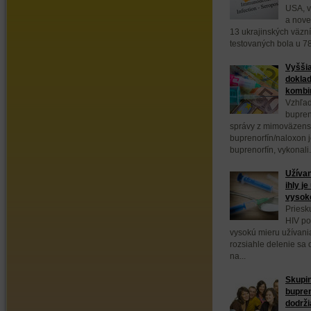
USA, v
a nove
13 ukrajinských väzn
testovaných bola u 78
Vyššia
doklad
kombin
Vzhľad
bupren
správy z mimoväzens
buprenorfín/naloxon 
buprenorfín, vykonali.
Užívan
ihly j
vysok
Priesk
HIV po
vysokú mieru užívani
rozsiahle delenie sa
na...
Skupin
bupre
dodrži