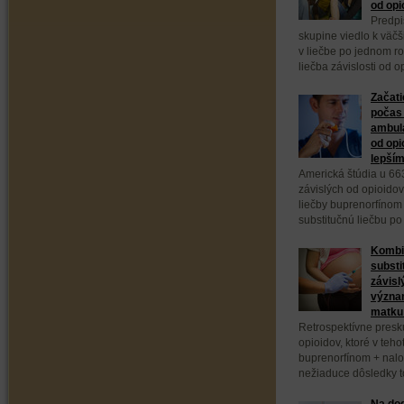
od opi
Predpi
skupine viedlo k väč
v liečbe po jednom ro
liečba závislosti od 
Začati
počas 
ambula
od opi
lepším
Americká štúdia u 66
závislých od opioidov
liečby buprenorfínom
substitučnú liečbu po
Kombi
substi
závisl
význa
matku 
Retrospektívne presk
opioidov, ktoré v teho
buprenorfínom + nal
nežiaduce dôsledky to
Na dod