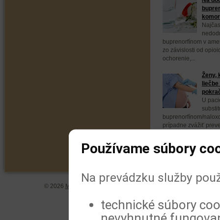
bupren
komorb
Najčas
nedodr
buprenorfínom v ameri
zo závislosti od opio
ochorenie,...
Ženy, 
liečbe
pokra
U paci
substit
buprenorfínom/naloxo
prípadne zvážiť prev
buprenorfínom. Vyplýv
Používame súbory coo
Na prevádzku služby použ
© 2026
MeDitorial
| ISSN 1804-0802 |
Vyhlásenie
|
Zásady spra
technické súbory coo
nevyhnutné fungovan