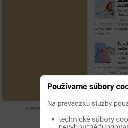
bupren
komorb
Najčas
nedodr
buprenorfínom v ameri
zo závislosti od opio
ochorenie,...
Ženy, 
liečbe
pokra
U paci
substit
buprenorfínom/naloxo
prípadne zvážiť prev
buprenorfínom. Vyplýv
Používame súbory coo
Na prevádzku služby použ
© 2026
MeDitorial
| ISSN 1804-0802 |
Vyhlásenie
|
Zásady spra
technické súbory coo
nevyhnutné fungovan