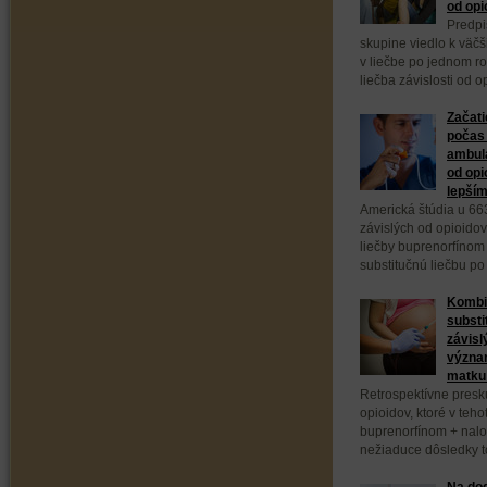
od opi
Predpi
skupine viedlo k väč
v liečbe po jednom ro
liečba závislosti od 
Začati
počas 
ambula
od opi
lepším
Americká štúdia u 66
závislých od opioidov
liečby buprenorfínom
substitučnú liečbu po
Kombi
substi
závisl
význa
matku 
Retrospektívne presk
opioidov, ktoré v teho
buprenorfínom + nal
nežiaduce dôsledky to
Na dod