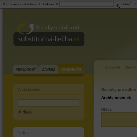
Medicínska databáza U Lekára
hľadať
substitučná-
liečba.sk
Odborníci
Novink
VEREJNOSŤ
ZÁVISLÍ
ODBORNÍCI
Novinky pre odbor
Archív noviniek
Hľadaj
Hľadaj