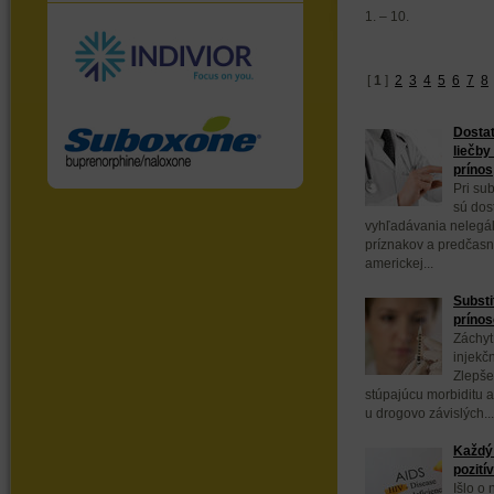
1. – 10.
[
1
]
2
3
4
5
6
7
8
Dostat
liečby
prínos
Pri sub
sú dos
vyhľadávania nelegál
príznakov a predčasn
americkej...
Substi
prínos
Záchyt
injekč
Zlepše
stúpajúcu morbiditu a
u drogovo závislých...
Každý 
pozití
Išlo o