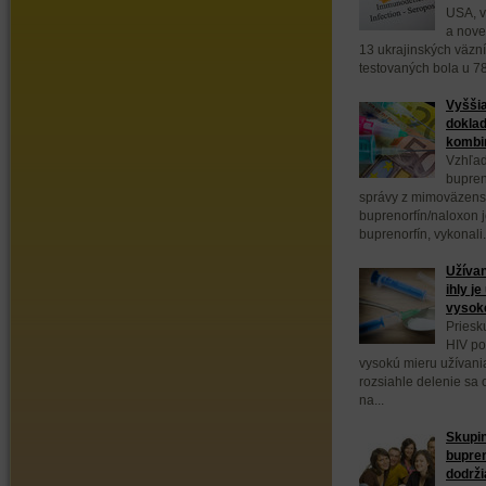
USA, v
a nove
13 ukrajinských väzn
testovaných bola u 78
Vyššia
doklad
kombin
Vzhľad
bupren
správy z mimoväzens
buprenorfín/naloxon 
buprenorfín, vykonali.
Užívan
ihly j
vysok
Priesk
HIV po
vysokú mieru užívani
rozsiahle delenie sa
na...
Skupin
bupre
dodrži