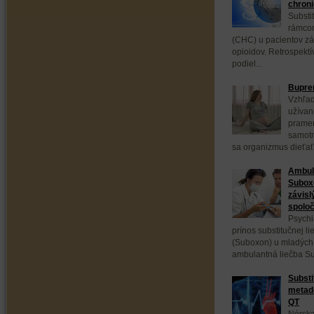
chroni
Substi
rámcom
(CHC) u pacientov zá
opioidov. Retrospektí
podiel...
Bupren
Vzhľad
užívan
pramen
samotn
sa organizmus dieťaťa
Ambula
Subox
závisl
spoloč
Psychi
prínos substitučnej 
(Suboxon) u mladých 
ambulantná liečba S
Substi
metadó
QT
Nórska