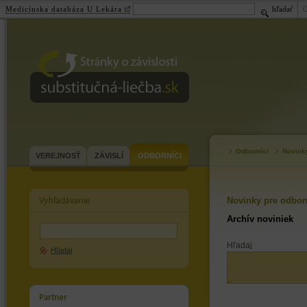
Medicínska databáza U Lekára
hľadať
substitučná-
liečba.sk
Odborníci
Novink
VEREJNOSŤ
ZÁVISLÍ
ODBORNÍCI
Novinky pre odbor
Archív noviniek
Hľadaj
Hľadaj