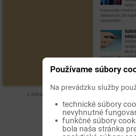
liečby 
buprenorfín v bežne
dávkach do 100 mg/
upraveného ...
Substi
infekc
Udržia
opiáto
ktoré u
polovicu. Ide o výsle
publikovaných ...
Používame súbory coo
Na prevádzku služby použ
© 2026
MeDitorial
| ISSN 1804-0802 |
Vyhlásenie
|
Zásady spra
technické súbory coo
nevyhnutné fungovan
funkčné súbory cookie
bola naša stránka pre