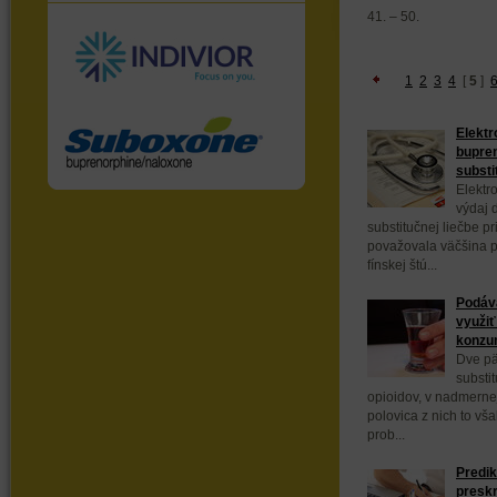
41. – 50.
1
2
3
4
[
5
]
Elektr
bupren
substi
Elektr
výdaj 
substitučnej liečbe pr
považovala väčšina p
fínskej štú...
Podáva
využiť
konzu
Dve pät
substit
opioidov, v nadmerne
polovica z nich to vš
prob...
Predik
presk