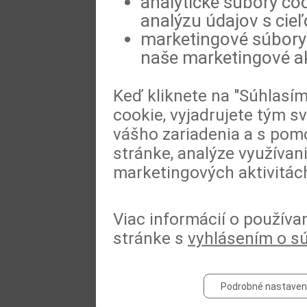
analytické súbory coo
analýzu údajov s cie
marketingové súbory 
naše marketingové ak
Keď kliknete na "Súhlasí
cookie, vyjadrujete tým s
vášho zariadenia a s pomo
stránke, analýze využívan
marketingových aktivitác
Viac informácií o používa
stránke s
vyhlásením o s
Podrobné nastaven