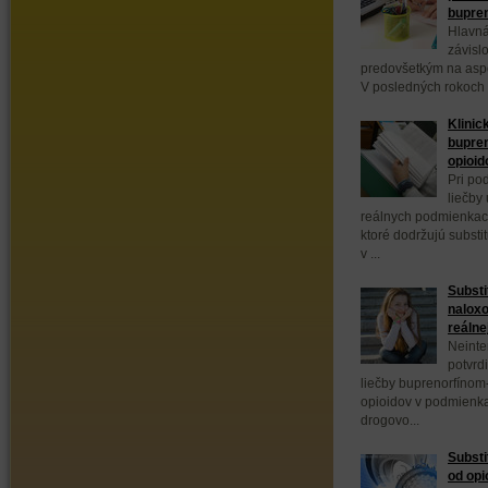
bupre
Hlavná
závisl
predovšetkým na aspek
V posledných rokoch 
Klinic
bupren
opioid
Pri po
liečby
reálnych podmienkach
ktoré dodržujú substi
v ...
Substi
naloxo
reálne
Neinte
potvrd
liečby buprenorfínom
opioidov v podmienka
drogovo...
Substi
od opi