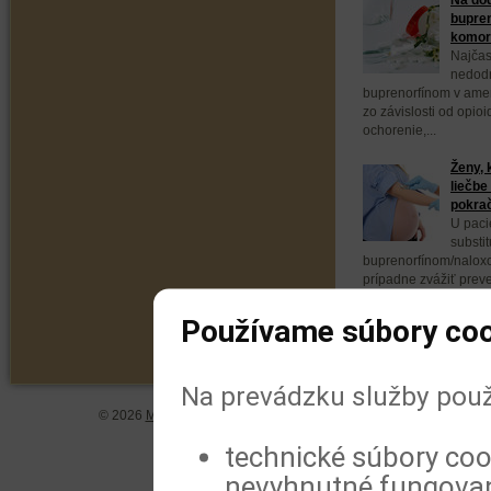
bupren
komorb
Najčas
nedodr
buprenorfínom v ameri
zo závislosti od opio
ochorenie,...
Ženy, 
liečbe
pokra
U paci
substit
buprenorfínom/naloxo
prípadne zvážiť prev
buprenorfínom. Vyplýv
Používame súbory coo
Na prevádzku služby použ
© 2026
MeDitorial
| ISSN 1804-0802 |
Vyhlásenie
|
Zásady spra
technické súbory coo
nevyhnutné fungovan