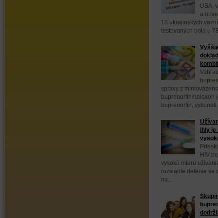
USA, v
a nove
13 ukrajinských väzn
testovaných bola u 78
Vyššia
doklad
kombin
Vzhľad
bupren
správy z mimoväzens
buprenorfín/naloxon 
buprenorfín, vykonali.
Užívan
ihly j
vysok
Priesk
HIV po
vysokú mieru užívani
rozsiahle delenie sa
na...
Skupin
bupre
dodrži