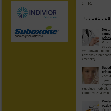
1. – 10.
[
1
]
2
3
4
5
6
7
8
Dostat
liečby
prínos
Pri sub
sú dos
vyhľadávania nelegál
príznakov a predčasn
americkej...
Substi
prínos
Záchyt
injekč
Zlepše
stúpajúcu morbiditu a
u drogovo závislých...
Každý 
pozití
Išlo o