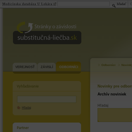
Medicínska databáza U Lekára
hľadať
substitučná-
liečba.sk
Odborníci
Novink
VEREJNOSŤ
ZÁVISLÍ
ODBORNÍCI
Novinky pre odbor
Archív noviniek
Hľadaj
Hľadaj