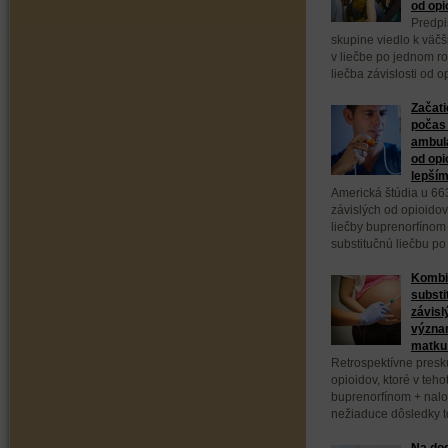
od opi
Predpi
skupine viedlo k väč
v liečbe po jednom ro
liečba závislosti od 
Začati
počas 
ambula
od opi
lepším
Americká štúdia u 66
závislých od opioidov
liečby buprenorfínom
substitučnú liečbu po
Kombi
substi
závisl
význa
matku 
Retrospektívne presk
opioidov, ktoré v teho
buprenorfínom + nal
nežiaduce dôsledky to
Na dod