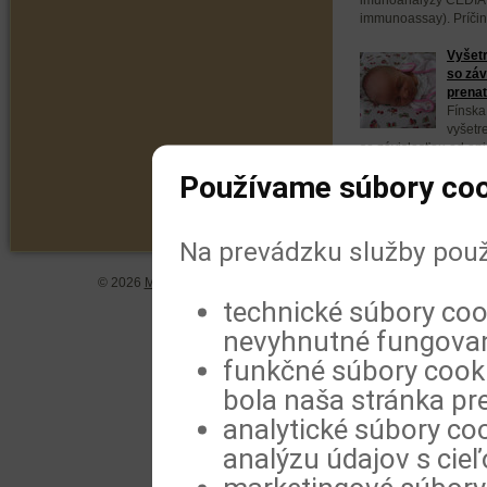
immunoassay). Príčin
Vyšet
so záv
prenat
Fínska
vyšetr
so závislosťou od opi
predpisovaných látok 
Používame súbory coo
Na prevádzku služby použ
© 2026
MeDitorial
| ISSN 1804-0802 |
Vyhlásenie
|
Zásady spra
technické súbory coo
nevyhnutné fungovan
funkčné súbory cookie
bola naša stránka pre
analytické súbory coo
analýzu údajov s cie