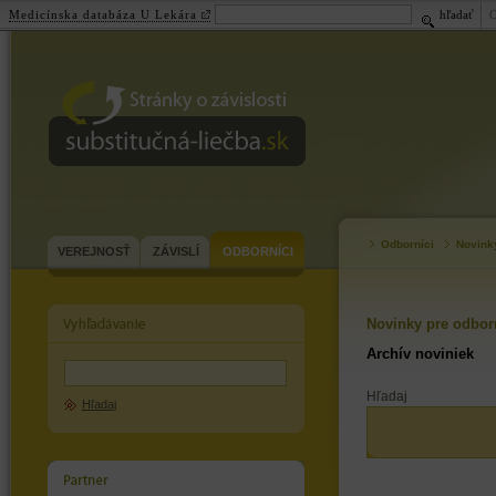
Medicínska databáza U Lekára
hľadať
substitučná-
liečba.sk
Odborníci
Novink
VEREJNOSŤ
ZÁVISLÍ
ODBORNÍCI
Novinky pre odbor
Archív noviniek
Hľadaj
Hľadaj