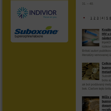
31. – 40.
1
2
3
[
4
]
5
Kvalit
HIV u 
nájden
Injekč
riziko
Britskí autori publik
literatúry venovanej ú
Celkov
bupren
metad
Substi
bola a
ak bol podávaný meta
liek. Cieľom tejto bri
Môže d
bupre
dopami
recidí