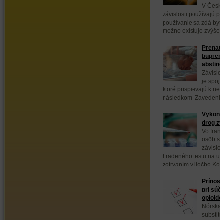
V Česk
závislosti používajú 
používanie sa zdá byť 
možno existuje zvýšené
Prenat
bupren
absti
Závisl
je spo
ktoré prispievajú k 
následkom. Zavedenie
Vykoná
drog z
Vo fra
osôb s
závisl
hradeného testu na u
zotrvaním v liečbe.Koh
Prínos
pri sú
opioid
Nórska
substi