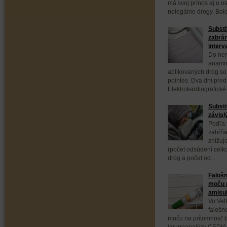
má svoj prínos aj u os
nelegálne drogy. Bolo
Substi
zabrá
inter
Do nem
anamn
aplikovaných drog so
pointes. Dva dni pred
Elektrokardiografické v
Substi
závisl
Podľa f
zahŕňa
znižuj
(počet odsúdení celk
drog a počet od...
Falošn
moču n
amisu
Vo Veľk
falošn
moču na prítomnosť 
imunoanalýzy CEDIA 