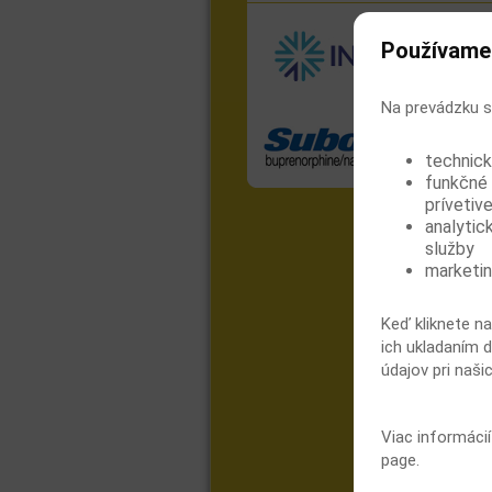
Používame
Na prevádzku s
technick
funkčné 
prívetive
analytic
služby
marketin
Keď kliknete na
ich ukladaním d
údajov pri naši
Viac informáci
page.