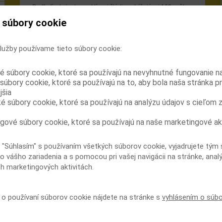
Podľa fínskej retrospektívnej štúdie zahŕňajúcej 169 osôb
závislých od opioidov znižuje substitučná liečba kriminálnu
 súbory cookie
činnosť (počet odsúdení celkovo, počet odsúdení za
zneužívanie drog a počet odsúdení za majetkové trestné
činy). Zdá sa, že spolu so znížením užívania nezákonných
lužby používame tieto súbory cookie:
opioidov, rizika infekcie HIV a ďalších krvou prenosných
infekcií ide o ďalší prínos substitučnej liečby.
é súbory cookie, ktoré sa používajú na nevyhnutné fungovanie n
Táto observačná štúdia bola zameraná priamo na vplyv
súbory cookie, ktoré sa používajú na to, aby bola naša stránka p
substitučnej liečby na kriminálnu činnosť pacientov.
jšia
Zaradení boli všetci pacienti, ktorí vstúpili do programu
substitučnej liečby z dôvodu odvykania závislosti od
ké súbory cookie, ktoré sa používajú na analýzu údajov s cieľom 
opioidov v Helsinskej centrálnej univerzitnej nemocnici
v rokoch 2000 až 2005. Súčasťou programu bola aj
gové súbory cookie, ktoré sa používajú na naše marketingové ak
psychiatrická a psychosociálna podpora. Pacienti boli
sledovaní 18 mesiacov a údaje o kriminálnej činnosti boli
získané z registra odsúdených v období 3 rokov pred
 "Súhlasím" s používaním všetkých súborov cookie, vyjadrujete tým 
začatím a po začatí liečby.
o vášho zariadenia a s pomocou pri vašej navigácii na stránke, anal
ch marketingových aktivitách.
Bolo zistené významné zníženie počtu kriminálnych činov
pri substitučnej liečbe. Výsledky boli podobné pri celkovom
počte odsúdení, odsúdení za zneužívanie drog a
majetkových trestných činov. Počet násilných trestných
í o používaní súborov cookie nájdete na stránke s
vyhlásením o súb
činov a šoférovania pod vplyvom návykovej látky bol príliš
nízky a nebol zistený pokles ich výskytu počas liečby.
Najlepšie výsledky dosiahli pacienti, ktorí boli súčasne