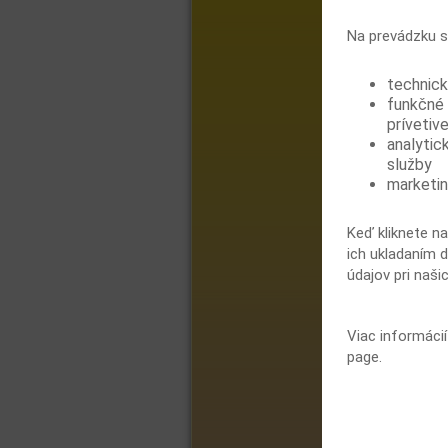
Na prevádzku s
technick
funkčné 
prívetive
analytic
služby
marketin
Keď kliknete na
ich ukladaním d
údajov pri naši
Viac informáci
page.