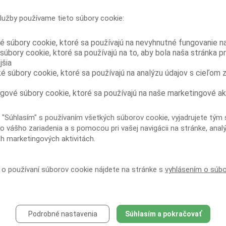
USA, v rámci ktorého boli medzi júnom
a novembrom 2011 testované séra väzňov z
lužby používame tieto súbory cookie:
13 ukrajinských väzníc krátko pred prepustením. Zo 402
testovaných bola u 78...
é súbory cookie, ktoré sa používajú na nevyhnutné fungovanie n
Vyššia cena buprenorfínu vo väzení
súbory cookie, ktoré sa používajú na to, aby bola naša stránka p
dokladá jeho vyššiu zneužiteľnosť oproti
jšia
kombinácii buprenorfín/naloxon
ké súbory cookie, ktoré sa používajú na analýzu údajov s cieľom 
Vzhľadom na dôkazy o zneužívaní
buprenorfínu vo väzniciach a pribúdajúce
správy z mimoväzenského prostredia, že kombinácia
gové súbory cookie, ktoré sa používajú na naše marketingové ak
buprenorfín/naloxon je menej zneužívaná než samotný
buprenorfín, vykonali...
 "Súhlasím" s používaním všetkých súborov cookie, vyjadrujete tým 
Užívanie injekčných drog a delenie sa o
o vášho zariadenia a s pomocou pri vašej navigácii na stránke, anal
ihly je u HIV pozitívnych väzňov kriticky
ch marketingových aktivitách.
vysoké
Prieskum urobený na nedávno prepustených
HIV pozitívnych ukrajinských väzňoch ukázal
í o používaní súborov cookie nájdete na stránke s
vyhlásením o súb
vysokú mieru užívania injekčných drog vo väzení a
rozsiahle delenie sa o injekčné vybavenie. To poukazuje
na...
Skupinová liečba
buprenorfínom/naloxonom môže zlepšiť
Podrobné nastavenia
Súhlasím a pokračovať
dodržiavanie substitučnej liečby závislosti