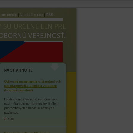
e pre médiá
|
Napísali o nás
|
RSS
AVTE SA ZÁVISLOSTI NA
OPIÁTOCH
NA STIAHNUTIE
Odborné usmernenie o štandardoch
pre diagnostiku a liečbu v odbore
drogové závislosti
Predmetom odborného usmernenia je
návrh štandardov diagnostiky, liečby a
preventívnych činností u závislých
pacientov.
viac