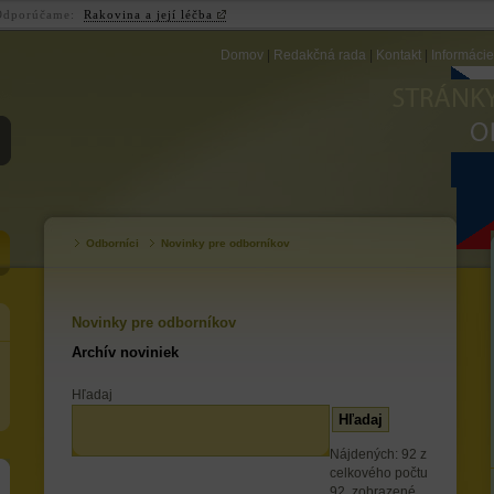
Odporúčame:
Rakovina a její léčba
Domov
|
Redakčná rada
|
Kontakt
|
Informáci
ZB
Odborníci
Novinky pre odborníkov
Novinky pre odborníkov
Archív noviniek
Hľadaj
Nájdených: 92 z
celkového počtu
92, zobrazené