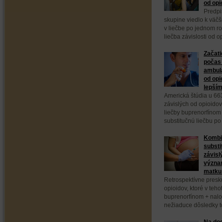
od opi
Predpi
skupine viedlo k väč
v liečbe po jednom ro
liečba závislosti od 
Začati
počas 
ambula
od opi
lepším
Americká štúdia u 66
závislých od opioidov
liečby buprenorfínom
substitučnú liečbu po
Kombi
substi
závisl
význa
matku 
Retrospektívne presk
opioidov, ktoré v teho
buprenorfínom + nal
nežiaduce dôsledky to
Na dod