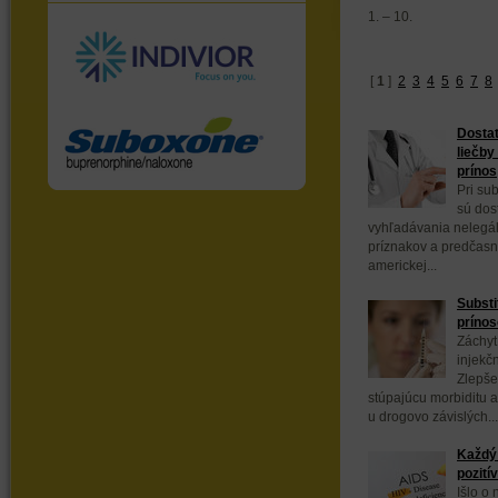
1. – 10.
[
1
]
2
3
4
5
6
7
8
Dostat
liečby
prínos
Pri sub
sú dos
vyhľadávania nelegál
príznakov a predčasn
americkej...
Substi
prínos
Záchyt
injekč
Zlepše
stúpajúcu morbiditu a
u drogovo závislých...
Každý 
pozití
Išlo o