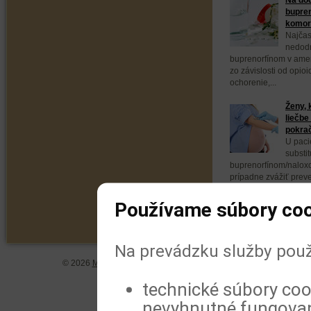
bupren
komorb
Najčas
nedodr
buprenorfínom v ameri
zo závislosti od opio
ochorenie,...
Ženy, 
liečbe
pokra
U paci
substit
buprenorfínom/naloxo
prípadne zvážiť prev
buprenorfínom. Vyplýv
Používame súbory coo
Na prevádzku služby použ
© 2026
MeDitorial
| ISSN 1804-0802 |
Vyhlásenie
|
Zásady spra
technické súbory coo
nevyhnutné fungovan