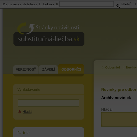
Medicínska databáza U Lekára
hľadať
substitučná-
liečba.sk
Odborníci
Novink
VEREJNOSŤ
ZÁVISLÍ
ODBORNÍCI
Novinky pre odbor
Archív noviniek
Hľadaj
Hľadaj