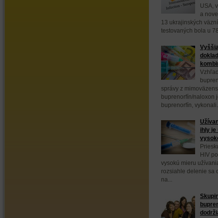
USA, v
a nove
13 ukrajinských väzn
testovaných bola u 78
Vyššia
doklad
kombin
Vzhľad
bupren
správy z mimoväzens
buprenorfín/naloxon 
buprenorfín, vykonali.
Užívan
ihly j
vysok
Priesk
HIV po
vysokú mieru užívani
rozsiahle delenie sa
na...
Skupin
bupre
dodrži