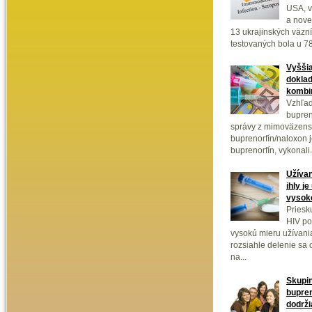
USA, v
a nove
13 ukrajinských väzn
testovaných bola u 78
Vyššia
doklad
kombin
Vzhľad
bupren
správy z mimoväzens
buprenorfín/naloxon 
buprenorfín, vykonali.
Užívan
ihly j
vysok
Priesk
HIV po
vysokú mieru užívani
rozsiahle delenie sa
na...
Skupin
bupre
dodrži