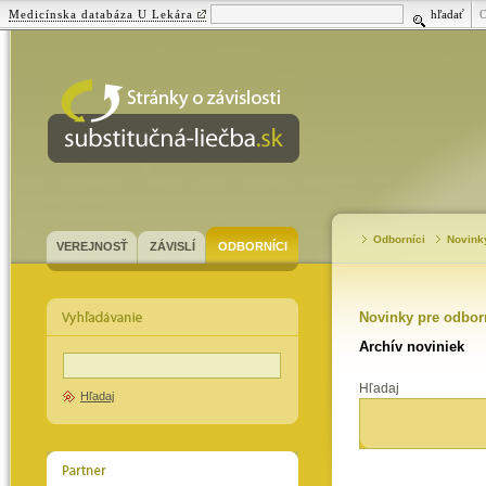
Medicínska databáza U Lekára
hľadať
substitučná-
liečba.sk
Odborníci
Novink
VEREJNOSŤ
ZÁVISLÍ
ODBORNÍCI
Novinky pre odbor
Archív noviniek
Hľadaj
Hľadaj