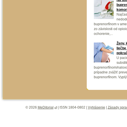
bupren
komorb
Najčas
nedodr
buprenorfínom v ameri
zo závislosti od opio
ochorenie,...
Ženy, 
liečbe
pokra
U paci
substit
buprenorfínom/naloxo
prípadne zvážiť prev
buprenorfínom. Vyplýv
© 2026
MeDitorial
| ISSN 1804-0802 |
Vyhlásenie
|
Zásady spra