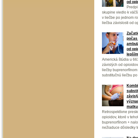
od opi
Predpi
skupine viedlo k väč
v liečbe po jednom ro
liečba závislosti od 
Začati
počas 
ambula
od opi
lepším
Americká štúdia u 66
závislých od opioidov
liečby buprenorfínom
substitučnú liečbu po
Kombi
substi
závisl
význa
matku 
Retrospektívne presk
opioidov, ktoré v teho
buprenorfínom + nal
nežiaduce dôsledky to
Na dod