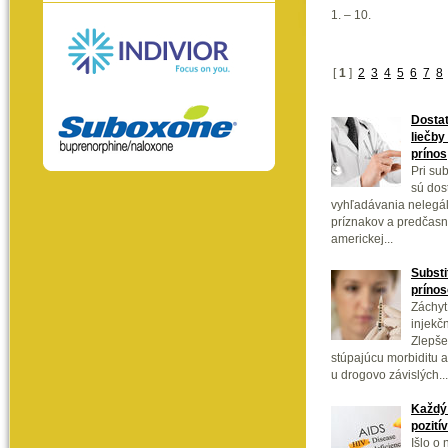
1. – 10.
[
1
]
2
3
4
5
6
7
8
Dostat
liečby
prínos
Pri sub
sú dos
vyhľadávania nelegál
príznakov a predčasn
americkej...
Substi
prínos
Záchyt
injekč
Zlepše
stúpajúcu morbiditu a
u drogovo závislých...
Každý 
pozití
Išlo o