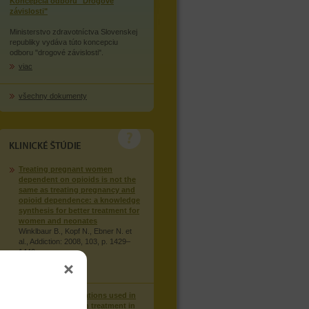
Koncepcia odboru "Drogové
závislosti"
Ministerstvo zdravotníctva Slovenskej
republiky vydáva túto koncepciu
odboru "drogové závislosti".
viac
všechny dokumenty
KLINICKÉ STUDIE
Treating pregnant women
dependent on opioids is not the
same as treating pregnancy and
opioid dependence: a knowledge
synthesis for better treatment for
women and neonates
Winklbaur B., Kopf N., Ebner N. et
al., Addiction: 2008, 103, p. 1429–
1440.
viac
Injection of medications used in
opioid substitution treatment in