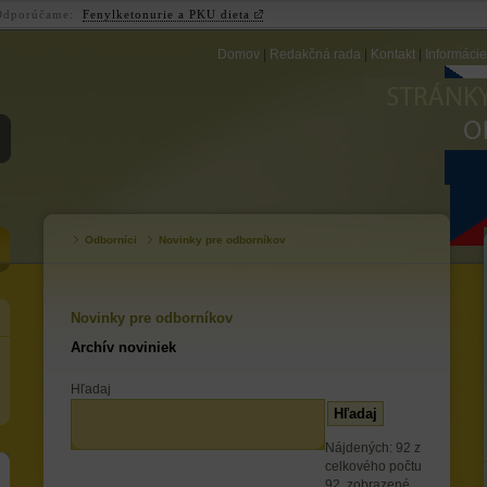
Odporúčame:
Fenylketonurie a PKU dieta
Domov
|
Redakčná rada
|
Kontakt
|
Informáci
ZB
Odborníci
Novinky pre odborníkov
Novinky pre odborníkov
Archív noviniek
Hľadaj
Nájdených: 92 z
celkového počtu
92, zobrazené