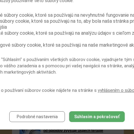
lužby používame tieto súbory cookie:
buprenorfínom/naloxonom
Hlavná pozornosť výskumu v oblasti liečby
závislosti od opiátov je zameraná
é súbory cookie, ktoré sa používajú na nevyhnutné fungovanie n
predovšetkým na aspekty terapie závislosti od heroínu.
súbory cookie, ktoré sa používajú na to, aby bola naša stránka p
V posledných rokoch však dochádza k podstatnému ná...
jšia
ké súbory cookie, ktoré sa používajú na analýzu údajov s cieľom 
Klinická prax substitučnej liečby
buprenorfínom u osôb závislých od
opioidov potvrdzuje výsledky štúdií
gové súbory cookie, ktoré sa používajú na naše marketingové ak
Pri podávaní buprenorfínu ako substitučnej
liečby u osôb závislých od opioidov v
 "Súhlasím" s používaním všetkých súborov cookie, vyjadrujete tým 
reálnych podmienkach bol zistený podobný podiel osôb,
ktoré dodržujú substitučnú liečbu po 6 a 12 mesiacoch, ako
o vášho zariadenia a s pomocou pri vašej navigácii na stránke, anal
v ...
ch marketingových aktivitách.
Substitučná liečba buprenorfínom-
naloxonom je účinná a bezpečná aj v
í o používaní súborov cookie nájdete na stránke s
vyhlásením o súb
reálnej praxi
Neintervenčná dvanásťmesačná štúdia
potvrdila účinnosť a bezpečnosť substitučnej
liečby buprenorfínom-naloxonom u pacientov závislých od
opioidov v podmienkach reálnej praxe. U liečených
drogovo...
Podrobné nastavenia
Súhlasím a pokračovať
Substitučná liečba pri odvykaní závislosti
od opioidov zvyšuje úspech terapie