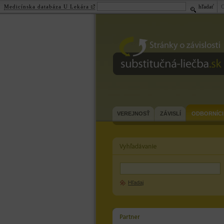
Medicínska databáza U Lekára
hľadať
substitučná-
liečba.sk
VEREJNOSŤ
ZÁVISLÍ
ODBORNÍCI
Hľadaj