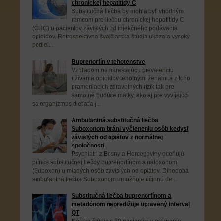
chronickej hepatitídy C
Substitučná liečba by mohla byť vhodným
rámcom pre liečbu chronickej hepatitídy C
(CHC) u pacientov závislých od injekčného podávania
opioidov. Retrospektívna švajčiarska štúdia ukázala vysoký
podiel...
Buprenorfín v tehotenstve
Vzhľadom na narastajúcu prevalenciu
užívania opioidov tehotnými ženami a z toho
prameniacich zdravotných rizík tak pre
samotné budúce matky, ako aj pre vyvíjajúci
sa organizmus dieťaťa j...
Ambulantná substitučná liečba
Suboxonom bráni vyčleneniu osôb kedysi
závislých od opiátov z normálnej
spoločnosti
Psychiatri z Bosny a Hercegoviny oceňujú
prínos substitučnej liečby buprenorfínom a naloxonom
(Suboxon) u mladých osôb závislých od opiátov. Dlhodobá
ambulantná liečba Suboxonom umožňuje účinnú de...
Substitučná liečba buprenorfínom a
metadónom nepredlžuje upravený interval
QT
Nórska štúdia s 80 pacientmi v programe