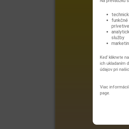
Na prevádzku s
technick
funkčné 
prívetive
analytic
služby
marketin
Keď kliknete na
ich ukladaním d
údajov pri naši
Viac informáci
page.