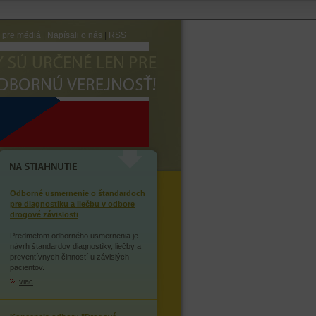
e pre médiá
|
Napísali o nás
|
RSS
AVTE SA ZÁVISLOSTI NA
OPIÁTOCH
NA STIAHNUTIE
Odborné usmernenie o štandardoch
pre diagnostiku a liečbu v odbore
drogové závislosti
Predmetom odborného usmernenia je
návrh štandardov diagnostiky, liečby a
preventívnych činností u závislých
pacientov.
viac