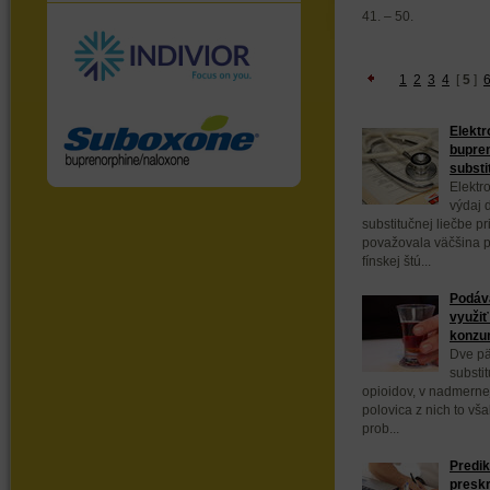
41. – 50.
1
2
3
4
[
5
]
Elektr
bupren
substi
Elektr
výdaj 
substitučnej liečbe pr
považovala väčšina p
fínskej štú...
Podáva
využiť
konzu
Dve pät
substit
opioidov, v nadmerne
polovica z nich to vš
prob...
Predik
presk