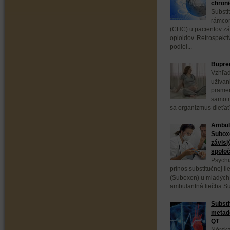
chroni
Substi
rámcom
(CHC) u pacientov zá
opioidov. Retrospektí
podiel...
Bupren
Vzhľad
užívan
pramen
samotn
sa organizmus dieťaťa
Ambula
Subox
závisl
spoloč
Psychi
prínos substitučnej 
(Suboxon) u mladých 
ambulantná liečba S
Substi
metadó
QT
Nórska