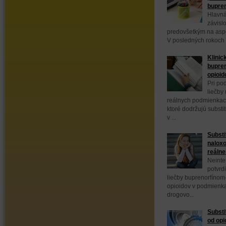
bupre
Hlavná
závisl
predovšetkým na aspek
V posledných rokoch 
Klinic
bupren
opioid
Pri po
liečby
reálnych podmienkach
ktoré dodržujú substi
v ...
Substi
naloxo
reálne
Neinte
potvrd
liečby buprenorfínom
opioidov v podmienka
drogovo...
Substi
od opi