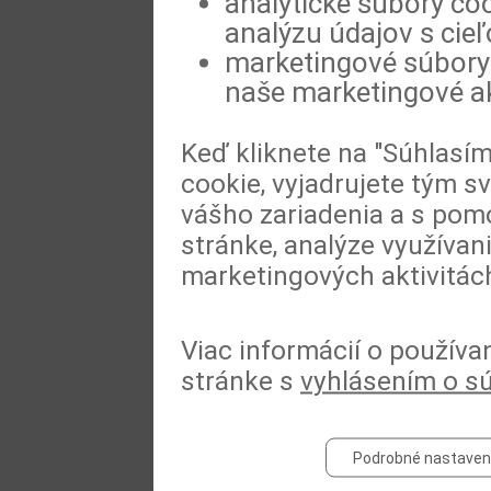
analytické súbory coo
analýzu údajov s cie
marketingové súbory 
naše marketingové ak
Keď kliknete na "Súhlasí
cookie, vyjadrujete tým s
vášho zariadenia a s pomo
stránke, analýze využívan
marketingových aktivitác
Viac informácií o používa
stránke s
vyhlásením o s
Podrobné nastaven