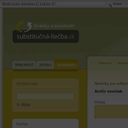
Medicínska databáza U Lekára
hľadať
substitučná-
liečba.sk
Odborníci
Novink
VEREJNOSŤ
ZÁVISLÍ
ODBORNÍCI
Novinky pre odbor
Archív noviniek
Hľadaj
Hľadaj