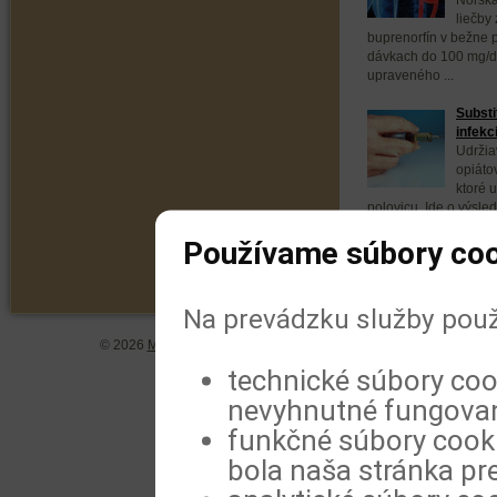
liečby 
buprenorfín v bežne
dávkach do 100 mg/
upraveného ...
Substi
infekc
Udržia
opiáto
ktoré u
polovicu. Ide o výsle
publikovaných ...
Používame súbory coo
Na prevádzku služby použ
© 2026
MeDitorial
| ISSN 1804-0802 |
Vyhlásenie
|
Zásady spra
technické súbory coo
nevyhnutné fungovan
funkčné súbory cookie
bola naša stránka pre