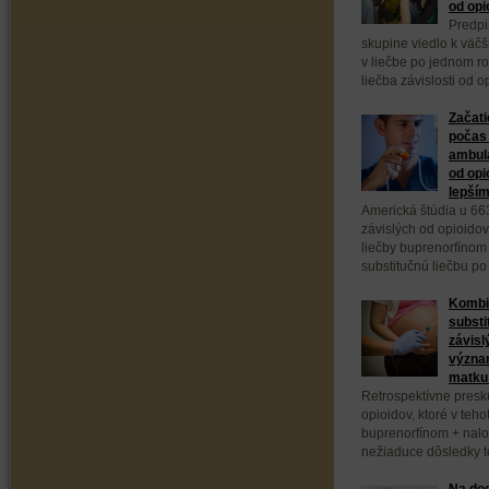
od opi
Predpi
skupine viedlo k väč
v liečbe po jednom ro
liečba závislosti od 
Začati
počas 
ambula
od opi
lepším
Americká štúdia u 66
závislých od opioidov
liečby buprenorfínom
substitučnú liečbu po
Kombi
substi
závisl
význa
matku 
Retrospektívne presk
opioidov, ktoré v teho
buprenorfínom + nal
nežiaduce dôsledky to
Na dod