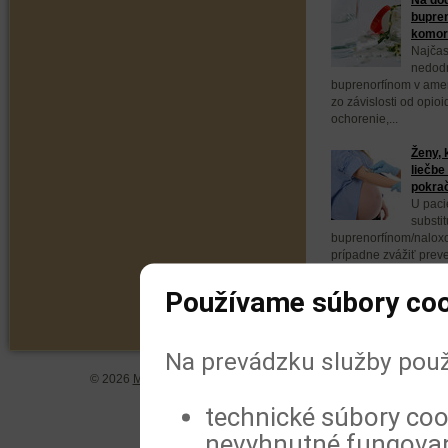
bupren
komorb
Najčas
nedodr
buprenorfínom v ameri
zo závislosti od opio
ochorenie,...
Ženy, 
liečbe
pokra
U paci
substit
buprenorfínom/naloxo
prípadne zvážiť prev
buprenorfínom. Vyplýv
Používame súbory coo
Na prevádzku služby použ
© 2026
MeDitorial
| ISSN 1804-0802 |
Vyhlásenie
|
Zásady spra
technické súbory coo
nevyhnutné fungovan