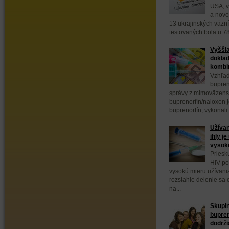
USA, v
a nove
13 ukrajinských väzn
testovaných bola u 78
Vyššia
doklad
kombin
Vzhľad
bupren
správy z mimoväzens
buprenorfín/naloxon 
buprenorfín, vykonali.
Užívan
ihly j
vysok
Priesk
HIV po
vysokú mieru užívani
rozsiahle delenie sa
na...
Skupin
bupre
dodrži