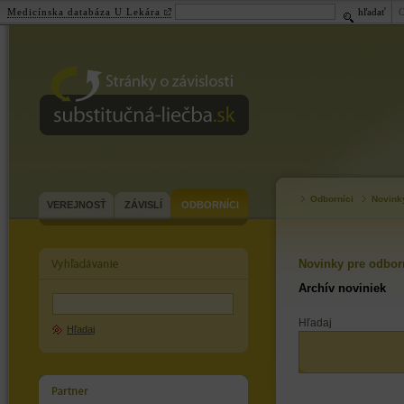
Medicínska databáza U Lekára
hľadať
substitučná-
liečba.sk
Odborníci
Novink
VEREJNOSŤ
ZÁVISLÍ
ODBORNÍCI
Novinky pre odbor
Archív noviniek
Hľadaj
Hľadaj