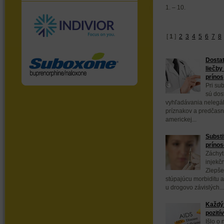
1. – 10.
[
1
]
2
3
4
5
6
7
8
Dostat
liečby
prínos
Pri sub
sú dos
vyhľadávania nelegál
príznakov a predčasn
americkej...
Substi
prínos
Záchyt
injekč
Zlepše
stúpajúcu morbiditu a
u drogovo závislých...
Každý 
pozití
Išlo o