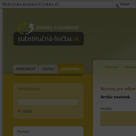
Medicínska databáza U Lekára
hľadať
substitučná-
liečba.sk
Odborníci
Novink
VEREJNOSŤ
ZÁVISLÍ
ODBORNÍCI
Novinky pre odbor
Archív noviniek
Hľadaj
Hľadaj