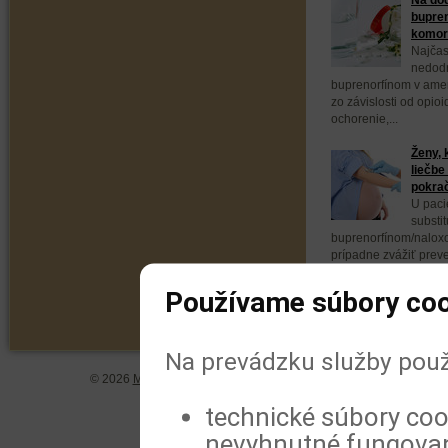
bupren
komorb
Najčas
nedodr
buprenorfínom v ameri
zo závislosti od opio
ochorenie,...
Ženy, 
liečbe
pokra
U paci
substit
buprenorfínom/naloxo
prípadne zvážiť prev
buprenorfínom. Vyplýv
Používame súbory coo
Na prevádzku služby použ
© 2026
MeDitorial
| ISSN 1804-0802 |
Vyhlásenie
|
Zásady spra
technické súbory coo
nevyhnutné fungovan