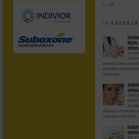
1. – 10.
[
1
]
2
3
4
5
6
7
8
Dostat
liečby
prínos
Pri sub
sú dos
vyhľadávania nelegál
príznakov a predčasn
americkej...
Substi
prínos
Záchyt
injekč
Zlepše
stúpajúcu morbiditu a
u drogovo závislých...
Každý 
pozití
Išlo o