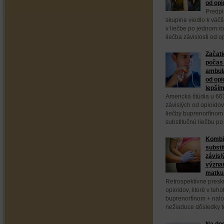
od opi
Predpi
skupine viedlo k väč
v liečbe po jednom ro
liečba závislosti od 
Začati
počas 
ambula
od opi
lepším
Americká štúdia u 66
závislých od opioidov
liečby buprenorfínom
substitučnú liečbu po
Kombi
substi
závisl
význa
matku 
Retrospektívne presk
opioidov, ktoré v teho
buprenorfínom + nal
nežiaduce dôsledky to
Na dod