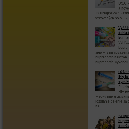
USA, v
a nove
13 ukrajinských väzn
testovaných bola u 78
Vyššia
doklad
kombin
Vzhľad
bupren
správy z mimoväzens
buprenorfín/naloxon 
buprenorfín, vykonali.
Užívan
ihly j
vysok
Priesk
HIV po
vysokú mieru užívani
rozsiahle delenie sa
na...
Skupin
bupre
dodrži