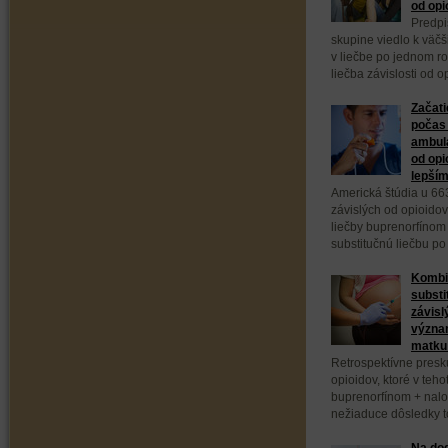
od opi
Predpi
skupine viedlo k väč
v liečbe po jednom ro
liečba závislosti od 
Začati
počas 
ambula
od opi
lepším
Americká štúdia u 66
závislých od opioidov
liečby buprenorfínom
substitučnú liečbu po
Kombi
substi
závisl
význa
matku 
Retrospektívne presk
opioidov, ktoré v teho
buprenorfínom + nal
nežiaduce dôsledky to
Na dod