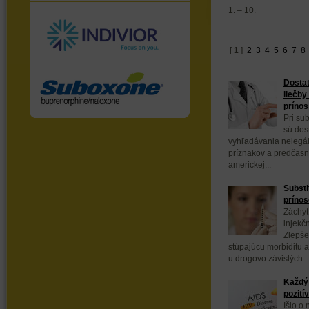
1. – 10.
[
1
]
2
3
4
5
6
7
8
Dostat
liečby
prínos
Pri sub
sú dos
vyhľadávania nelegál
príznakov a predčasn
americkej...
Substi
prínos
Záchyt
injekč
Zlepše
stúpajúcu morbiditu a
u drogovo závislých...
Každý 
pozití
Išlo o