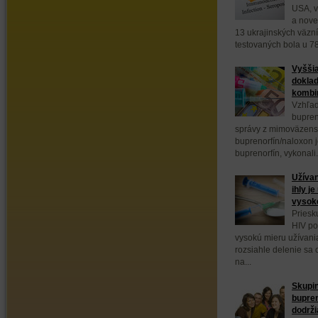
USA, v
a nove
13 ukrajinských väzn
testovaných bola u 78
Vyššia
doklad
kombin
Vzhľad
bupren
správy z mimoväzens
buprenorfín/naloxon 
buprenorfín, vykonali.
Užívan
ihly j
vysok
Priesk
HIV po
vysokú mieru užívani
rozsiahle delenie sa
na...
Skupin
bupre
dodrži