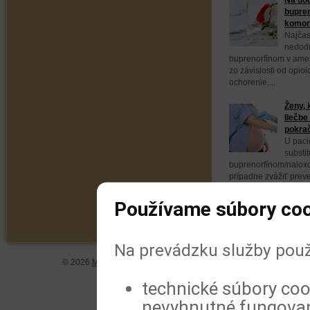
bupren
komorb
Najčas
nedodr
buprenorfínom v ameri
zo závislosti od opio
ochorenie,...
Ženy, 
liečbe
pokra
U paci
substit
buprenorfínom/naloxo
prípadne zvážiť prev
buprenorfínom. Vyplýv
Používame súbory coo
Na prevádzku služby použ
© 2026
MeDitorial
| ISSN 1804-0802 |
Vyhlásenie
|
Zásady spra
technické súbory coo
nevyhnutné fungovan