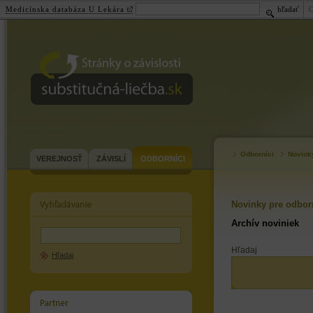
Medicínska databáza U Lekára
hľadať
substitučná-
liečba.sk
Odborníci
Novink
VEREJNOSŤ
ZÁVISLÍ
ODBORNÍCI
Novinky pre odbor
Archív noviniek
Hľadaj
Hľadaj