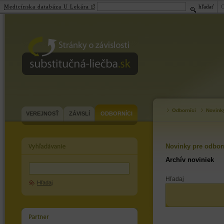
Medicínska databáza U Lekára
hľadať
substitučná-
liečba.sk
Odborníci
Novink
VEREJNOSŤ
ZÁVISLÍ
ODBORNÍCI
Novinky pre odbor
Archív noviniek
Hľadaj
Hľadaj