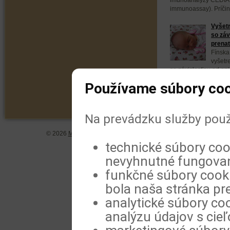
immunoassay). Príčin
Vyšet
so záv
prenat
Fínska
vyšetr
so závislosťou od opi
predpisovaných látok 
Používame súbory coo
Na prevádzku služby použ
© 2026
MeDitorial
| ISSN 1804-0802 |
Vyhlásenie
|
Zásady spra
technické súbory coo
nevyhnutné fungovan
funkčné súbory cookie
bola naša stránka pre
analytické súbory coo
analýzu údajov s cie