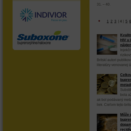
31. – 40.
1
2
3
[
4
]
5
Kvalit
HIV u 
nájden
Injekč
riziko
Britskí autori publik
literatúry venovanej ú
Celkov
bupren
metad
Substi
bola a
ak bol podávaný meta
liek. Cieľom tejto bri
Môže d
bupre
dopami
recidí