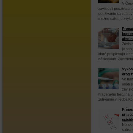
V Česk
závislosti používajú 
používanie sa zdá byť 
možno existuje zvýšené
Prenat
bupren
absti
Závisl
je spo
ktoré prispievajú k 
následkom. Zavedenie
Vykoná
drog z
Vo fra
osôb s
závisl
hradeného testu na u
zotrvaním v liečbe.Koh
Prínos
pri sú
opioid
Nórska
substi