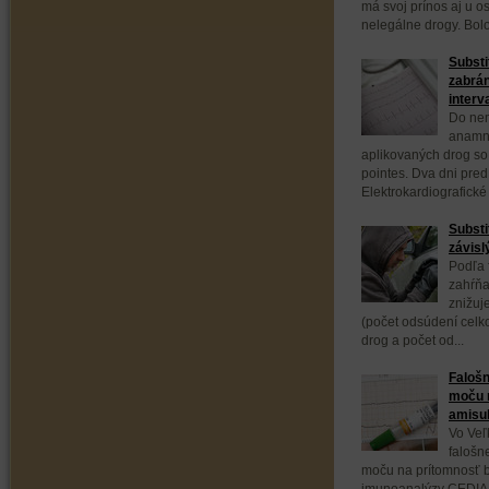
má svoj prínos aj u os
nelegálne drogy. Bolo
Substi
zabrá
inter
Do nem
anamn
aplikovaných drog so
pointes. Dva dni pred
Elektrokardiografické v
Substi
závisl
Podľa f
zahŕňa
znižuj
(počet odsúdení celk
drog a počet od...
Falošn
moču n
amisu
Vo Veľk
falošn
moču na prítomnosť 
imunoanalýzy CEDIA 