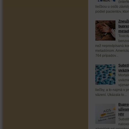
(interf
liečbou u osôb závis
podiel pacientov, ktor
Zneuži
bupren
meta
Toxici
benzod
než nepredpísaná ko
metadónom. Americká
764 prípadov...
Substi
uväzne
Mortal
uväzne
význam
liečby, a to najmä v 
väzení. Ukázala to...
Bupren
užívan
HIV
Substi
naloxo
závislých od opioidov,