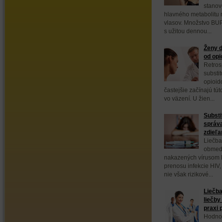
stanov
hlavného metabolitu 
vlasov. Množstvo BUP
s užitou dennou...
Ženy d
od opi
Retros
substi
opioid
častejšie začínajú tút
vo väzení. U žien...
Substi
správa
zdieľan
Liečba
obmedz
nakazených vírusom H
prenosu infekcie HIV,
nie však rizikové...
Liečba
liečby
praxi 
Hodnot