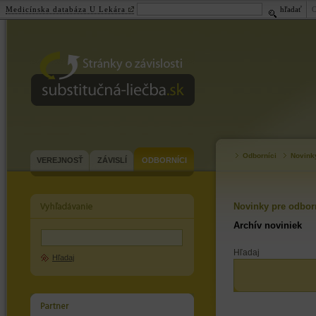
Medicínska databáza U Lekára
hľadať
substitučná-
liečba.sk
Odborníci
Novink
VEREJNOSŤ
ZÁVISLÍ
ODBORNÍCI
Novinky pre odbor
Archív noviniek
Hľadaj
Hľadaj