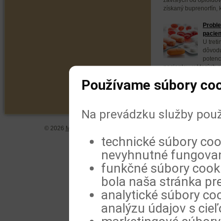
získaný buprenorfín, k
Proble
pacien
U tret
dôvodu
potenc
pacientov, u ktorých 
zneužívanie týchto...
Používame súbory coo
Na prevádzku služby použ
© 2026
MeDitorial
| ISSN 1804-0802 |
Vyhlásenie
|
Zásady spra
technické súbory coo
nevyhnutné fungovan
funkčné súbory cookie
bola naša stránka pre
analytické súbory coo
analýzu údajov s cie