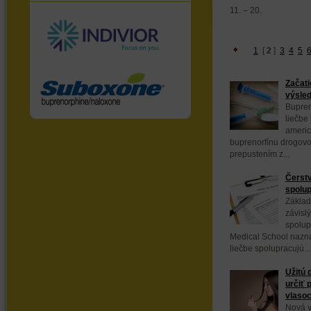
11. – 20.
1
[
2
]
3
4
5
Začati
výsled
Bupren
liečbe 
americ
buprenorfínu drogov
prepustením z...
Čerstv
spolup
Základ
závisl
spolup
Medical School naznač
liečbe spolupracujú...
Užitú 
určiť 
vlaso
Nová 