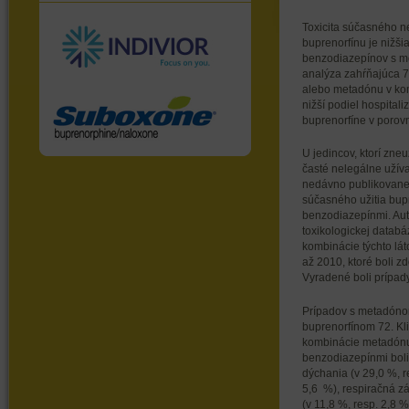
Toxicita súčasného n
buprenorfínu je nižš
benzodiazepínov s m
analýza zahŕňajúca 7
alebo metadónu v ko
nižší podiel hospitali
buprenorfíne v poro
U jedincov, ktorí zne
časté nelegálne užíva
nedávno publikovanej 
súčasného užitia bup
benzodiazepínmi. Auto
toxikologickej databá
kombinácie týchto lá
až 2010, ktoré boli 
Vyradené boli prípady,
Prípadov s metadónom
buprenorfínom 72. Kli
kombinácie metadónu
benzodiazepínmi boli 
dýchania (v 29,0 %, r
5,6 %), respiračná zá
(v 11,8 %, resp. 2,8 %