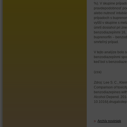
%). V skupine prípad
pravdepodobnosť pod
alebo nutnosť intubác
prípadoch s buprenorf
vyšší v skupine s me
úmrtí dosiahol pri zn
benzodiazepínmi 16, z
buprenorfín – benzo
smrteľný prípad.
V tejto analýze bolo 
benzodiazepínmi spoj
keď bol s benzodiaze
(zza)
Zdroj: Lee S. C., Klei
Comparison of toxicit
benzodiazepines wit
Alcohol Depend. 2014
10.1016/j.drugalcdep
Archív noviniek