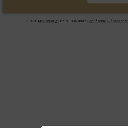
© 2026
MeDitorial
| ISSN 1804-0802 |
Vyhlásenie
|
Zásady spra