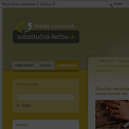
Medicínska databáza U Lekára
hľadať
substitučná-
liečba.sk
Odborníci
Novink
VEREJNOSŤ
ZÁVISLÍ
ODBORNÍCI
benzodiazepínov s bupre
metadónom
Zneužitie benzodi
menej toxické ne
Hľadaj