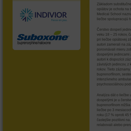
Základom substitučnej
opiátov je ochota na 
Medical School naznač
liečbe spolupracujú h
Čerstvo dospelí jedin
veku 18 – 25 rokov, č
pri liečbe opiátovej z
autori zamerali na z
porovnávali mieru zot
dospelými jedincami 
autori k dispozícii z
závislých jedincov, z
rokov. Tieto záznamy 
buprenorfínom, sester
intenzívneho ambul
psychosociálnou podp
Analýza dát o liečbe 
dospelými je u čerstv
buprenorfínom nižši
liečbe po 3 mesiacoch
roku (17 % oproti 45 %
častejšie pozitívni na
relabovali alebo preru