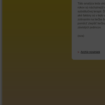
Táto analýza teda uká
rokov sú náchylnejší
substitučnej terapii. 
aké faktory sú v tejto
zotrvaním na liečbe b
pomôcť zlepšiť liečbu
závislých jedincov.
(eza)
Archív noviniek