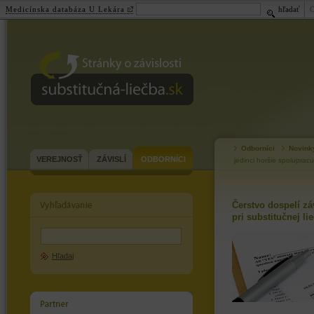
Medicínska databáza U Lekára
hľadať
substitučná-
liečba.sk
Odborníci
Novink
VEREJNOSŤ
ZÁVISLÍ
ODBORNÍCI
jedinci horšie spolupracu
Čerstvo dospelí zá
pri substitučnej li
Hľadaj