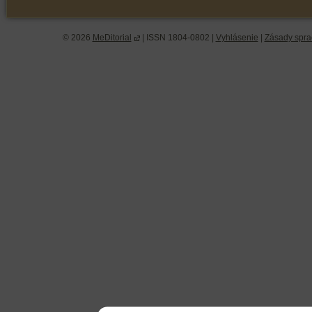
© 2026
MeDitorial
| ISSN 1804-0802 |
Vyhlásenie
|
Zásady spra