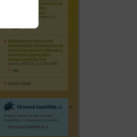
Australia after the introduction of
a mixed partial agonist–
antagonist formulation
MJA • Volume 191 Number 3 • 3
August 2009
viac
Maintenance treatment with
buprenorphine and naltrexone for
heroin dependence in Malaysia: a
randomised, double-blind,
placebo-controlled trial
Lancet: 2008, 371, p. 2192–2200.
viac
všechny studie
Drogovo závislí sú viac ohrození
Hepatitídou C. Dokážeme im pomôcť.
www.virova-hepatitida.cz