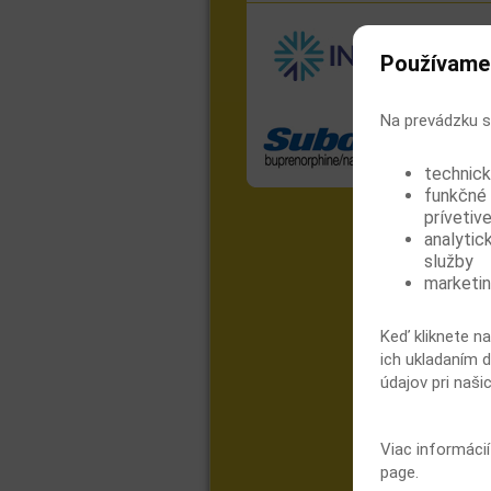
Používame
Na prevádzku s
technick
funkčné 
prívetive
analytic
služby
marketin
Keď kliknete na
ich ukladaním d
údajov pri naši
Viac informáci
page.