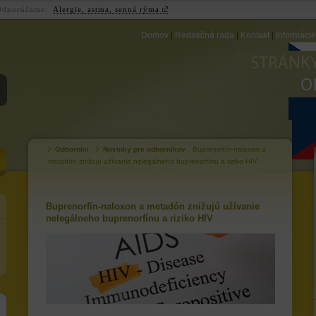
Odporúčame:
Alergie, astma, senná rýma
Domov
|
Redakčná rada
|
Kontakt
|
Informáci
ZB
Odborníci
Novinky pre odborníkov
Buprenorfín-naloxon a
metadón znižujú užívanie nelegálneho buprenorfínu a riziko HIV
Buprenorfín-naloxon a metadón znižujú užívanie
nelegálneho buprenorfínu a riziko HIV