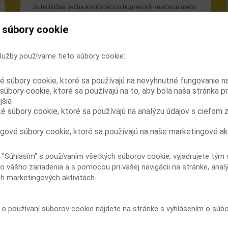
Substitučná liečba kombináciou buprenorfín-naloxon alebo
metadónom viedla u jedincov závislých od opioidov, ktorí si
injekčne aplikovali nelegálne získaný buprenorfín, k
 súbory cookie
zníženiu jeho užívania i užívania iných nelegálnych
opioidov a obmedzila rizikové správanie z hľadiska HIV.
lužby používame tieto súbory cookie:
Do tejto pilotnej randomizovanej kontrolovanej 12-
týždennej štúdie bolo zaradených 80 osôb starších ako 25
rokov, ktoré vyhľadali centrum liečby závislosti od opioidov
é súbory cookie, ktoré sa používajú na nevyhnutné fungovanie n
a uvádzali aplikáciu najmenej 10 injekcií nelegálne
súbory cookie, ktoré sa používajú na to, aby bola naša stránka p
získaného buprenorfínu v posledných 30 dňoch. Závislosť
jšia
bola potvrdená podľa kritérií ICD-10. Cieľom štúdie bolo
ké súbory cookie, ktoré sa používajú na analýzu údajov s cieľom 
určiť podiel závislých, ktorí akceptujú liečbu buprenorfínom-
naloxonom alebo metadónom a vplyv tejto substitučnej
liečby na riziko HIV.
gové súbory cookie, ktoré sa používajú na naše marketingové ak
Účastníci štúdie boli sledovaní denne v lekárskom centre
 "Súhlasím" s používaním všetkých súborov cookie, vyjadrujete tým 
Uranti v Tbilisi (Gruzínsko). Hodnotené bolo užívanie
opioidov podľa rozboru moču, pokračovanie v liečbe a
o vášho zariadenia a s pomocou pri vašej navigácii na stránke, anal
rizikové správanie z hľadiska HIV podľa Risk Assessment
ch marketingových aktivitách.
Battery.
V polovici minulého roku boli publikované prvé výsledky
í o používaní súborov cookie nájdete na stránke s
vyhlásením o súb
tejto štúdie. Priemerný vek účastníkov bol 33,7 roka, 4 z
nich boli ženy a priemerná dĺžka injekčného užívania
opioidov bola 5,8 roka. Žiadny z účastníkov nebol pred