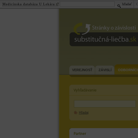
Medicínska databáza U Lekára
hľadať
substitučná-
liečba.sk
VEREJNOSŤ
ZÁVISLÍ
ODBORNÍCI
Hľadaj