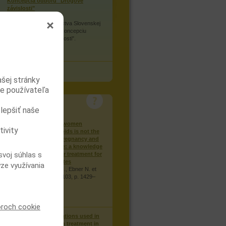
Koncepcia odboru "Drogové
závislosti"
Ministerstvo zdravotníctva Slovenskej
republiky vydáva túto koncepciu
odboru "drogové závislosti".
viac
všechny dokumenty
ašej stránky
re používateľa
KLINICKÉ STUDIE
zlepšiť naše
Treating pregnant women
tivity
dependent on opioids is not the
same as treating pregnancy and
opioid dependence: a knowledge
svoj súhlas s
synthesis for better treatment for
women and neonates
ýze využívania
Winklbaur B., Kopf N., Ebner N. et
al., Addiction: 2008, 103, p. 1429–
1440.
viac
oroch cookie
Injection of medications used in
opioid substitution treatment in