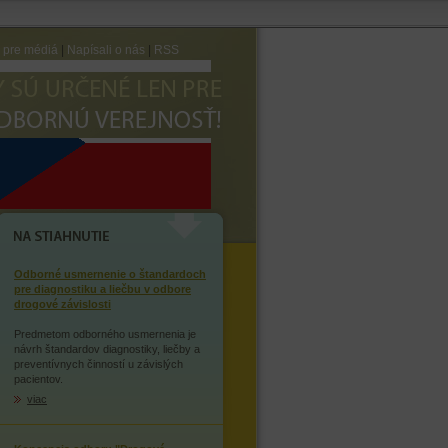
e pre médiá
|
Napísali o nás
|
RSS
AVTE SA ZÁVISLOSTI NA
OPIÁTOCH
NA STIAHNUTIE
Odborné usmernenie o štandardoch
pre diagnostiku a liečbu v odbore
drogové závislosti
Predmetom odborného usmernenia je
návrh štandardov diagnostiky, liečby a
preventívnych činností u závislých
pacientov.
viac