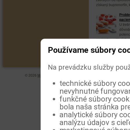
získaný buprenorfín, k
Proble
pacien
U tret
dôvodu
potenc
pacientov, u ktorých 
zneužívanie týchto...
Používame súbory coo
Na prevádzku služby použ
© 2026
MeDitorial
| ISSN 1804-0802 |
Vyhlásenie
|
Zásady spra
technické súbory coo
nevyhnutné fungovan
funkčné súbory cookie
bola naša stránka pre
analytické súbory coo
analýzu údajov s cie