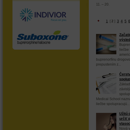
11. – 20.
1
[
2
]
3
4
5
Začati
výsled
Bupren
liečbe 
americ
buprenorfínu drogov
prepustením z...
Čerstv
spolup
Základ
závisl
spolup
Medical School naznač
liečbe spolupracujú...
Užitú 
určiť 
vlaso
Nová 