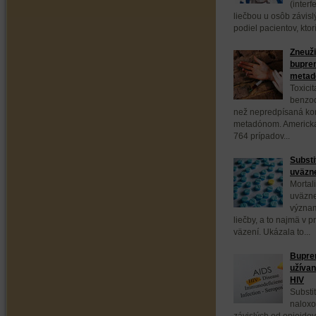
(interf
liečbou u osôb závis
podiel pacientov, ktor
Zneuži
bupren
meta
Toxici
benzod
než nepredpísaná ko
metadónom. Americká
764 prípadov...
Substi
uväzne
Mortal
uväzne
význam
liečby, a to najmä v 
väzení. Ukázala to...
Bupren
užívan
HIV
Substi
naloxo
závislých od opioidov,