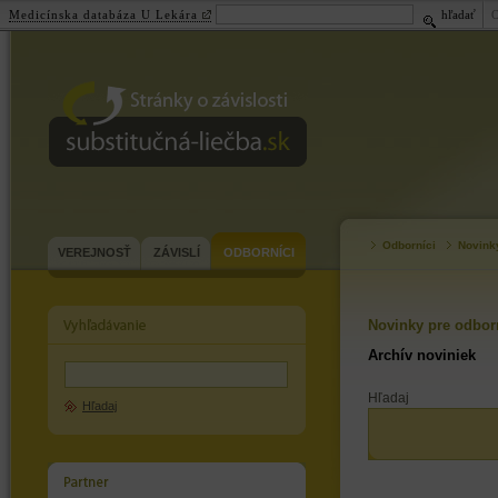
Medicínska databáza U Lekára
hľadať
substitučná-
liečba.sk
Odborníci
Novink
VEREJNOSŤ
ZÁVISLÍ
ODBORNÍCI
Novinky pre odbor
Archív noviniek
Hľadaj
Hľadaj