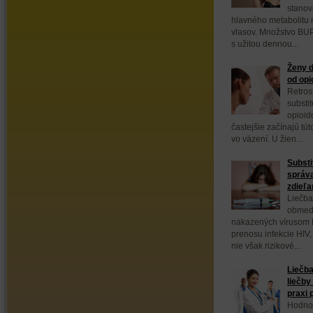
stanov
hlavného metabolitu 
vlasov. Množstvo BUP
s užitou dennou...
Ženy d
od opi
Retros
substi
opioid
častejšie začínajú tút
vo väzení. U žien...
Substi
správa
zdieľan
Liečba
obmedz
nakazených vírusom H
prenosu infekcie HIV,
nie však rizikové...
Liečba
liečby
praxi 
Hodnot