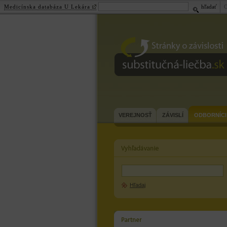
Medicínska databáza U Lekára
hľadať
substitučná-
liečba.sk
VEREJNOSŤ
ZÁVISLÍ
ODBORNÍCI
Hľadaj