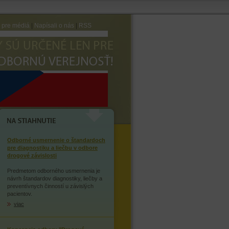
e pre médiá
|
Napísali o nás
|
RSS
AVTE SA ZÁVISLOSTI NA
OPIÁTOCH
NA STIAHNUTIE
Odborné usmernenie o štandardoch
pre diagnostiku a liečbu v odbore
drogové závislosti
Predmetom odborného usmernenia je
návrh štandardov diagnostiky, liečby a
preventívnych činností u závislých
pacientov.
viac