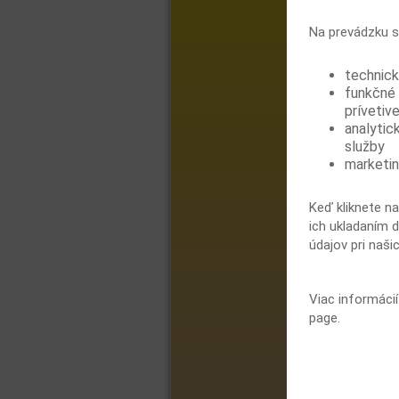
Na prevádzku s
technick
funkčné 
prívetive
analytic
služby
marketin
Keď kliknete na
ich ukladaním d
údajov pri naši
Viac informáci
page.