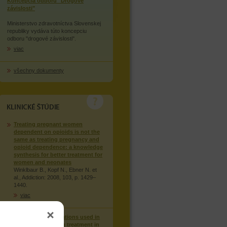
Koncepcia odboru "Drogové
závislosti"
Ministerstvo zdravotníctva Slovenskej
republiky vydáva túto koncepciu
odboru "drogové závislosti".
viac
všechny dokumenty
KLINICKÉ STUDIE
Treating pregnant women
dependent on opioids is not the
same as treating pregnancy and
opioid dependence: a knowledge
synthesis for better treatment for
women and neonates
Winklbaur B., Kopf N., Ebner N. et
al., Addiction: 2008, 103, p. 1429–
1440.
viac
Injection of medications used in
opioid substitution treatment in