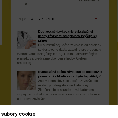
1. – 10.
[
1
]
2
3
4
5
6
7
8
9
10
Dostatočné dávkovanie substitučnej
liečby závislosti od opioidov zvyšuje jej
prínos
Pri substitučnej liečbe závislosti od opioidov
sú dostatočné dávky zásadné pre prevenciu
vyhľadávania nelegálnych drog, kontrolu abstinenčných
príznakov a predčasné ukončenie liečby. Cieľom
americkej...
Substitučná liečba závislosti od opioidov je
prínosom i z hľadiska záchytu hepatitídy C
Záchyt hepatitídy C je u osôb závislých od
injekčných drog stále nedostatočný.
Zlepšenie tejto situácie je vzhľadom na
stúpajúcu morbiditu a mortalitu súvisiacu s týmto ochorením
u drogovo závislých...
Každý piaty ukrajinský väzeň je HIV
pozitívny
 súbory cookie
Išlo o národný prieskum vykonaný vedcami z