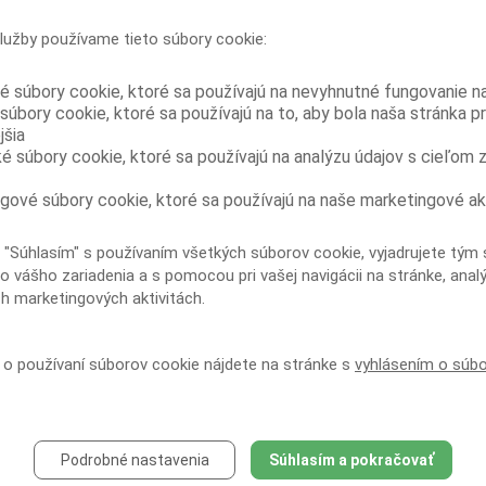
USA, v rámci ktorého boli medzi júnom
a novembrom 2011 testované séra väzňov z
lužby používame tieto súbory cookie:
13 ukrajinských väzníc krátko pred prepustením. Zo 402
testovaných bola u 78...
é súbory cookie, ktoré sa používajú na nevyhnutné fungovanie n
Vyššia cena buprenorfínu vo väzení
súbory cookie, ktoré sa používajú na to, aby bola naša stránka p
dokladá jeho vyššiu zneužiteľnosť oproti
jšia
kombinácii buprenorfín/naloxon
ké súbory cookie, ktoré sa používajú na analýzu údajov s cieľom 
Vzhľadom na dôkazy o zneužívaní
buprenorfínu vo väzniciach a pribúdajúce
správy z mimoväzenského prostredia, že kombinácia
gové súbory cookie, ktoré sa používajú na naše marketingové ak
buprenorfín/naloxon je menej zneužívaná než samotný
buprenorfín, vykonali...
 "Súhlasím" s používaním všetkých súborov cookie, vyjadrujete tým 
Užívanie injekčných drog a delenie sa o
o vášho zariadenia a s pomocou pri vašej navigácii na stránke, anal
ihly je u HIV pozitívnych väzňov kriticky
ch marketingových aktivitách.
vysoké
Prieskum urobený na nedávno prepustených
HIV pozitívnych ukrajinských väzňoch ukázal
í o používaní súborov cookie nájdete na stránke s
vyhlásením o súb
vysokú mieru užívania injekčných drog vo väzení a
rozsiahle delenie sa o injekčné vybavenie. To poukazuje
na...
Skupinová liečba
buprenorfínom/naloxonom môže zlepšiť
Podrobné nastavenia
Súhlasím a pokračovať
dodržiavanie substitučnej liečby závislosti