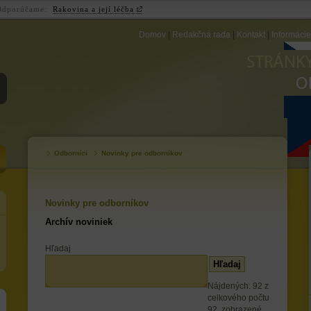
Odporúčame:
Rakovina a její léčba
Domov
|
Redakčná rada
|
Kontakt
|
Informáci
ZB
Odborníci
Novinky pre odborníkov
Novinky pre odborníkov
Archív noviniek
Hľadaj
Nájdených: 92 z
celkového počtu
92, zobrazené