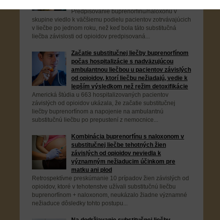
od opioidov
Predpisovanie buprenorfínu/naloxonu v
skupine viedlo k väčšiemu podielu pacientov zotrvávajúcich
v liečbe po jednom roku, než keď bola táto substitučná
liečba závislosti od opioidov predpisovaná...
Začatie substitučnej liečby buprenorfínom
počas hospitalizácie s nadväzujúcou
ambulantnou liečbou u pacientov závislých
od opioidov, ktorí liečbu nežiadajú, vedie k
lepším výsledkom než režim detoxifikácie
Americká štúdia u 663 hospitalizovaných pacientov
závislých od opioidov ukázala, že začatie substitučnej
liečby buprenorfínom a napojenie na ambulantnú
substitučnú liečbu po prepustení z nemocnice...
Kombinácia buprenorfínu s naloxonom v
substitučnej liečbe tehotných žien
závislých od opioidov neviedla k
významným nežiaducim účinkom pre
matku ani plod
Retrospektívne preskúmanie 10 prípadov žien závislých od
opioidov, ktoré v tehotenstve užívali substitučnú liečbu
buprenorfínom + naloxonom, neukázalo žiadne významné
nežiaduce dôsledky tohto postupu...
Na dodržiavanie substitučnej liečby