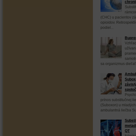
chroni
Substi
rámcom
(CHC) u pacientov zá
opioidov. Retrospektí
podiel...
Bupren
Vzhľad
užívan
pramen
samotn
sa organizmus dieťaťa
Ambula
Subox
závisl
spoloč
Psychi
prínos substitučnej 
(Suboxon) u mladých 
ambulantná liečba S
Substi
metadó
QT
Nórska