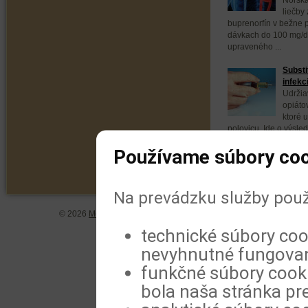
liečby 
buprenorfín v bežne
dávkach do 100 mg/
upraveného ...
Substi
infekc
Udržia
opiáto
ktoré u
polovicu. Ide o výsle
publikovaných ...
Používame súbory coo
Na prevádzku služby použ
© 2026
MeDitorial
| ISSN 1804-0802 |
Vyhlásenie
|
Zásady spra
technické súbory coo
nevyhnutné fungovan
funkčné súbory cookie
bola naša stránka pre