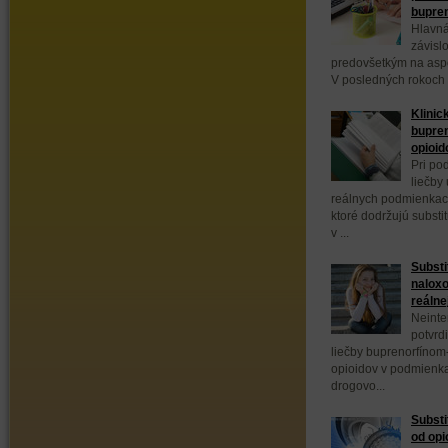
bupre
Hlavná
závisl
predovšetkým na aspek
V posledných rokoch 
Klinic
bupren
opioid
Pri po
liečby
reálnych podmienkach
ktoré dodržujú substi
v ...
Substi
naloxo
reálne
Neinte
potvrd
liečby buprenorfínom
opioidov v podmienka
drogovo...
Substi
od opi