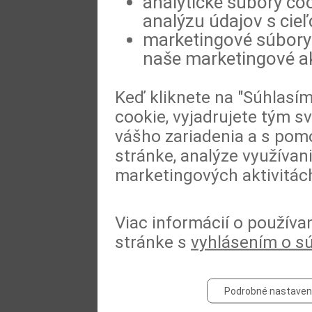
analytické súbory coo
analýzu údajov s cie
marketingové súbory 
naše marketingové ak
Keď kliknete na "Súhlasí
cookie, vyjadrujete tým s
vášho zariadenia a s pomo
stránke, analýze využívan
marketingových aktivitác
Viac informácií o používa
stránke s
vyhlásením o s
Podrobné nastaven