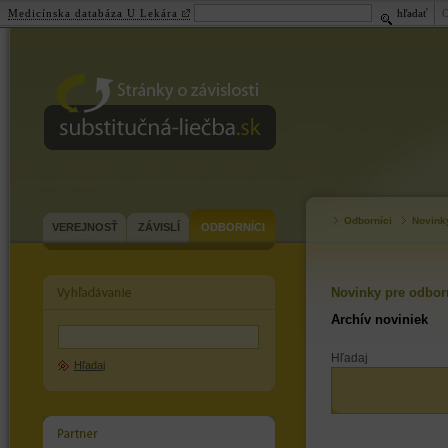
Medicínska databáza U Lekára
hľadať
substitučná-
liečba.sk
Odborníci
Novink
VEREJNOSŤ
ZÁVISLÍ
ODBORNÍCI
Novinky pre odbor
Archív noviniek
Hľadaj
Hľadaj