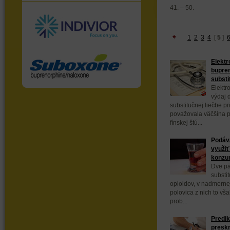
41. – 50.
1
2
3
4
[
5
]
Elektr
bupren
substi
Elektr
výdaj 
substitučnej liečbe pr
považovala väčšina p
fínskej štú...
Podáva
využiť
konzu
Dve pät
substit
opioidov, v nadmerne
polovica z nich to vš
prob...
Predik
presk