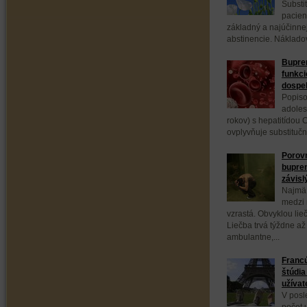
Substi
pacien
základný a najúčinnej
abstinencie. Nákladov
Bupren
funkci
dospe
Popiso
adoles
rokov) s hepatitídou C
ovplyvňuje substituč
Porovn
bupre
závisl
Najmä 
medzi 
vzrastá. Obvyklou lie
Liečba trvá týždne až
ambulantne,...
Franc
štúdia
užívat
V posl
počet 