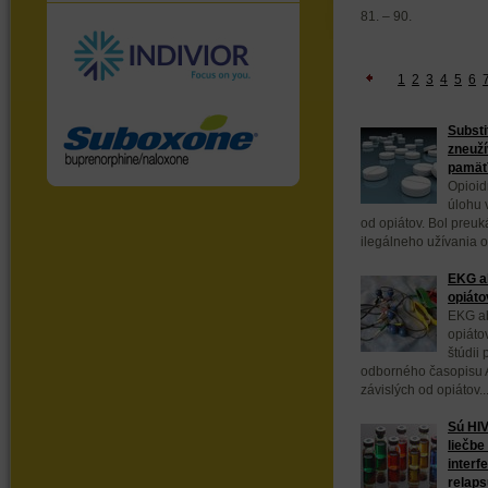
81. – 90.
1
2
3
4
5
6
Substi
zneuží
pamäť
Opioid
úlohu v
od opiátov. Bol preuká
ilegálneho užívania op
EKG ab
opiáto
EKG ab
opiáto
štúdii
odborného časopisu Ad
závislých od opiátov..
Sú HIV
liečbe
interf
relap