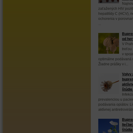
Najnov
zaťažených HIV poziti
hepatitídy C (HCV), 
ochorenia v porovnan
...
Bupren
od her
V Prah
treťou
v spoj
optimálne podávaná 
Žiadne prášky v i...
Vplyv
bupren
aktívn
štúdi
Infekc
prevalenciou u pacie
podávania opiátov. L
aktívnej antiretrovirál
Bupre
liečbe
štúdia