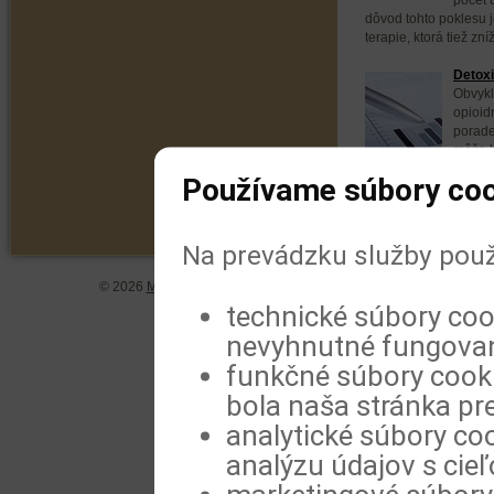
dôvod tohto poklesu 
terapie, ktorá tiež zní
Detoxi
Obvykl
opioid
porade
môže b
však úspešnejšia krát
Používame súbory coo
Na prevádzku služby použ
© 2026
MeDitorial
| ISSN 1804-0802 |
Vyhlásenie
|
Zásady spra
technické súbory coo
nevyhnutné fungovan
funkčné súbory cookie
bola naša stránka pre
analytické súbory coo
analýzu údajov s cie