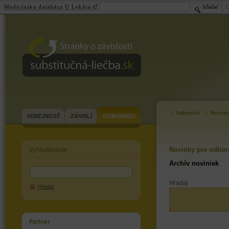
Medicínska databáza U Lekára
hľadať
substitučná-
liečba.sk
Odborníci
Novink
VEREJNOSŤ
ZÁVISLÍ
ODBORNÍCI
Novinky pre odbor
Archív noviniek
Hľadaj
Hľadaj