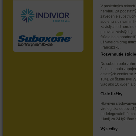
V posledných rokoch 
heroínu. Za podstatn
zavedenie substitučnej
spojenú s užívaním h
závislých od heroínu 
polovica závislých je
štúdie bolo ohodnotiť
užívateľom drog infik
Francúzsku.
Rozvrhnutie štúdie
Do súboru bolo zahrnu
3 centier bolo zapoje
ostatných centier sa 
104). Zo štúdie byli 
viac ako 10 g/deň a p
Ciele liečby
Hlavným sledovaným 
virologická odpoveď 
nedetegovateľné mno
IU/ml) za 24 týždňov 
Výsledky