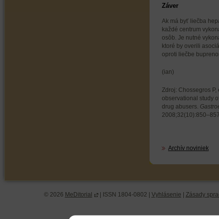
Záver
Ak má byť liečba hepa
každé centrum vykoná
osôb. Je nutné vykona
ktoré by overili asoc
oproti liečbe bupreno
(ian)
Zdroj: Chossegros P, 
observational study of
drug abusers.
Gastroe
2008;32(10):850–857
Archív noviniek
© 2026
MeDitorial
| ISSN 1804-0802 |
Vyhlásenie
|
Zásady spra