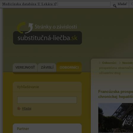
Medicínska databáza U Lekára
hľadať
substitučná-
liečba.sk
Odborníci
Novink
VEREJNOSŤ
ZÁVISLÍ
ODBORNÍCI
prospektívna observačná 
užívateľov drog
Francúzska prospe
chronickej hepatit
Hľadaj