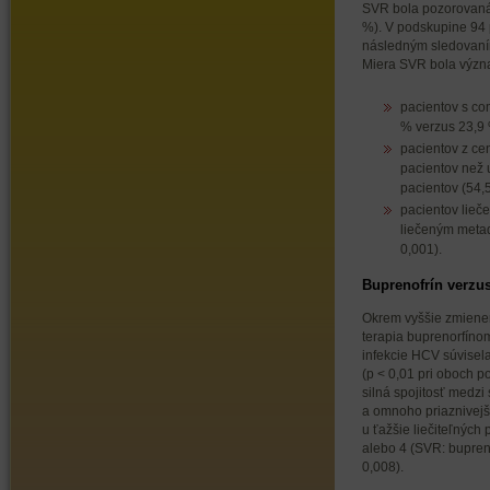
SVR bola pozorovaná 
%). V podskupine 94 pa
následným sledovaní
Miera SVR bola význ
pacientov s co
% verzus 23,9 
pacientov z ce
pacientov než 
pacientov (54,
pacientov lieč
liečeným meta
0,001).
Buprenofrín verzu
Okrem vyššie zmienen
terapia buprenorfíno
infekcie HCV súvise
(p < 0,01 pri oboch 
silná spojitosť medzi
a omnoho priaznivejší
u ťažšie liečiteľných
alebo 4 (SVR: bupren
0,008).