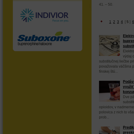
41. – 50.
1
2
3
4
[
5
]
Elektr
bupren
substi
Elektr
výdaj 
substitučnej liečbe pr
považovala väčšina p
fínskej štú...
Podáva
využiť
konzu
Dve pät
substit
opioidov, v nadmerne
polovica z nich to vš
prob...
Predik
presk