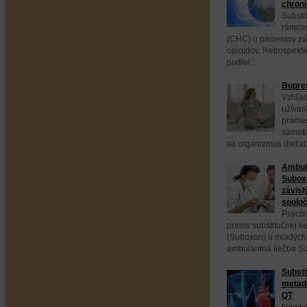
chroni
Substi
rámcom
(CHC) u pacientov zá
opioidov. Retrospektí
podiel...
Bupren
Vzhľad
užívan
pramen
samotn
sa organizmus dieťaťa
Ambula
Subox
závisl
spoloč
Psychi
prínos substitučnej 
(Suboxon) u mladých 
ambulantná liečba S
Substi
metadó
QT
Nórska