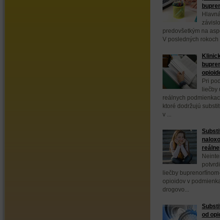
bupre
Hlavná
závisl
predovšetkým na aspek
V posledných rokoch 
Klinic
bupren
opioid
Pri po
liečby
reálnych podmienkach
ktoré dodržujú substi
v ...
Substi
naloxo
reálne
Neinte
potvrd
liečby buprenorfínom
opioidov v podmienka
drogovo...
Substi
od opi