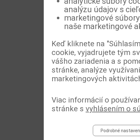
analytické súbory coo
analýzu údajov s cie
marketingové súbory 
naše marketingové ak
Keď kliknete na "Súhlasí
cookie, vyjadrujete tým s
vášho zariadenia a s pomo
stránke, analýze využívan
marketingových aktivitác
Viac informácií o používa
stránke s
vyhlásením o s
Podrobné nastaven