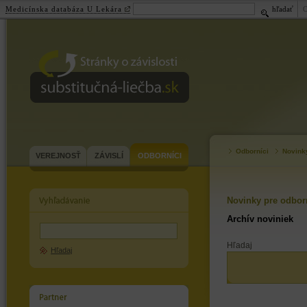
Medicínska databáza U Lekára
hľadať
substitučná-
liečba.sk
Odborníci
Novink
VEREJNOSŤ
ZÁVISLÍ
ODBORNÍCI
Novinky pre odbor
Archív noviniek
Hľadaj
Hľadaj