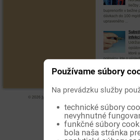
liečby 
buprenorfín v bežne
dávkach do 100 mg/
upraveného ...
Substi
infekc
Udržia
opiáto
ktoré u
polovicu. Ide o výsle
publikovaných ...
Používame súbory coo
Na prevádzku služby použ
© 2026
MeDitorial
| ISSN 1804-0802 |
Vyhlásenie
|
Zásady spra
technické súbory coo
nevyhnutné fungovan
funkčné súbory cookie
bola naša stránka pre