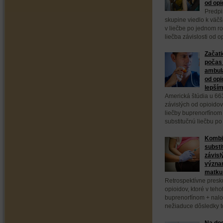
od opi
Predpi
skupine viedlo k väč
v liečbe po jednom ro
liečba závislosti od 
Začati
počas 
ambula
od opi
lepším
Americká štúdia u 66
závislých od opioidov
liečby buprenorfínom
substitučnú liečbu po
Kombi
substi
závisl
význa
matku 
Retrospektívne presk
opioidov, ktoré v teho
buprenorfínom + nal
nežiaduce dôsledky to
Na dod