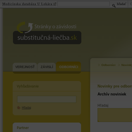
Medicínska databáza U Lekára
hľadať
substitučná-
liečba.sk
Odborníci
Novink
VEREJNOSŤ
ZÁVISLÍ
ODBORNÍCI
Novinky pre odbor
Archív noviniek
Hľadaj
Hľadaj