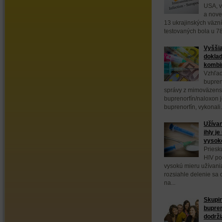
USA, v
a nove
13 ukrajinských väzn
testovaných bola u 78
Vyššia
doklad
kombin
Vzhľad
bupren
správy z mimoväzens
buprenorfín/naloxon 
buprenorfín, vykonali.
Užívan
ihly j
vysok
Priesk
HIV po
vysokú mieru užívani
rozsiahle delenie sa
na...
Skupin
bupre
dodrži