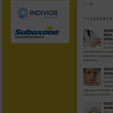
1. – 10.
[
1
]
2
3
4
5
6
7
8
Dostat
liečby
prínos
Pri sub
sú dos
vyhľadávania nelegál
príznakov a predčasn
americkej...
Substi
prínos
Záchyt
injekč
Zlepše
stúpajúcu morbiditu a
u drogovo závislých...
Každý 
pozití
Išlo o