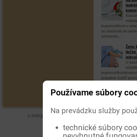
bupren
komorb
Najčas
nedodr
buprenorfínom v ameri
zo závislosti od opio
ochorenie,...
Ženy, 
liečbe
pokra
U paci
substit
buprenorfínom/naloxo
prípadne zvážiť prev
buprenorfínom. Vyplýv
Používame súbory coo
Na prevádzku služby použ
© 2026
MeDitorial
| ISSN 1804-0802 |
Vyhlásenie
|
Zásady spra
technické súbory coo
nevyhnutné fungovan