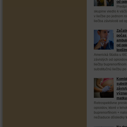
od opi
Predpi
skupine viedlo k väč
v liečbe po jednom ro
liečba závislosti od 
Začati
počas 
ambula
od opi
lepším
Americká štúdia u 66
závislých od opioidov
liečby buprenorfínom
substitučnú liečbu po
Kombi
substi
závisl
význa
matku 
Retrospektívne presk
opioidov, ktoré v teho
buprenorfínom + nal
nežiaduce dôsledky to
Na dod