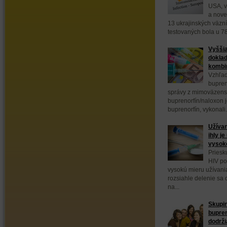
USA, v
a nove
13 ukrajinských väzn
testovaných bola u 78
Vyššia
doklad
kombin
Vzhľad
bupren
správy z mimoväzens
buprenorfín/naloxon 
buprenorfín, vykonali.
Užívan
ihly j
vysok
Priesk
HIV po
vysokú mieru užívani
rozsiahle delenie sa
na...
Skupin
bupre
dodrži