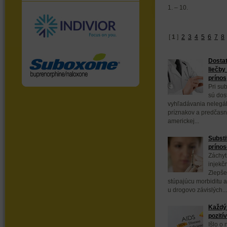
1. – 10.
[
1
]
2
3
4
5
6
7
8
Dostat
liečby
prínos
Pri sub
sú dos
vyhľadávania nelegál
príznakov a predčasn
americkej...
Substi
prínos
Záchyt
injekč
Zlepše
stúpajúcu morbiditu a
u drogovo závislých...
Každý 
pozití
Išlo o