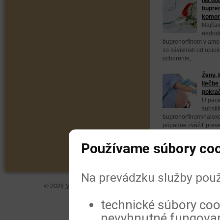
bupren
komorb
Najčas
nedodr
buprenorfínom v ameri
zo závislosti od opio
ochorenie,...
Ženy, 
liečbe
pokra
U paci
substit
buprenorfínom/naloxo
prípadne zvážiť prev
buprenorfínom. Vyplýv
Používame súbory coo
Na prevádzku služby použ
© 2026
MeDitorial
| ISSN 1804-0802 |
Vyhlásenie
|
Zásady spra
technické súbory coo
nevyhnutné fungovan