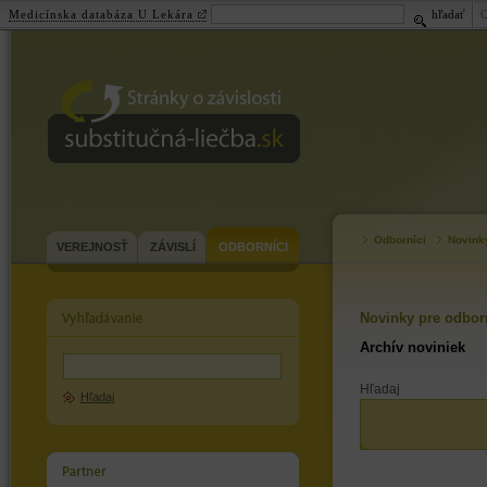
Medicínska databáza U Lekára
hľadať
substitučná-
liečba.sk
Odborníci
Novink
VEREJNOSŤ
ZÁVISLÍ
ODBORNÍCI
Novinky pre odbor
Archív noviniek
Hľadaj
Hľadaj