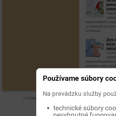
bupren
komorb
Najčas
nedodr
buprenorfínom v ameri
zo závislosti od opio
ochorenie,...
Ženy, 
liečbe
pokra
U paci
substit
buprenorfínom/naloxo
prípadne zvážiť prev
buprenorfínom. Vyplýv
Používame súbory coo
Na prevádzku služby použ
© 2026
MeDitorial
| ISSN 1804-0802 |
Vyhlásenie
|
Zásady spra
technické súbory coo
nevyhnutné fungovan