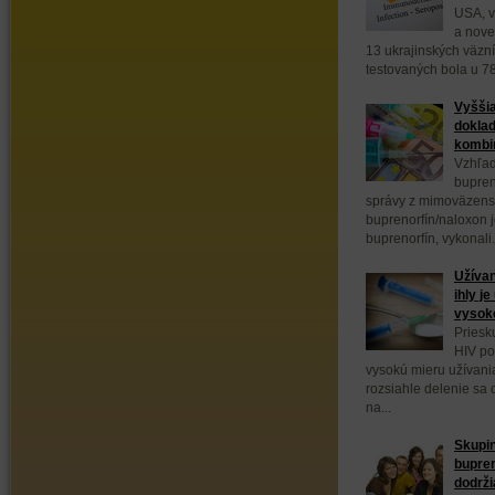
USA, v
a nove
13 ukrajinských väzn
testovaných bola u 78
Vyššia
doklad
kombin
Vzhľad
bupren
správy z mimoväzens
buprenorfín/naloxon 
buprenorfín, vykonali.
Užívan
ihly j
vysok
Priesk
HIV po
vysokú mieru užívani
rozsiahle delenie sa
na...
Skupin
bupre
dodrži