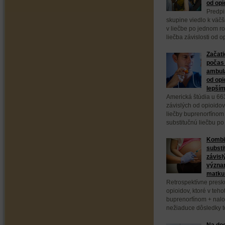
od opi
Predpi
skupine viedlo k väč
v liečbe po jednom ro
liečba závislosti od 
Začati
počas 
ambula
od opi
lepším
Americká štúdia u 66
závislých od opioidov
liečby buprenorfínom
substitučnú liečbu po
Kombi
substi
závisl
význa
matku 
Retrospektívne presk
opioidov, ktoré v teho
buprenorfínom + nal
nežiaduce dôsledky to
Na dod