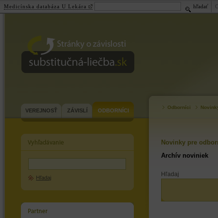
Medicínska databáza U Lekára
hľadať
substitučná-
liečba.sk
Odborníci
Novink
VEREJNOSŤ
ZÁVISLÍ
ODBORNÍCI
Novinky pre odbor
Archív noviniek
Hľadaj
Hľadaj