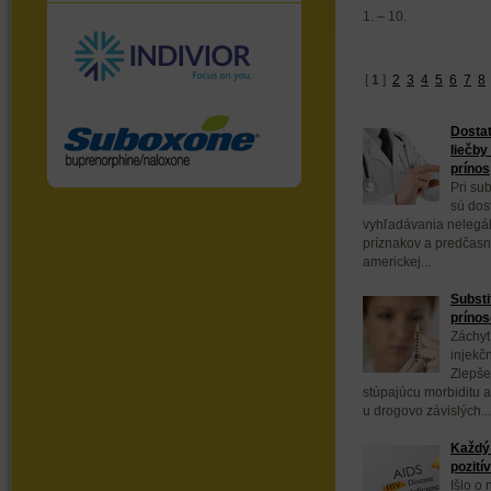
1. – 10.
[
1
]
2
3
4
5
6
7
8
Dostat
liečby
prínos
Pri sub
sú dos
vyhľadávania nelegál
príznakov a predčasn
americkej...
Substi
prínos
Záchyt
injekč
Zlepše
stúpajúcu morbiditu a
u drogovo závislých...
Každý 
pozití
Išlo o