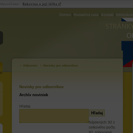
Odporúčame:
Rakovina a její léčba
Domov
|
Redakčná rada
|
Kontakt
|
Informáci
ZB
Odborníci
Novinky pre odborníkov
Novinky pre odborníkov
Archív noviniek
Hľadaj
Nájdených: 92 z
celkového počtu
92, zobrazené