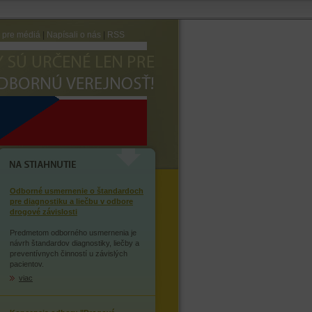
e pre médiá
|
Napísali o nás
|
RSS
AVTE SA ZÁVISLOSTI NA
OPIÁTOCH
NA STIAHNUTIE
Odborné usmernenie o štandardoch
pre diagnostiku a liečbu v odbore
drogové závislosti
Predmetom odborného usmernenia je
návrh štandardov diagnostiky, liečby a
preventívnych činností u závislých
pacientov.
viac