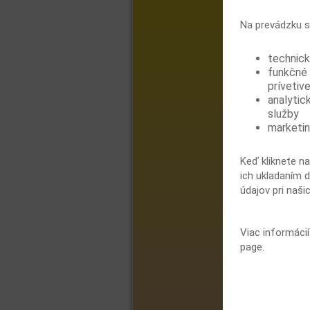
Na prevádzku s
technick
funkčné 
prívetive
analytic
služby
marketin
Keď kliknete na
ich ukladaním d
údajov pri naši
Viac informáci
page.