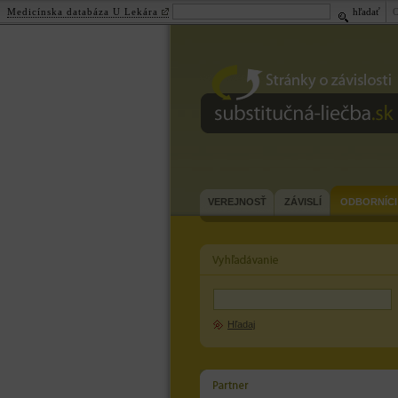
Medicínska databáza U Lekára
hľadať
substitučná-
liečba.sk
VEREJNOSŤ
ZÁVISLÍ
ODBORNÍCI
Hľadaj