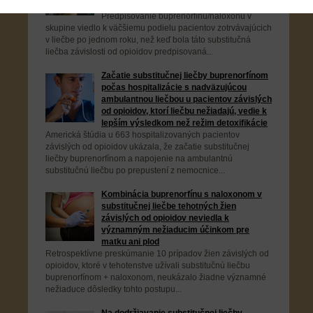
od opioidov
Predpisovanie buprenorfínu/naloxonu v
skupine viedlo k väčšiemu podielu pacientov zotrvávajúcich
v liečbe po jednom roku, než keď bola táto substitučná
liečba závislosti od opioidov predpisovaná...
Začatie substitučnej liečby buprenorfínom
počas hospitalizácie s nadväzujúcou
ambulantnou liečbou u pacientov závislých
od opioidov, ktorí liečbu nežiadajú, vedie k
lepším výsledkom než režim detoxifikácie
Americká štúdia u 663 hospitalizovaných pacientov
závislých od opioidov ukázala, že začatie substitučnej
liečby buprenorfínom a napojenie na ambulantnú
substitučnú liečbu po prepustení z nemocnice...
Kombinácia buprenorfínu s naloxonom v
substitučnej liečbe tehotných žien
závislých od opioidov neviedla k
významným nežiaducim účinkom pre
matku ani plod
Retrospektívne preskúmanie 10 prípadov žien závislých od
opioidov, ktoré v tehotenstve užívali substitučnú liečbu
buprenorfínom + naloxonom, neukázalo žiadne významné
nežiaduce dôsledky tohto postupu...
Na dodržiavanie substitučnej liečby