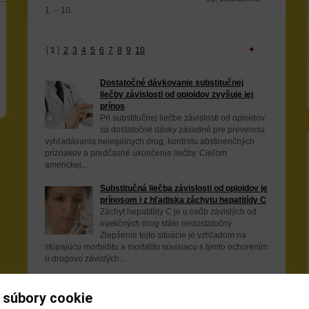
1. – 10.
[
1
]
2
3
4
5
6
7
8
9
10
Dostatočné dávkovanie substitučnej
liečby závislosti od opioidov zvyšuje jej
prínos
Pri substitučnej liečbe závislosti od opioidov
sú dostatočné dávky zásadné pre prevenciu
vyhľadávania nelegálnych drog, kontrolu abstinenčných
príznakov a predčasné ukončenie liečby. Cieľom
americkej...
Substitučná liečba závislosti od opioidov je
prínosom i z hľadiska záchytu hepatitídy C
Záchyt hepatitídy C je u osôb závislých od
injekčných drog stále nedostatočný.
Zlepšenie tejto situácie je vzhľadom na
stúpajúcu morbiditu a mortalitu súvisiacu s týmto ochorením
u drogovo závislých...
Každý piaty ukrajinský väzeň je HIV
pozitívny
 súbory cookie
Išlo o národný prieskum vykonaný vedcami z