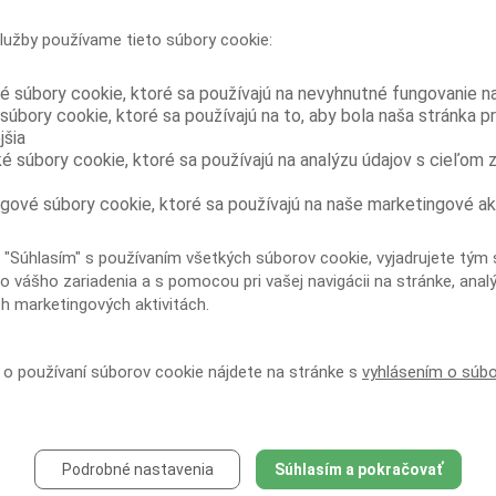
USA, v rámci ktorého boli medzi júnom
a novembrom 2011 testované séra väzňov z
lužby používame tieto súbory cookie:
13 ukrajinských väzníc krátko pred prepustením. Zo 402
testovaných bola u 78...
é súbory cookie, ktoré sa používajú na nevyhnutné fungovanie n
Vyššia cena buprenorfínu vo väzení
súbory cookie, ktoré sa používajú na to, aby bola naša stránka p
dokladá jeho vyššiu zneužiteľnosť oproti
jšia
kombinácii buprenorfín/naloxon
ké súbory cookie, ktoré sa používajú na analýzu údajov s cieľom 
Vzhľadom na dôkazy o zneužívaní
buprenorfínu vo väzniciach a pribúdajúce
správy z mimoväzenského prostredia, že kombinácia
gové súbory cookie, ktoré sa používajú na naše marketingové ak
buprenorfín/naloxon je menej zneužívaná než samotný
buprenorfín, vykonali...
 "Súhlasím" s používaním všetkých súborov cookie, vyjadrujete tým 
Užívanie injekčných drog a delenie sa o
o vášho zariadenia a s pomocou pri vašej navigácii na stránke, anal
ihly je u HIV pozitívnych väzňov kriticky
ch marketingových aktivitách.
vysoké
Prieskum urobený na nedávno prepustených
HIV pozitívnych ukrajinských väzňoch ukázal
í o používaní súborov cookie nájdete na stránke s
vyhlásením o súb
vysokú mieru užívania injekčných drog vo väzení a
rozsiahle delenie sa o injekčné vybavenie. To poukazuje
na...
Skupinová liečba
buprenorfínom/naloxonom môže zlepšiť
Podrobné nastavenia
Súhlasím a pokračovať
dodržiavanie substitučnej liečby závislosti