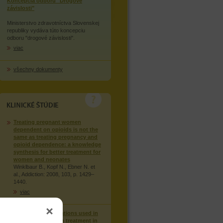
Koncepcia odboru "Drogové
závislosti"
Ministerstvo zdravotníctva Slovenskej
republiky vydáva túto koncepciu
odboru "drogové závislosti".
viac
všechny dokumenty
KLINICKÉ STUDIE
Treating pregnant women
dependent on opioids is not the
same as treating pregnancy and
opioid dependence: a knowledge
synthesis for better treatment for
women and neonates
Winklbaur B., Kopf N., Ebner N. et
al., Addiction: 2008, 103, p. 1429–
1440.
viac
Injection of medications used in
opioid substitution treatment in