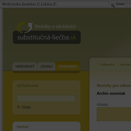
Medicínska databáza U Lekára
hľadať
substitučná-
liečba.sk
Odborníci
Novink
VEREJNOSŤ
ZÁVISLÍ
ODBORNÍCI
Novinky pre odbor
Archív noviniek
Hľadaj
Hľadaj