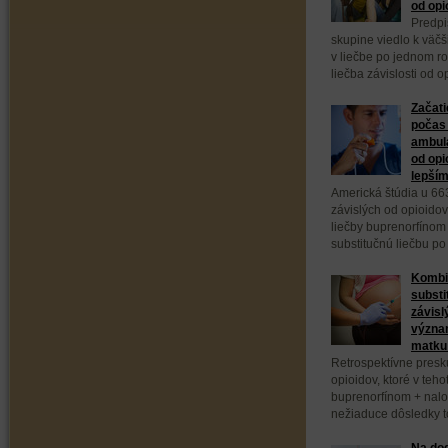
od opi
Predpi
skupine viedlo k väč
v liečbe po jednom ro
liečba závislosti od 
Začati
počas 
ambula
od opi
lepším
Americká štúdia u 66
závislých od opioidov
liečby buprenorfínom
substitučnú liečbu po
Kombi
substi
závisl
význa
matku 
Retrospektívne presk
opioidov, ktoré v teho
buprenorfínom + nal
nežiaduce dôsledky to
Na dod