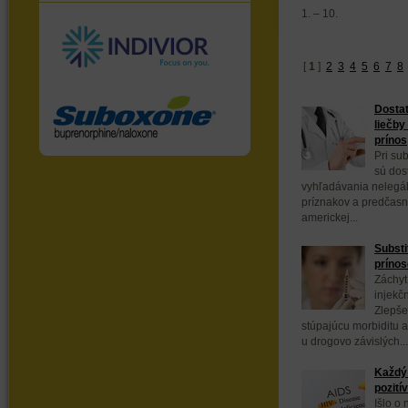
1. – 10.
[
1
]
2
3
4
5
6
7
8
Dostat
liečby
prínos
Pri sub
sú dos
vyhľadávania nelegál
príznakov a predčasn
americkej...
Substi
prínos
Záchyt
injekč
Zlepše
stúpajúcu morbiditu a
u drogovo závislých...
Každý 
pozití
Išlo o