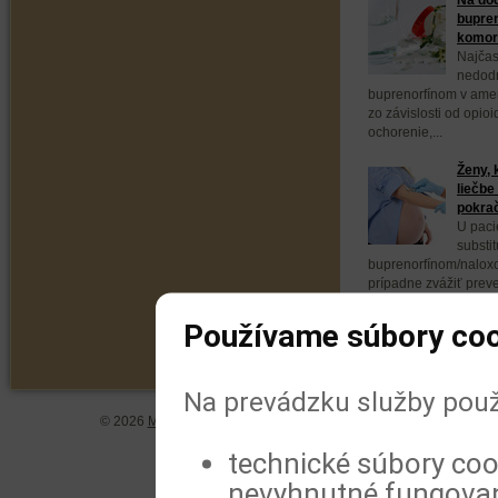
bupren
komorb
Najčas
nedodr
buprenorfínom v ameri
zo závislosti od opio
ochorenie,...
Ženy, 
liečbe
pokra
U paci
substit
buprenorfínom/naloxo
prípadne zvážiť prev
buprenorfínom. Vyplýv
Používame súbory coo
Na prevádzku služby použ
© 2026
MeDitorial
| ISSN 1804-0802 |
Vyhlásenie
|
Zásady spra
technické súbory coo
nevyhnutné fungovan