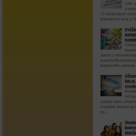
USA, v
a nove
13 ukrajinských väzn
testovaných bola u 78
Vyššia
doklad
kombin
Vzhľad
bupren
správy z mimoväzens
buprenorfín/naloxon 
buprenorfín, vykonali.
Užívan
ihly j
vysok
Priesk
HIV po
vysokú mieru užívani
rozsiahle delenie sa
na...
Skupin
bupre
dodrži